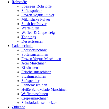
Rohstoffe
Speiseeis Rohstoffe
Softeispulver
Frozen Yogurt Pulver
Milchshake Pulver
Slush Ice Pulver
Waffeltüten
Waffel- & Crêpe Teig
Toppings
Dessertsaucen
Ladentechnik
Speiseeistechnik
Softeismaschinen
Frozen Yogurt Maschinen
Acai Maschinen
Eisvitrinen
Frischeismaschinen
Slushmaschinen
Saftspender
Sahnemaschinen
Heiße Schokolade Maschinen
Waffelmaschinen
Crepesmaschinen
Schokoladenschmelzer
Zubehör