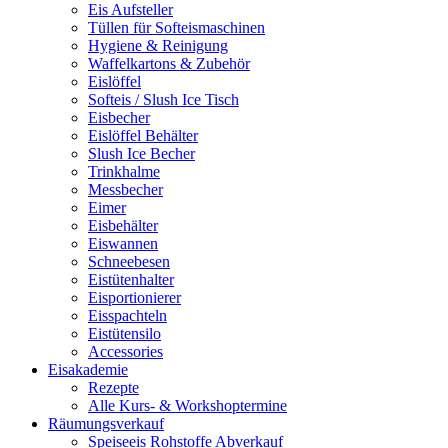
Eis Aufsteller
Tüllen für Softeismaschinen
Hygiene & Reinigung
Waffelkartons & Zubehör
Eislöffel
Softeis / Slush Ice Tisch
Eisbecher
Eislöffel Behälter
Slush Ice Becher
Trinkhalme
Messbecher
Eimer
Eisbehälter
Eiswannen
Schneebesen
Eistütenhalter
Eisportionierer
Eisspachteln
Eistütensilo
Accessories
Eisakademie
Rezepte
Alle Kurs- & Workshoptermine
Räumungsverkauf
Speiseeis Rohstoffe Abverkauf