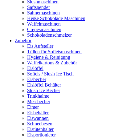
Slushmaschinen
Saftspender
Sahnemaschinen
Heiße Schokolade Maschinen
Waffelmaschinen
Crepesmaschinen
Schokoladenschmelzer
Zubehör
Eis Aufsteller
Tüllen für Softeismaschinen
Hygiene & Reinigung
Waffelkartons & Zubehör
Eislöffel
Softeis / Slush Ice Tisch
Eisbecher
Eislöffel Behälter
Slush Ice Becher
Trinkhalme
Messbecher
Eimer
Eisbehälter
Eiswannen
Schneebesen
Eistütenhalter
Eisportionierer