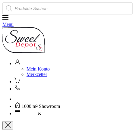
Products
search
Menü
Mein Konto
Merkzettel
Kostenloser Versand ab 250€ (AT)
1000 m² Showroom
Leasing
&
Miete