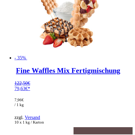
- 35%
Fine Waffles Mix Fertigmischung
122,50
€
Ursprünglicher
79,63
€
Preis
Aktueller
war:
Preis
7,96
€
122,50€
ist:
/ 1 kg
79,63€.
zzgl.
Versand
10 x 1 kg / Karton