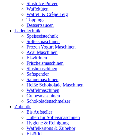
Slush Ice Pulver
Waffeltüten
Waffel- & Crêpe Teig
Toppings
Dessertsaucen
Ladentechnik
Speiseeistechnik
Softeismaschinen
Frozen Yogurt Maschinen
Acai Maschinen
Eisvitrinen
Frischeismaschinen
Slushmaschinen
Saftspender
Sahnemaschinen
Heiße Schokolade Maschinen
Waffelmaschinen
Crepesmaschinen
Schokoladenschmelzer
Zubehör
Eis Aufsteller
Tüllen für Softeismaschinen
Hygiene & Reinigung
Waffelkartons & Zubehör
Eislöffel