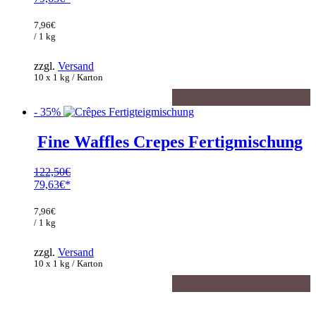
Preis
Aktueller
war:
Preis
7,96
€
122,50€
ist:
/ 1 kg
79,63€.
zzgl.
Versand
10 x 1 kg / Karton
- 35%
Fine Waffles Crepes Fertigmischung
122,50
€
Ursprünglicher
79,63
€
Preis
Aktueller
war:
Preis
7,96
€
122,50€
ist:
/ 1 kg
79,63€.
zzgl.
Versand
10 x 1 kg / Karton