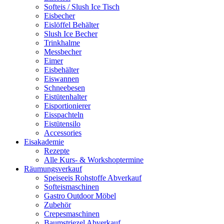
Softeis / Slush Ice Tisch
Eisbecher
Eislöffel Behälter
Slush Ice Becher
Trinkhalme
Messbecher
Eimer
Eisbehälter
Eiswannen
Schneebesen
Eistütenhalter
Eisportionierer
Eisspachteln
Eistütensilo
Accessories
Eisakademie
Rezepte
Alle Kurs- & Workshoptermine
Räumungsverkauf
Speiseeis Rohstoffe Abverkauf
Softeismaschinen
Gastro Outdoor Möbel
Zubehör
Crepesmaschinen
Baumstriezel Abverkauf