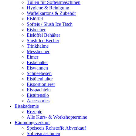
Tüllen für Softeismaschinen
Hygiene & Reinigung
Waffelkartons & Zubehör
Eislöffel
Softeis / Slush Ice Tisch
Eisbecher
Eislöffel Behälter
Slush Ice Becher
Trinkhalme
Messbecher
Eimer
Eisbehälter
Eiswannen
Schneebesen
Eistütenhalter
Eisportionierer
Eisspachteln
Eistütensilo
Accessories
Eisakademie
Rezepte
Alle Kurs- & Workshoptermine
Räumungsverkauf
Speiseeis Rohstoffe Abverkauf
Softeismaschinen