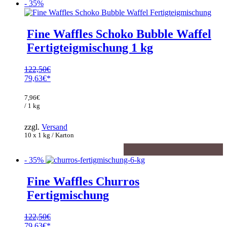
- 35%
Fine Waffles Schoko Bubble Waffel
Fertigteigmischung 1 kg
122,50
€
Ursprünglicher
79,63
€
Preis
Aktueller
war:
Preis
7,96
€
122,50€
ist:
/ 1 kg
79,63€.
zzgl.
Versand
10 x 1 kg / Karton
- 35%
Fine Waffles Churros
Fertigmischung
122,50
€
Ursprünglicher
79,63
€