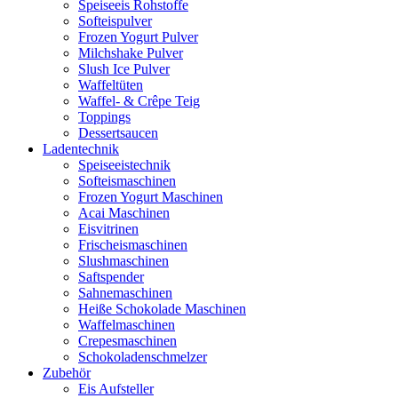
Speiseeis Rohstoffe
Softeispulver
Frozen Yogurt Pulver
Milchshake Pulver
Slush Ice Pulver
Waffeltüten
Waffel- & Crêpe Teig
Toppings
Dessertsaucen
Ladentechnik
Speiseeistechnik
Softeismaschinen
Frozen Yogurt Maschinen
Acai Maschinen
Eisvitrinen
Frischeismaschinen
Slushmaschinen
Saftspender
Sahnemaschinen
Heiße Schokolade Maschinen
Waffelmaschinen
Crepesmaschinen
Schokoladenschmelzer
Zubehör
Eis Aufsteller