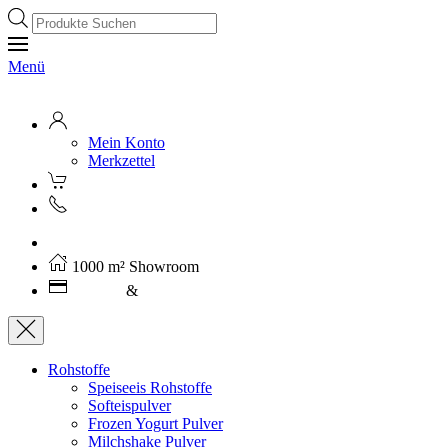
Products
search
Menü
Mein Konto
Merkzettel
Kostenloser Versand ab 250€ (AT)
1000 m² Showroom
Leasing
&
Miete
Rohstoffe
Speiseeis Rohstoffe
Softeispulver
Frozen Yogurt Pulver
Milchshake Pulver