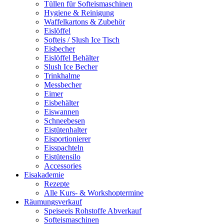
Tüllen für Softeismaschinen
Hygiene & Reinigung
Waffelkartons & Zubehör
Eislöffel
Softeis / Slush Ice Tisch
Eisbecher
Eislöffel Behälter
Slush Ice Becher
Trinkhalme
Messbecher
Eimer
Eisbehälter
Eiswannen
Schneebesen
Eistütenhalter
Eisportionierer
Eisspachteln
Eistütensilo
Accessories
Eisakademie
Rezepte
Alle Kurs- & Workshoptermine
Räumungsverkauf
Speiseeis Rohstoffe Abverkauf
Softeismaschinen