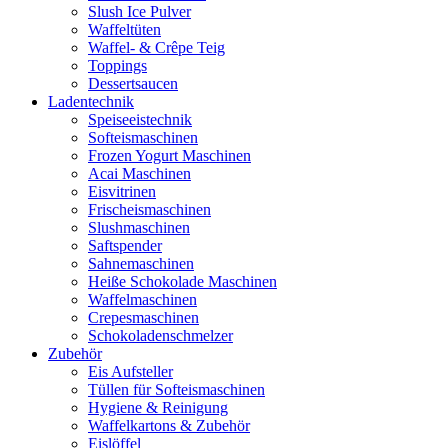
Slush Ice Pulver
Waffeltüten
Waffel- & Crêpe Teig
Toppings
Dessertsaucen
Ladentechnik
Speiseeistechnik
Softeismaschinen
Frozen Yogurt Maschinen
Acai Maschinen
Eisvitrinen
Frischeismaschinen
Slushmaschinen
Saftspender
Sahnemaschinen
Heiße Schokolade Maschinen
Waffelmaschinen
Crepesmaschinen
Schokoladenschmelzer
Zubehör
Eis Aufsteller
Tüllen für Softeismaschinen
Hygiene & Reinigung
Waffelkartons & Zubehör
Eislöffel