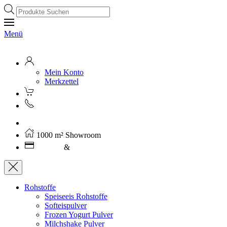
Products
search
Menü
Mein Konto
Merkzettel
Kostenloser Versand ab 250€ (AT)
1000 m² Showroom
Leasing
&
Miete
Rohstoffe
Speiseeis Rohstoffe
Softeispulver
Frozen Yogurt Pulver
Milchshake Pulver