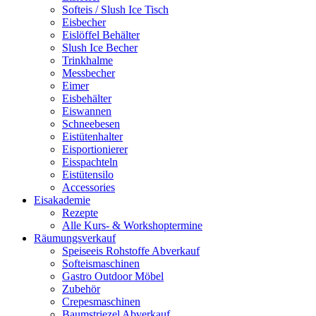
Softeis / Slush Ice Tisch
Eisbecher
Eislöffel Behälter
Slush Ice Becher
Trinkhalme
Messbecher
Eimer
Eisbehälter
Eiswannen
Schneebesen
Eistütenhalter
Eisportionierer
Eisspachteln
Eistütensilo
Accessories
Eisakademie
Rezepte
Alle Kurs- & Workshoptermine
Räumungsverkauf
Speiseeis Rohstoffe Abverkauf
Softeismaschinen
Gastro Outdoor Möbel
Zubehör
Crepesmaschinen
Baumstriezel Abverkauf