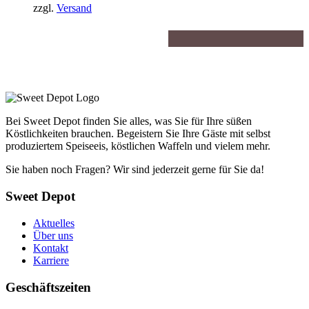
1.307,69€
ist:
zzgl.
Versand
850,00€.
Bei Sweet Depot finden Sie alles, was Sie für Ihre süßen
Köstlichkeiten brauchen. Begeistern Sie Ihre Gäste mit selbst
produziertem Speiseeis, köstlichen Waffeln und vielem mehr.
Sie haben noch Fragen? Wir sind jederzeit gerne für Sie da!
Sweet Depot
Aktuelles
Über uns
Kontakt
Karriere
Geschäftszeiten