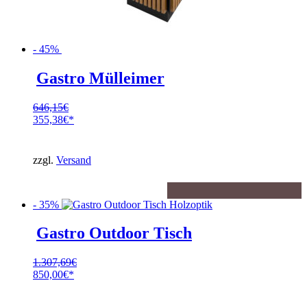
- 45%
Gastro Mülleimer
646,15
€
Ursprünglicher
355,38
€
Preis
Aktueller
war:
Preis
646,15€
ist:
zzgl.
Versand
355,38€.
- 35%
Gastro Outdoor Tisch
1.307,69
€
Ursprünglicher
850,00
€
Preis
Aktueller
war:
Preis