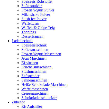
Speiseeis Rohstoffe
Softeispulver
Frozen Yogurt Pulver
Milchshake Pulver
Slush Ice Pulver
Waffeltüten
Waffel- & Crêpe Teig
Toppings
Dessertsaucen
Ladentechnik
Speiseeistechnik
Softeismaschinen
Frozen Yogurt Maschinen
Acai Maschinen
Eisvitrinen
Frischeismaschinen
Slushmaschinen
Saftspender
Sahnemaschinen
Heiße Schokolade Maschinen
Waffelmaschinen
Crepesmaschinen
Schokoladenschmelzer
Zubehör
Eis Aufsteller