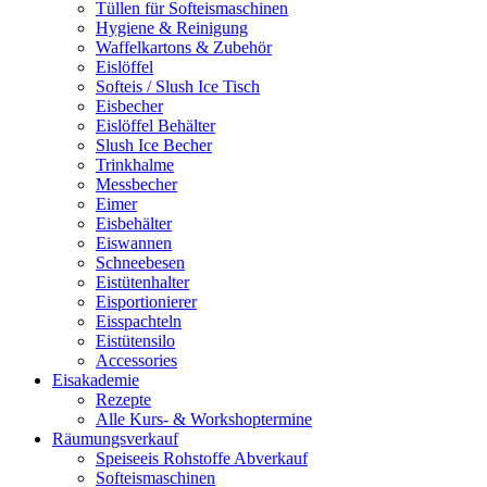
Tüllen für Softeismaschinen
Hygiene & Reinigung
Waffelkartons & Zubehör
Eislöffel
Softeis / Slush Ice Tisch
Eisbecher
Eislöffel Behälter
Slush Ice Becher
Trinkhalme
Messbecher
Eimer
Eisbehälter
Eiswannen
Schneebesen
Eistütenhalter
Eisportionierer
Eisspachteln
Eistütensilo
Accessories
Eisakademie
Rezepte
Alle Kurs- & Workshoptermine
Räumungsverkauf
Speiseeis Rohstoffe Abverkauf
Softeismaschinen