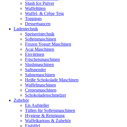
Slush Ice Pulver
Waffeltüten
Waffel- & Crêpe Teig
Toppings
Dessertsaucen
Ladentechnik
Speiseeistechnik
Softeismaschinen
Frozen Yogurt Maschinen
Acai Maschinen
Eisvitrinen
Frischeismaschinen
Slushmaschinen
Saftspender
Sahnemaschinen
Heiße Schokolade Maschinen
Waffelmaschinen
Crepesmaschinen
Schokoladenschmelzer
Zubehör
Eis Aufsteller
Tüllen für Softeismaschinen
Hygiene & Reinigung
Waffelkartons & Zubehör
Eislöffel