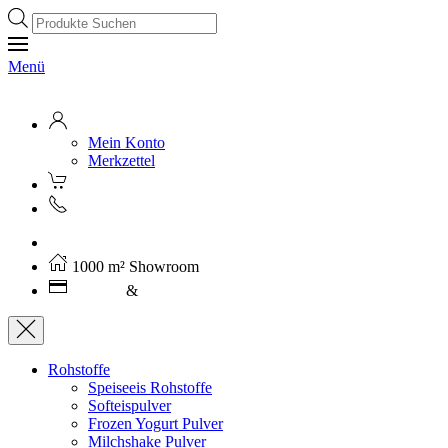
Products
search
Menü
Mein Konto
Merkzettel
Kostenloser Versand ab 250€ (AT)
1000 m² Showroom
Leasing
&
Miete
Rohstoffe
Speiseeis Rohstoffe
Softeispulver
Frozen Yogurt Pulver
Milchshake Pulver