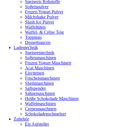
Speiseeis Rohstoffe
Softeispulver
Frozen Yogurt Pulver
Milchshake Pulver
Slush Ice Pulver
Waffeltüten
Waffel- & Crêpe Teig
Toppings
Dessertsaucen
Ladentechnik
Speiseeistechnik
Softeismaschinen
Frozen Yogurt Maschinen
Acai Maschinen
Eisvitrinen
Frischeismaschinen
Slushmaschinen
Saftspender
Sahnemaschinen
Heiße Schokolade Maschinen
Waffelmaschinen
Crepesmaschinen
Schokoladenschmelzer
Zubehör
Eis Aufsteller