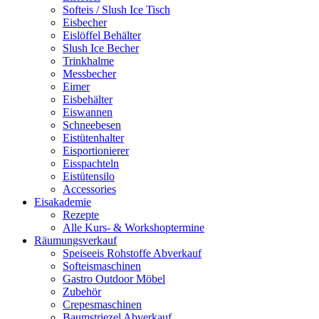
Softeis / Slush Ice Tisch
Eisbecher
Eislöffel Behälter
Slush Ice Becher
Trinkhalme
Messbecher
Eimer
Eisbehälter
Eiswannen
Schneebesen
Eistütenhalter
Eisportionierer
Eisspachteln
Eistütensilo
Accessories
Eisakademie
Rezepte
Alle Kurs- & Workshoptermine
Räumungsverkauf
Speiseeis Rohstoffe Abverkauf
Softeismaschinen
Gastro Outdoor Möbel
Zubehör
Crepesmaschinen
Baumstriezel Abverkauf