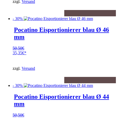
zzgl.
Versand
35,35€.
- 30%
Pocatino Eisportionierer blau Ø 46
mm
50,50
€
Ursprünglicher
35,35
€
Preis
Aktueller
war:
Preis
50,50€
ist:
zzgl.
Versand
35,35€.
- 30%
Pocatino Eisportionierer blau Ø 44
mm
50,50
€