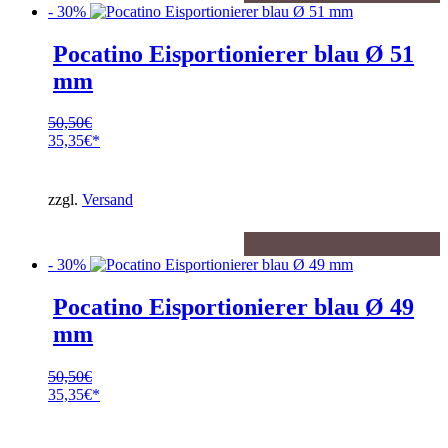
- 30%
Pocatino Eisportionierer blau Ø 51
mm
50,50
€
Ursprünglicher
35,35
€
Preis
Aktueller
war:
Preis
50,50€
ist:
zzgl.
Versand
35,35€.
- 30%
Pocatino Eisportionierer blau Ø 49
mm
50,50
€
Ursprünglicher
35,35
€
Preis
Aktueller
war:
Preis
50,50€
ist: