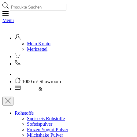
Products
search
Menü
Mein Konto
Merkzettel
Kostenloser Versand ab 250€ (AT)
1000 m² Showroom
Leasing
&
Miete
Rohstoffe
Speiseeis Rohstoffe
Softeispulver
Frozen Yogurt Pulver
Milchshake Pulver