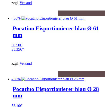
9,90€
ist:
zzgl.
Versand
3,00€.
- 30%
Pocatino Eisportionierer blau Ø 61
mm
50,50
€
Ursprünglicher
35,35
€
Preis
Aktueller
war:
Preis
50,50€
ist:
zzgl.
Versand
35,35€.
- 30%
Pocatino Eisportionierer blau Ø 28
mm
53,10
€