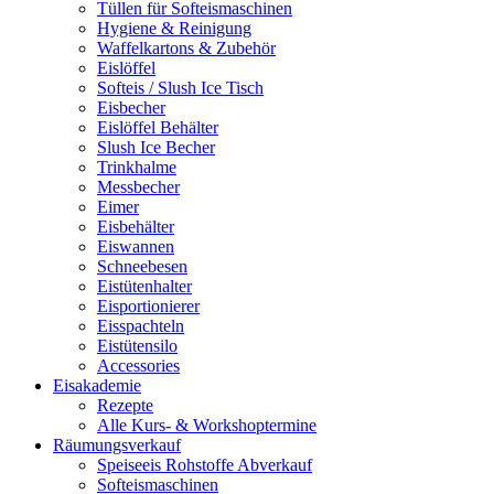
Tüllen für Softeismaschinen
Hygiene & Reinigung
Waffelkartons & Zubehör
Eislöffel
Softeis / Slush Ice Tisch
Eisbecher
Eislöffel Behälter
Slush Ice Becher
Trinkhalme
Messbecher
Eimer
Eisbehälter
Eiswannen
Schneebesen
Eistütenhalter
Eisportionierer
Eisspachteln
Eistütensilo
Accessories
Eisakademie
Rezepte
Alle Kurs- & Workshoptermine
Räumungsverkauf
Speiseeis Rohstoffe Abverkauf
Softeismaschinen