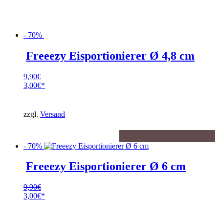
- 70%
Freeezy Eisportionierer Ø 4,8 cm
9,90
€
Ursprünglicher
3,00
€
Preis
Aktueller
war:
Preis
9,90€
ist:
zzgl.
Versand
3,00€.
- 70%
Freeezy Eisportionierer Ø 6 cm
9,90
€
Ursprünglicher
3,00
€
Preis
Aktueller
war:
Preis