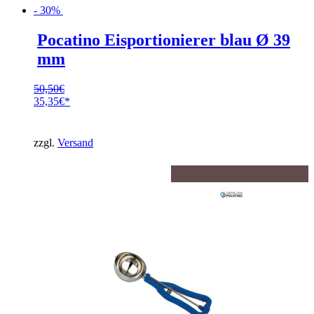
- 30%
Pocatino Eisportionierer blau Ø 39
mm
50,50
€
Ursprünglicher
35,35
€
Preis
Aktueller
war:
Preis
50,50€
ist:
zzgl.
Versand
35,35€.