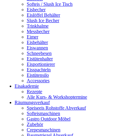
Softeis / Slush Ice Tisch
Eisbecher
Eislöffel Behälter
Slush Ice Becher
Trinkhalme
Messbecher
Eimer
Eisbehälter
Eiswannen
Schneebesen
Eistütenhalter
Eisportionierer
Eisspachteln
Eistütensilo
Accessories
Eisakademie
Rezepte
Alle Kurs- & Workshoptermine
Räumungsverkauf
Speiseeis Rohstoffe Abverkauf
Softeismaschinen
Gastro Outdoor Möbel
Zubehör
Crepesmaschinen
Baumstriezel Abverkauf