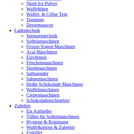
Slush Ice Pulver
Waffeltüten
Waffel- & Crêpe Teig
Toppings
Dessertsaucen
Ladentechnik
Speiseeistechnik
Softeismaschinen
Frozen Yogurt Maschinen
Acai Maschinen
Eisvitrinen
Frischeismaschinen
Slushmaschinen
Saftspender
Sahnemaschinen
Heiße Schokolade Maschinen
Waffelmaschinen
Crepesmaschinen
Schokoladenschmelzer
Zubehör
Eis Aufsteller
Tüllen für Softeismaschinen
Hygiene & Reinigung
Waffelkartons & Zubehör
Eislöffel