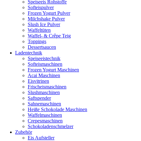
Speiseeis Rohstoffe
Softeispulver
Frozen Yogurt Pulver
Milchshake Pulver
Slush Ice Pulver
Waffeltüten
Waffel- & Crêpe Teig
Toppings
Dessertsaucen
Ladentechnik
Speiseeistechnik
Softeismaschinen
Frozen Yogurt Maschinen
Acai Maschinen
Eisvitrinen
Frischeismaschinen
Slushmaschinen
Saftspender
Sahnemaschinen
Heiße Schokolade Maschinen
Waffelmaschinen
Crepesmaschinen
Schokoladenschmelzer
Zubehör
Eis Aufsteller