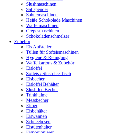
Slushmaschinen
Saftspender
Sahnemaschinen
Heiße Schokolade Maschinen
Waffelmaschinen
Crepesmaschinen
Schokoladenschmelzer
Zubehör
Eis Aufsteller
Tüllen für Softeismaschinen
Hygiene & Reinigung
Waffelkartons & Zubehör
Eislöffel
Softeis / Slush Ice Tisch
Eisbecher
Eislöffel Behälter
Slush Ice Becher
Trinkhalme
Messbecher
Eimer
Eisbehälter
Eiswannen
Schneebesen
Eistütenhalter
Eisportionierer