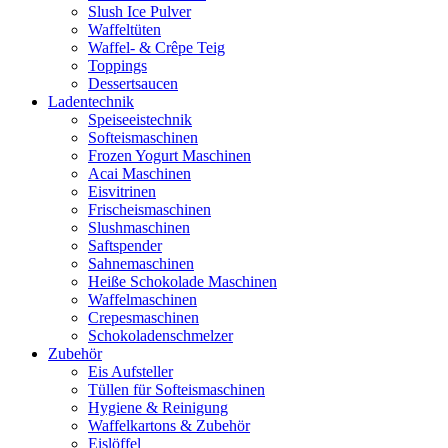
Slush Ice Pulver
Waffeltüten
Waffel- & Crêpe Teig
Toppings
Dessertsaucen
Ladentechnik
Speiseeistechnik
Softeismaschinen
Frozen Yogurt Maschinen
Acai Maschinen
Eisvitrinen
Frischeismaschinen
Slushmaschinen
Saftspender
Sahnemaschinen
Heiße Schokolade Maschinen
Waffelmaschinen
Crepesmaschinen
Schokoladenschmelzer
Zubehör
Eis Aufsteller
Tüllen für Softeismaschinen
Hygiene & Reinigung
Waffelkartons & Zubehör
Eislöffel