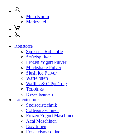
Mein Konto
Merkzettel
Rohstoffe
Speiseeis Rohstoffe
Softeispulver
Frozen Yogurt Pulver
Milchshake Pulver
Slush Ice Pulver
Waffeltüten
Waffel- & Crêpe Teig
Toppings
Dessertsaucen
Ladentechnik
Speiseeistechnik
Softeismaschinen
Frozen Yogurt Maschinen
Acai Maschinen
Eisvitrinen
Frischeismaschinen