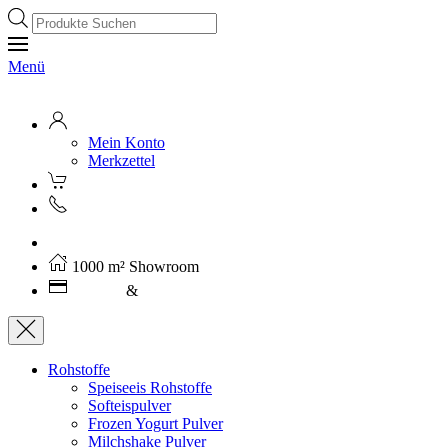
Products
search
Menü
Mein Konto
Merkzettel
Kostenloser Versand ab 250€ (AT)
1000 m² Showroom
Leasing
&
Miete
Rohstoffe
Speiseeis Rohstoffe
Softeispulver
Frozen Yogurt Pulver
Milchshake Pulver