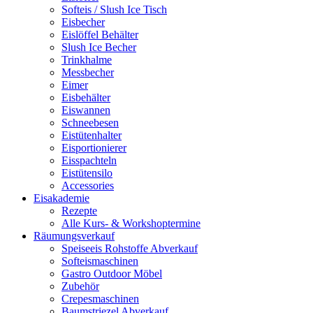
Softeis / Slush Ice Tisch
Eisbecher
Eislöffel Behälter
Slush Ice Becher
Trinkhalme
Messbecher
Eimer
Eisbehälter
Eiswannen
Schneebesen
Eistütenhalter
Eisportionierer
Eisspachteln
Eistütensilo
Accessories
Eisakademie
Rezepte
Alle Kurs- & Workshoptermine
Räumungsverkauf
Speiseeis Rohstoffe Abverkauf
Softeismaschinen
Gastro Outdoor Möbel
Zubehör
Crepesmaschinen
Baumstriezel Abverkauf