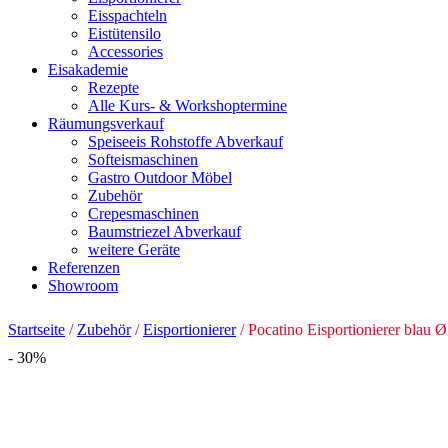
Eisspachteln
Eistütensilo
Accessories
Eisakademie
Rezepte
Alle Kurs- & Workshoptermine
Räumungsverkauf
Speiseeis Rohstoffe Abverkauf
Softeismaschinen
Gastro Outdoor Möbel
Zubehör
Crepesmaschinen
Baumstriezel Abverkauf
weitere Geräte
Referenzen
Showroom
Startseite
/
Zubehör
/
Eisportionierer
/ Pocatino Eisportionierer blau
- 30%