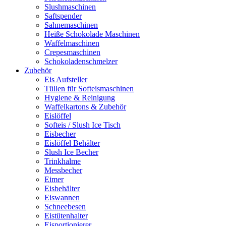
Slushmaschinen
Saftspender
Sahnemaschinen
Heiße Schokolade Maschinen
Waffelmaschinen
Crepesmaschinen
Schokoladenschmelzer
Zubehör
Eis Aufsteller
Tüllen für Softeismaschinen
Hygiene & Reinigung
Waffelkartons & Zubehör
Eislöffel
Softeis / Slush Ice Tisch
Eisbecher
Eislöffel Behälter
Slush Ice Becher
Trinkhalme
Messbecher
Eimer
Eisbehälter
Eiswannen
Schneebesen
Eistütenhalter
Eisportionierer