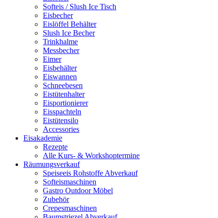
Softeis / Slush Ice Tisch
Eisbecher
Eislöffel Behälter
Slush Ice Becher
Trinkhalme
Messbecher
Eimer
Eisbehälter
Eiswannen
Schneebesen
Eistütenhalter
Eisportionierer
Eisspachteln
Eistütensilo
Accessories
Eisakademie
Rezepte
Alle Kurs- & Workshoptermine
Räumungsverkauf
Speiseeis Rohstoffe Abverkauf
Softeismaschinen
Gastro Outdoor Möbel
Zubehör
Crepesmaschinen
Baumstriezel Abverkauf