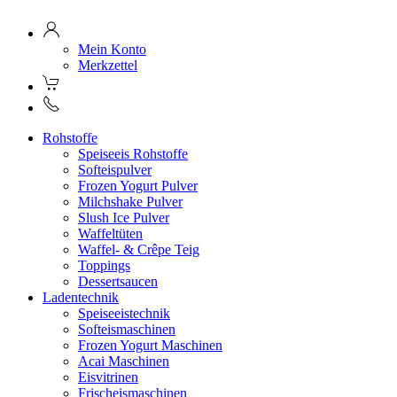
Mein Konto
Merkzettel
Rohstoffe
Speiseeis Rohstoffe
Softeispulver
Frozen Yogurt Pulver
Milchshake Pulver
Slush Ice Pulver
Waffeltüten
Waffel- & Crêpe Teig
Toppings
Dessertsaucen
Ladentechnik
Speiseeistechnik
Softeismaschinen
Frozen Yogurt Maschinen
Acai Maschinen
Eisvitrinen
Frischeismaschinen