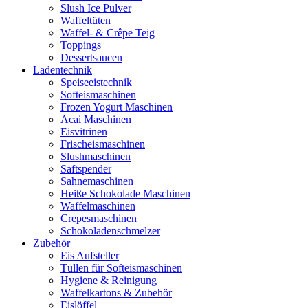
Slush Ice Pulver
Waffeltüten
Waffel- & Crêpe Teig
Toppings
Dessertsaucen
Ladentechnik
Speiseeistechnik
Softeismaschinen
Frozen Yogurt Maschinen
Acai Maschinen
Eisvitrinen
Frischeismaschinen
Slushmaschinen
Saftspender
Sahnemaschinen
Heiße Schokolade Maschinen
Waffelmaschinen
Crepesmaschinen
Schokoladenschmelzer
Zubehör
Eis Aufsteller
Tüllen für Softeismaschinen
Hygiene & Reinigung
Waffelkartons & Zubehör
Eislöffel