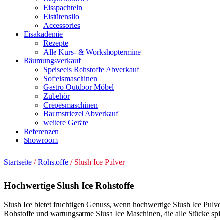
Eisspachteln
Eistütensilo
Accessories
Eisakademie
Rezepte
Alle Kurs- & Workshoptermine
Räumungsverkauf
Speiseeis Rohstoffe Abverkauf
Softeismaschinen
Gastro Outdoor Möbel
Zubehör
Crepesmaschinen
Baumstriezel Abverkauf
weitere Geräte
Referenzen
Showroom
Startseite
/
Rohstoffe
/ Slush Ice Pulver
Hochwertige Slush Ice Rohstoffe
Slush Ice bietet fruchtigen Genuss, wenn hochwertige Slush Ice Pulve
Rohstoffe und wartungsarme Slush Ice Maschinen, die alle Stücke spi