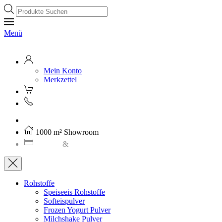
Products
search
Menü
Mein Konto
Merkzettel
Kostenloser Versand ab 250€ (AT)
1000 m² Showroom
Leasing
&
Miete
Rohstoffe
Speiseeis Rohstoffe
Softeispulver
Frozen Yogurt Pulver
Milchshake Pulver