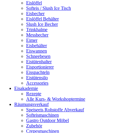
Eislöffel
Softeis / Slush Ice Tisch
Eisbecher
Eislöffel Behälter
Slush Ice Becher
Trinkhalme
Messbecher
Eimer
Eisbehälter
Eiswannen
Schneebesen
Eistütenhalter
Eisportionierer
Eisspachteln
Eistütensilo
Accessories
Eisakademie
Rezepte
Alle Kurs- & Workshoptermine
Räumungsverkauf
Speiseeis Rohstoffe Abverkauf
Softeismaschinen
Gastro Outdoor Möbel
Zubehör
Crepesmaschinen