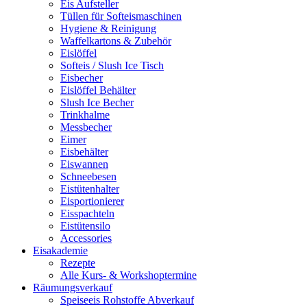
Eis Aufsteller
Tüllen für Softeismaschinen
Hygiene & Reinigung
Waffelkartons & Zubehör
Eislöffel
Softeis / Slush Ice Tisch
Eisbecher
Eislöffel Behälter
Slush Ice Becher
Trinkhalme
Messbecher
Eimer
Eisbehälter
Eiswannen
Schneebesen
Eistütenhalter
Eisportionierer
Eisspachteln
Eistütensilo
Accessories
Eisakademie
Rezepte
Alle Kurs- & Workshoptermine
Räumungsverkauf
Speiseeis Rohstoffe Abverkauf