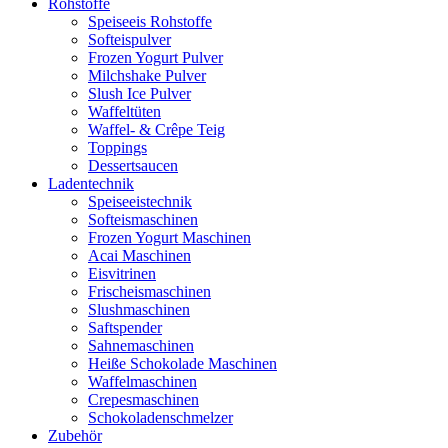
Rohstoffe
Speiseeis Rohstoffe
Softeispulver
Frozen Yogurt Pulver
Milchshake Pulver
Slush Ice Pulver
Waffeltüten
Waffel- & Crêpe Teig
Toppings
Dessertsaucen
Ladentechnik
Speiseeistechnik
Softeismaschinen
Frozen Yogurt Maschinen
Acai Maschinen
Eisvitrinen
Frischeismaschinen
Slushmaschinen
Saftspender
Sahnemaschinen
Heiße Schokolade Maschinen
Waffelmaschinen
Crepesmaschinen
Schokoladenschmelzer
Zubehör