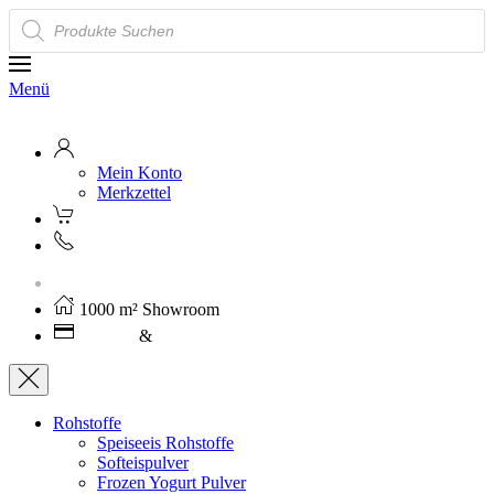
Products
search
Menü
Mein Konto
Merkzettel
Kostenloser Versand ab 250€ (AT)
1000 m² Showroom
Leasing
&
Miete
Rohstoffe
Speiseeis Rohstoffe
Softeispulver
Frozen Yogurt Pulver