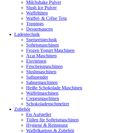
Milchshake Pulver
Slush Ice Pulver
Waffeltüten
Waffel- & Crêpe Teig
Toppings
Dessertsaucen
Ladentechnik
Speiseeistechnik
Softeismaschinen
Frozen Yogurt Maschinen
Acai Maschinen
Eisvitrinen
Frischeismaschinen
Slushmaschinen
Saftspender
Sahnemaschinen
Heiße Schokolade Maschinen
Waffelmaschinen
Crepesmaschinen
Schokoladenschmelzer
Zubehör
Eis Aufsteller
Tüllen für Softeismaschinen
Hygiene & Reinigung
Waffelkartons & Zubehör