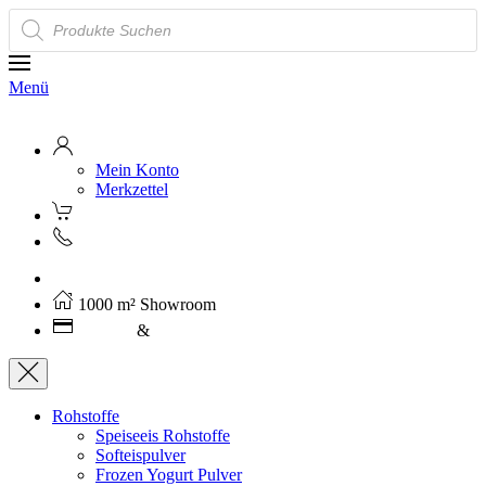
Products
search
Menü
Mein Konto
Merkzettel
Kostenloser Versand ab 250€ (AT)
1000 m² Showroom
Leasing
&
Miete
Rohstoffe
Speiseeis Rohstoffe
Softeispulver
Frozen Yogurt Pulver