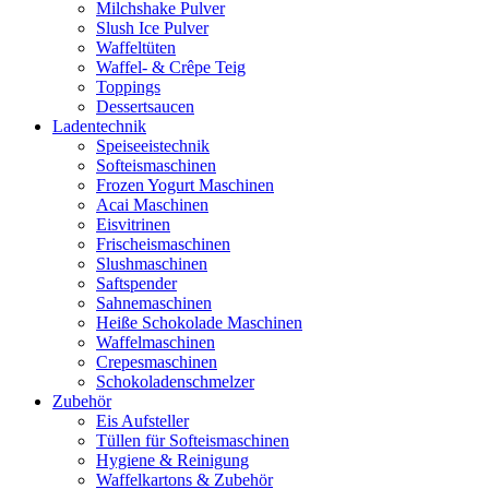
Milchshake Pulver
Slush Ice Pulver
Waffeltüten
Waffel- & Crêpe Teig
Toppings
Dessertsaucen
Ladentechnik
Speiseeistechnik
Softeismaschinen
Frozen Yogurt Maschinen
Acai Maschinen
Eisvitrinen
Frischeismaschinen
Slushmaschinen
Saftspender
Sahnemaschinen
Heiße Schokolade Maschinen
Waffelmaschinen
Crepesmaschinen
Schokoladenschmelzer
Zubehör
Eis Aufsteller
Tüllen für Softeismaschinen
Hygiene & Reinigung
Waffelkartons & Zubehör