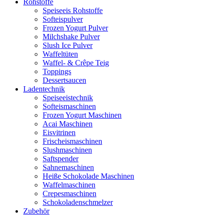
Rohstoffe
Speiseeis Rohstoffe
Softeispulver
Frozen Yogurt Pulver
Milchshake Pulver
Slush Ice Pulver
Waffeltüten
Waffel- & Crêpe Teig
Toppings
Dessertsaucen
Ladentechnik
Speiseeistechnik
Softeismaschinen
Frozen Yogurt Maschinen
Acai Maschinen
Eisvitrinen
Frischeismaschinen
Slushmaschinen
Saftspender
Sahnemaschinen
Heiße Schokolade Maschinen
Waffelmaschinen
Crepesmaschinen
Schokoladenschmelzer
Zubehör