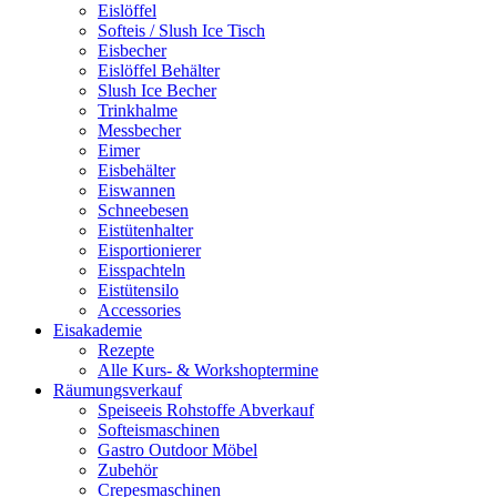
Eislöffel
Softeis / Slush Ice Tisch
Eisbecher
Eislöffel Behälter
Slush Ice Becher
Trinkhalme
Messbecher
Eimer
Eisbehälter
Eiswannen
Schneebesen
Eistütenhalter
Eisportionierer
Eisspachteln
Eistütensilo
Accessories
Eisakademie
Rezepte
Alle Kurs- & Workshoptermine
Räumungsverkauf
Speiseeis Rohstoffe Abverkauf
Softeismaschinen
Gastro Outdoor Möbel
Zubehör
Crepesmaschinen