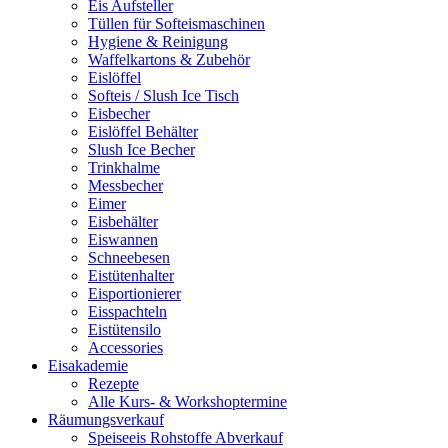
Eis Aufsteller
Tüllen für Softeismaschinen
Hygiene & Reinigung
Waffelkartons & Zubehör
Eislöffel
Softeis / Slush Ice Tisch
Eisbecher
Eislöffel Behälter
Slush Ice Becher
Trinkhalme
Messbecher
Eimer
Eisbehälter
Eiswannen
Schneebesen
Eistütenhalter
Eisportionierer
Eisspachteln
Eistütensilo
Accessories
Eisakademie
Rezepte
Alle Kurs- & Workshoptermine
Räumungsverkauf
Speiseeis Rohstoffe Abverkauf