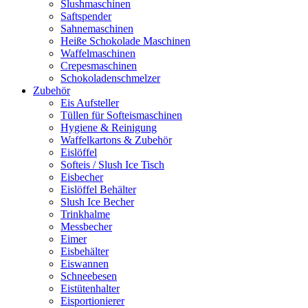
Slushmaschinen
Saftspender
Sahnemaschinen
Heiße Schokolade Maschinen
Waffelmaschinen
Crepesmaschinen
Schokoladenschmelzer
Zubehör
Eis Aufsteller
Tüllen für Softeismaschinen
Hygiene & Reinigung
Waffelkartons & Zubehör
Eislöffel
Softeis / Slush Ice Tisch
Eisbecher
Eislöffel Behälter
Slush Ice Becher
Trinkhalme
Messbecher
Eimer
Eisbehälter
Eiswannen
Schneebesen
Eistütenhalter
Eisportionierer