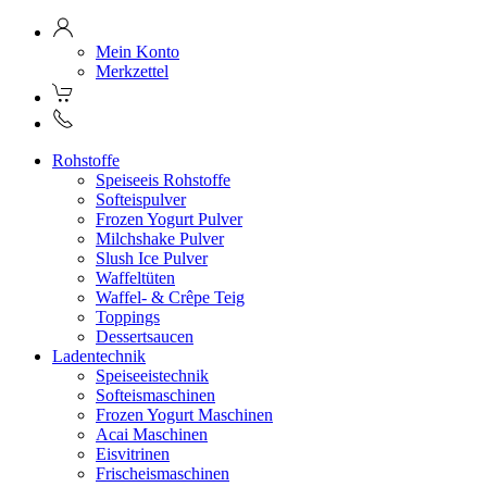
Mein Konto
Merkzettel
Rohstoffe
Speiseeis Rohstoffe
Softeispulver
Frozen Yogurt Pulver
Milchshake Pulver
Slush Ice Pulver
Waffeltüten
Waffel- & Crêpe Teig
Toppings
Dessertsaucen
Ladentechnik
Speiseeistechnik
Softeismaschinen
Frozen Yogurt Maschinen
Acai Maschinen
Eisvitrinen
Frischeismaschinen