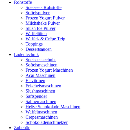
Rohstoffe
Speiseeis Rohstoffe
Softeispulver
Frozen Yogurt Pulver
Milchshake Pulver
Slush Ice Pulver
Waffeltüten
Waffel- & Crêpe Teig
Toppings
Dessertsaucen
Ladentechnik
Speiseeistechnik
Softeismaschinen
Frozen Yogurt Maschinen
Acai Maschinen
Eisvitrinen
Frischeismaschinen
Slushmaschinen
Saftspender
Sahnemaschinen
Heiße Schokolade Maschinen
Waffelmaschinen
Crepesmaschinen
Schokoladenschmelzer
Zubehör