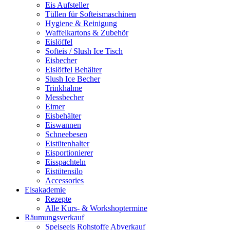
Eis Aufsteller
Tüllen für Softeismaschinen
Hygiene & Reinigung
Waffelkartons & Zubehör
Eislöffel
Softeis / Slush Ice Tisch
Eisbecher
Eislöffel Behälter
Slush Ice Becher
Trinkhalme
Messbecher
Eimer
Eisbehälter
Eiswannen
Schneebesen
Eistütenhalter
Eisportionierer
Eisspachteln
Eistütensilo
Accessories
Eisakademie
Rezepte
Alle Kurs- & Workshoptermine
Räumungsverkauf
Speiseeis Rohstoffe Abverkauf