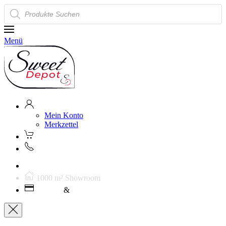
Products
search
Menü
Mein Konto
Merkzettel
Kostenloser Versand ab 250€ (AT)
1000 m² Showroom
Leasing
&
Miete