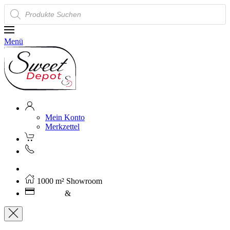
Products
search
Menü
Mein Konto
Merkzettel
Kostenloser Versand ab 250€ (AT)
1000 m² Showroom
Leasing
&
Miete