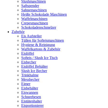
Slushmaschinen
Saftspender
Sahnemaschinen
Heiße Schokolade Maschinen
Waffelmaschinen
Crepesmaschinen
Schokoladenschmelzer
Zubehör
Eis Aufsteller
Tüllen für Softeismaschinen
Hygiene & Reinigung
Waffelkartons & Zubehör
Eislöffel
Softeis / Slush Ice Tisch
Eisbecher
Eislöffel Behälter
Slush Ice Becher
Trinkhalme
Messbecher
Eimer
Eisbehälter
Eiswannen
Schneebesen
Eistütenhalter
Eisportionierer