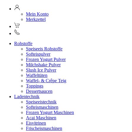
Mein Konto
Merkzettel
Rohstoffe
Speiseeis Rohstoffe
Softeispulver
Frozen Yogurt Pulver
Milchshake Pulver
Slush Ice Pulver
Waffeltüten
Waffel- & Crêpe Teig
Toppings
Dessertsaucen
Ladentechnik
Speiseeistechnik
Softeismaschinen
Frozen Yogurt Maschinen
Acai Maschinen
Eisvitrinen
Frischeismaschinen