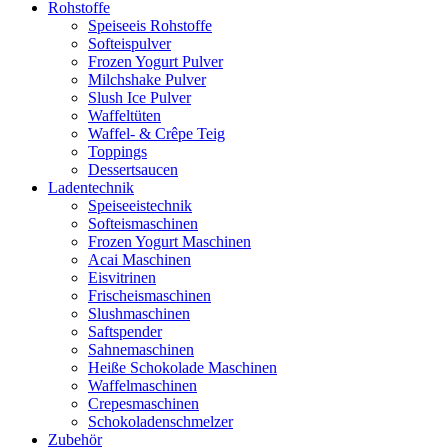
Rohstoffe
Speiseeis Rohstoffe
Softeispulver
Frozen Yogurt Pulver
Milchshake Pulver
Slush Ice Pulver
Waffeltüten
Waffel- & Crêpe Teig
Toppings
Dessertsaucen
Ladentechnik
Speiseeistechnik
Softeismaschinen
Frozen Yogurt Maschinen
Acai Maschinen
Eisvitrinen
Frischeismaschinen
Slushmaschinen
Saftspender
Sahnemaschinen
Heiße Schokolade Maschinen
Waffelmaschinen
Crepesmaschinen
Schokoladenschmelzer
Zubehör