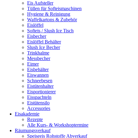
Eis Aufsteller
Tüllen für Softeismaschinen
Hygiene & Reinigung
Waffelkartons & Zubehör
Eislöffel
Softeis / Slush Ice Tisch
Eisbecher
Eislöffel Behälter
Slush Ice Becher
Trinkhalme
Messbecher
Eimer
Eisbehälter
Eiswannen
Schneebesen
Eistütenhalter
Eisportionierer
Eisspachteln
Eistütensilo
Accessories
Eisakademie
Rezepte
Alle Kurs- & Workshoptermine
Räumungsverkauf
Speiseeis Rohstoffe Abverkauf