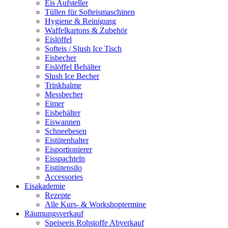
Eis Aufsteller
Tüllen für Softeismaschinen
Hygiene & Reinigung
Waffelkartons & Zubehör
Eislöffel
Softeis / Slush Ice Tisch
Eisbecher
Eislöffel Behälter
Slush Ice Becher
Trinkhalme
Messbecher
Eimer
Eisbehälter
Eiswannen
Schneebesen
Eistütenhalter
Eisportionierer
Eisspachteln
Eistütensilo
Accessories
Eisakademie
Rezepte
Alle Kurs- & Workshoptermine
Räumungsverkauf
Speiseeis Rohstoffe Abverkauf