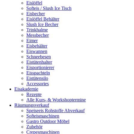
Eislöffel
Softeis / Slush Ice Tisch
Eisbecher
Eislöffel Behälter
Slush Ice Becher
Trinkhalme
Messbecher
Eimer
Eisbehälter
Eiswannen
Schneebesen
Eistütenhalter
Eisportionierer
Eisspachteln
Eistütensilo
Accessories
Eisakademie
Rezepte
Alle Kurs- & Workshoptermine
Räumungsverkauf
Speiseeis Rohstoffe Abverkauf
Softeismaschinen
Gastro Outdoor Möbel
Zubehör
Crepesmaschinen