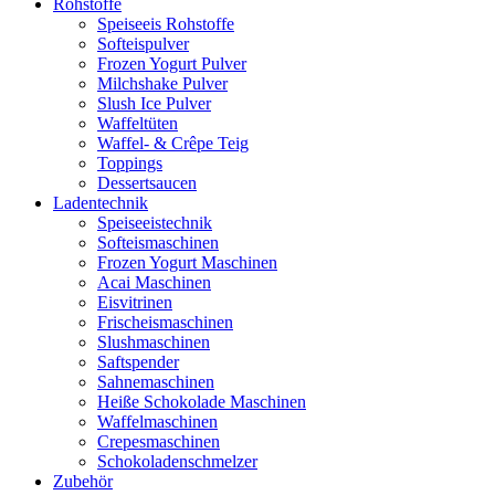
Rohstoffe
Speiseeis Rohstoffe
Softeispulver
Frozen Yogurt Pulver
Milchshake Pulver
Slush Ice Pulver
Waffeltüten
Waffel- & Crêpe Teig
Toppings
Dessertsaucen
Ladentechnik
Speiseeistechnik
Softeismaschinen
Frozen Yogurt Maschinen
Acai Maschinen
Eisvitrinen
Frischeismaschinen
Slushmaschinen
Saftspender
Sahnemaschinen
Heiße Schokolade Maschinen
Waffelmaschinen
Crepesmaschinen
Schokoladenschmelzer
Zubehör