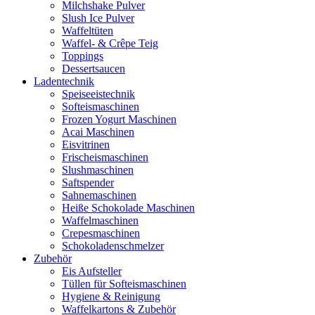
Milchshake Pulver
Slush Ice Pulver
Waffeltüten
Waffel- & Crêpe Teig
Toppings
Dessertsaucen
Ladentechnik
Speiseeistechnik
Softeismaschinen
Frozen Yogurt Maschinen
Acai Maschinen
Eisvitrinen
Frischeismaschinen
Slushmaschinen
Saftspender
Sahnemaschinen
Heiße Schokolade Maschinen
Waffelmaschinen
Crepesmaschinen
Schokoladenschmelzer
Zubehör
Eis Aufsteller
Tüllen für Softeismaschinen
Hygiene & Reinigung
Waffelkartons & Zubehör