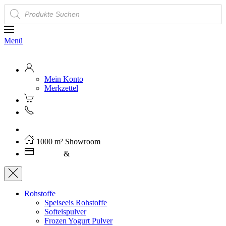
Products
search
Menü
Mein Konto
Merkzettel
Kostenloser Versand ab 250€ (AT)
1000 m² Showroom
Leasing
&
Miete
Rohstoffe
Speiseeis Rohstoffe
Softeispulver
Frozen Yogurt Pulver