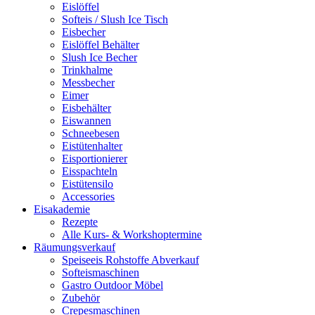
Eislöffel
Softeis / Slush Ice Tisch
Eisbecher
Eislöffel Behälter
Slush Ice Becher
Trinkhalme
Messbecher
Eimer
Eisbehälter
Eiswannen
Schneebesen
Eistütenhalter
Eisportionierer
Eisspachteln
Eistütensilo
Accessories
Eisakademie
Rezepte
Alle Kurs- & Workshoptermine
Räumungsverkauf
Speiseeis Rohstoffe Abverkauf
Softeismaschinen
Gastro Outdoor Möbel
Zubehör
Crepesmaschinen