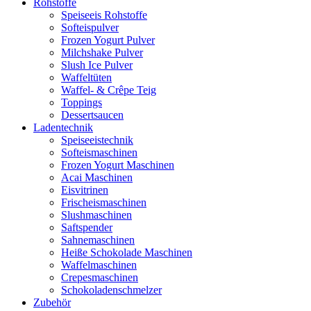
Rohstoffe
Speiseeis Rohstoffe
Softeispulver
Frozen Yogurt Pulver
Milchshake Pulver
Slush Ice Pulver
Waffeltüten
Waffel- & Crêpe Teig
Toppings
Dessertsaucen
Ladentechnik
Speiseeistechnik
Softeismaschinen
Frozen Yogurt Maschinen
Acai Maschinen
Eisvitrinen
Frischeismaschinen
Slushmaschinen
Saftspender
Sahnemaschinen
Heiße Schokolade Maschinen
Waffelmaschinen
Crepesmaschinen
Schokoladenschmelzer
Zubehör