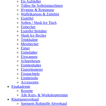
Eis Aufsteller
Tüllen für Softeismaschinen
Hygiene & Reinigung
Waffelkartons & Zubehör
Eislöffel
Softeis / Slush Ice Tisch
Eisbecher
Eislöffel Behälter
Slush Ice Becher
Trinkhalme
Messbecher
Eimer
Eisbehälter
Eiswannen
Schneebesen
Eistütenhalter
Eisportionierer
Eisspachteln
Eistütensilo
Accessories
Eisakademie
Rezepte
Alle Kurs- & Workshoptermine
Räumungsverkauf
Speiseeis Rohstoffe Abverkauf