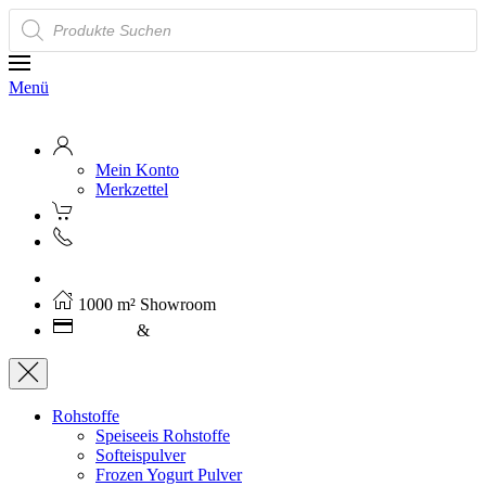
Products
search
Menü
Mein Konto
Merkzettel
Kostenloser Versand ab 250€ (AT)
1000 m² Showroom
Leasing
&
Miete
Rohstoffe
Speiseeis Rohstoffe
Softeispulver
Frozen Yogurt Pulver