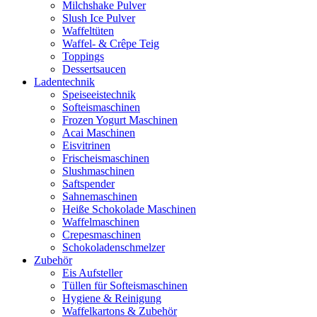
Milchshake Pulver
Slush Ice Pulver
Waffeltüten
Waffel- & Crêpe Teig
Toppings
Dessertsaucen
Ladentechnik
Speiseeistechnik
Softeismaschinen
Frozen Yogurt Maschinen
Acai Maschinen
Eisvitrinen
Frischeismaschinen
Slushmaschinen
Saftspender
Sahnemaschinen
Heiße Schokolade Maschinen
Waffelmaschinen
Crepesmaschinen
Schokoladenschmelzer
Zubehör
Eis Aufsteller
Tüllen für Softeismaschinen
Hygiene & Reinigung
Waffelkartons & Zubehör