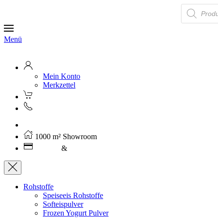
Products
search
Menü
Mein Konto
Merkzettel
Kostenloser Versand ab 250€ (AT)
1000 m² Showroom
Leasing
&
Miete
Rohstoffe
Speiseeis Rohstoffe
Softeispulver
Frozen Yogurt Pulver