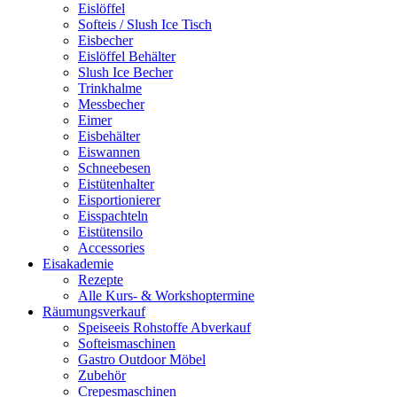
Eislöffel
Softeis / Slush Ice Tisch
Eisbecher
Eislöffel Behälter
Slush Ice Becher
Trinkhalme
Messbecher
Eimer
Eisbehälter
Eiswannen
Schneebesen
Eistütenhalter
Eisportionierer
Eisspachteln
Eistütensilo
Accessories
Eisakademie
Rezepte
Alle Kurs- & Workshoptermine
Räumungsverkauf
Speiseeis Rohstoffe Abverkauf
Softeismaschinen
Gastro Outdoor Möbel
Zubehör
Crepesmaschinen