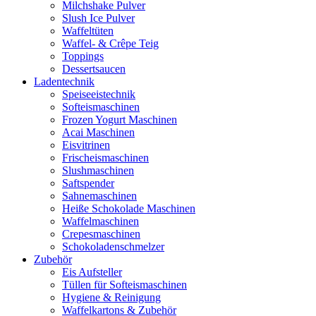
Milchshake Pulver
Slush Ice Pulver
Waffeltüten
Waffel- & Crêpe Teig
Toppings
Dessertsaucen
Ladentechnik
Speiseeistechnik
Softeismaschinen
Frozen Yogurt Maschinen
Acai Maschinen
Eisvitrinen
Frischeismaschinen
Slushmaschinen
Saftspender
Sahnemaschinen
Heiße Schokolade Maschinen
Waffelmaschinen
Crepesmaschinen
Schokoladenschmelzer
Zubehör
Eis Aufsteller
Tüllen für Softeismaschinen
Hygiene & Reinigung
Waffelkartons & Zubehör