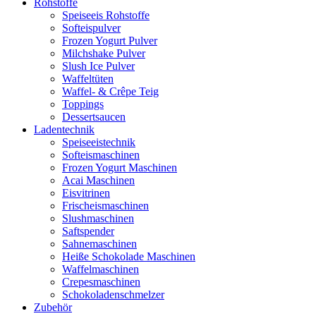
Rohstoffe
Speiseeis Rohstoffe
Softeispulver
Frozen Yogurt Pulver
Milchshake Pulver
Slush Ice Pulver
Waffeltüten
Waffel- & Crêpe Teig
Toppings
Dessertsaucen
Ladentechnik
Speiseeistechnik
Softeismaschinen
Frozen Yogurt Maschinen
Acai Maschinen
Eisvitrinen
Frischeismaschinen
Slushmaschinen
Saftspender
Sahnemaschinen
Heiße Schokolade Maschinen
Waffelmaschinen
Crepesmaschinen
Schokoladenschmelzer
Zubehör