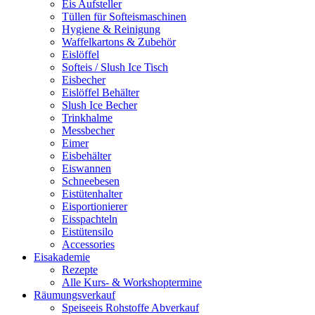
Eis Aufsteller
Tüllen für Softeismaschinen
Hygiene & Reinigung
Waffelkartons & Zubehör
Eislöffel
Softeis / Slush Ice Tisch
Eisbecher
Eislöffel Behälter
Slush Ice Becher
Trinkhalme
Messbecher
Eimer
Eisbehälter
Eiswannen
Schneebesen
Eistütenhalter
Eisportionierer
Eisspachteln
Eistütensilo
Accessories
Eisakademie
Rezepte
Alle Kurs- & Workshoptermine
Räumungsverkauf
Speiseeis Rohstoffe Abverkauf