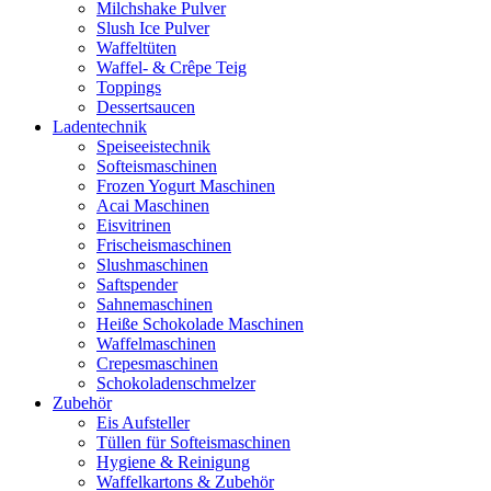
Milchshake Pulver
Slush Ice Pulver
Waffeltüten
Waffel- & Crêpe Teig
Toppings
Dessertsaucen
Ladentechnik
Speiseeistechnik
Softeismaschinen
Frozen Yogurt Maschinen
Acai Maschinen
Eisvitrinen
Frischeismaschinen
Slushmaschinen
Saftspender
Sahnemaschinen
Heiße Schokolade Maschinen
Waffelmaschinen
Crepesmaschinen
Schokoladenschmelzer
Zubehör
Eis Aufsteller
Tüllen für Softeismaschinen
Hygiene & Reinigung
Waffelkartons & Zubehör