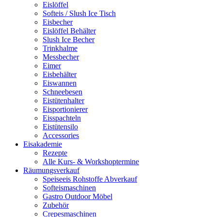
Eislöffel
Softeis / Slush Ice Tisch
Eisbecher
Eislöffel Behälter
Slush Ice Becher
Trinkhalme
Messbecher
Eimer
Eisbehälter
Eiswannen
Schneebesen
Eistütenhalter
Eisportionierer
Eisspachteln
Eistütensilo
Accessories
Eisakademie
Rezepte
Alle Kurs- & Workshoptermine
Räumungsverkauf
Speiseeis Rohstoffe Abverkauf
Softeismaschinen
Gastro Outdoor Möbel
Zubehör
Crepesmaschinen