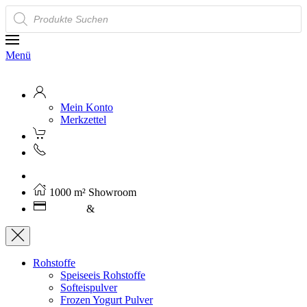
Products
search
Menü
Mein Konto
Merkzettel
Kostenloser Versand ab 250€ (AT)
1000 m² Showroom
Leasing
&
Miete
Rohstoffe
Speiseeis Rohstoffe
Softeispulver
Frozen Yogurt Pulver