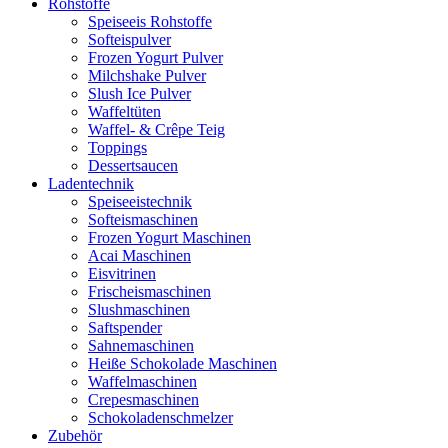
Rohstoffe
Speiseeis Rohstoffe
Softeispulver
Frozen Yogurt Pulver
Milchshake Pulver
Slush Ice Pulver
Waffeltüten
Waffel- & Crêpe Teig
Toppings
Dessertsaucen
Ladentechnik
Speiseeistechnik
Softeismaschinen
Frozen Yogurt Maschinen
Acai Maschinen
Eisvitrinen
Frischeismaschinen
Slushmaschinen
Saftspender
Sahnemaschinen
Heiße Schokolade Maschinen
Waffelmaschinen
Crepesmaschinen
Schokoladenschmelzer
Zubehör