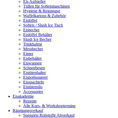
Eis Aufsteller
Tüllen für Softeismaschinen
Hygiene & Reinigung
Waffelkartons & Zubehör
Eislöffel
Softeis / Slush Ice Tisch
Eisbecher
Eislöffel Behälter
Slush Ice Becher
Trinkhalme
Messbecher
Eimer
Eisbehälter
Eiswannen
Schneebesen
Eistütenhalter
Eisportionierer
Eisspachteln
Eistütensilo
Accessories
Eisakademie
Rezepte
Alle Kurs- & Workshoptermine
Räumungsverkauf
Speiseeis Rohstoffe Abverkauf