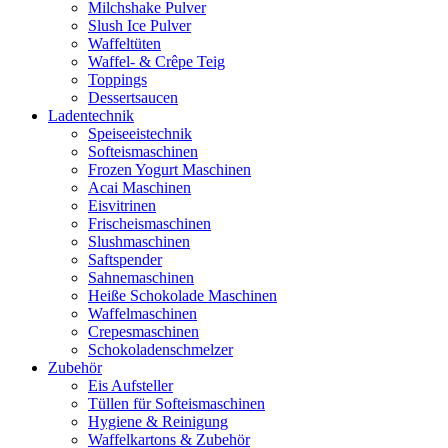
Milchshake Pulver
Slush Ice Pulver
Waffeltüten
Waffel- & Crêpe Teig
Toppings
Dessertsaucen
Ladentechnik
Speiseeistechnik
Softeismaschinen
Frozen Yogurt Maschinen
Acai Maschinen
Eisvitrinen
Frischeismaschinen
Slushmaschinen
Saftspender
Sahnemaschinen
Heiße Schokolade Maschinen
Waffelmaschinen
Crepesmaschinen
Schokoladenschmelzer
Zubehör
Eis Aufsteller
Tüllen für Softeismaschinen
Hygiene & Reinigung
Waffelkartons & Zubehör