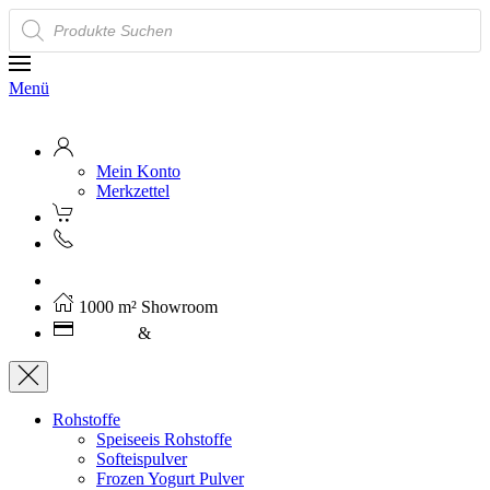
Products
search
Menü
Mein Konto
Merkzettel
Kostenloser Versand ab 250€ (AT)
1000 m² Showroom
Leasing
&
Miete
Rohstoffe
Speiseeis Rohstoffe
Softeispulver
Frozen Yogurt Pulver