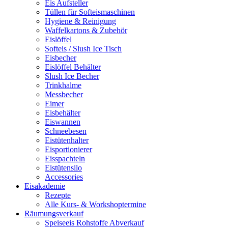
Eis Aufsteller
Tüllen für Softeismaschinen
Hygiene & Reinigung
Waffelkartons & Zubehör
Eislöffel
Softeis / Slush Ice Tisch
Eisbecher
Eislöffel Behälter
Slush Ice Becher
Trinkhalme
Messbecher
Eimer
Eisbehälter
Eiswannen
Schneebesen
Eistütenhalter
Eisportionierer
Eisspachteln
Eistütensilo
Accessories
Eisakademie
Rezepte
Alle Kurs- & Workshoptermine
Räumungsverkauf
Speiseeis Rohstoffe Abverkauf