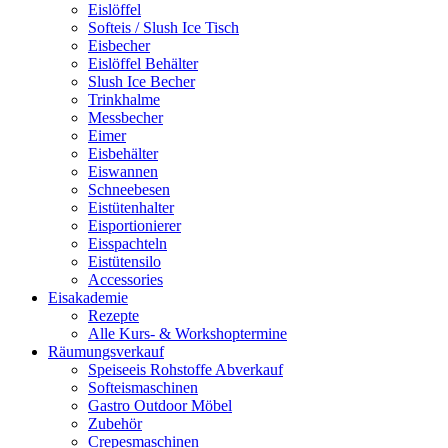
Eislöffel
Softeis / Slush Ice Tisch
Eisbecher
Eislöffel Behälter
Slush Ice Becher
Trinkhalme
Messbecher
Eimer
Eisbehälter
Eiswannen
Schneebesen
Eistütenhalter
Eisportionierer
Eisspachteln
Eistütensilo
Accessories
Eisakademie
Rezepte
Alle Kurs- & Workshoptermine
Räumungsverkauf
Speiseeis Rohstoffe Abverkauf
Softeismaschinen
Gastro Outdoor Möbel
Zubehör
Crepesmaschinen