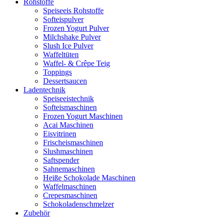
Rohstoffe
Speiseeis Rohstoffe
Softeispulver
Frozen Yogurt Pulver
Milchshake Pulver
Slush Ice Pulver
Waffeltüten
Waffel- & Crêpe Teig
Toppings
Dessertsaucen
Ladentechnik
Speiseeistechnik
Softeismaschinen
Frozen Yogurt Maschinen
Acai Maschinen
Eisvitrinen
Frischeismaschinen
Slushmaschinen
Saftspender
Sahnemaschinen
Heiße Schokolade Maschinen
Waffelmaschinen
Crepesmaschinen
Schokoladenschmelzer
Zubehör