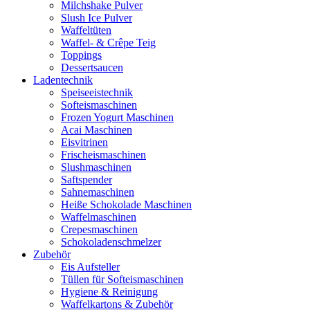
Milchshake Pulver
Slush Ice Pulver
Waffeltüten
Waffel- & Crêpe Teig
Toppings
Dessertsaucen
Ladentechnik
Speiseeistechnik
Softeismaschinen
Frozen Yogurt Maschinen
Acai Maschinen
Eisvitrinen
Frischeismaschinen
Slushmaschinen
Saftspender
Sahnemaschinen
Heiße Schokolade Maschinen
Waffelmaschinen
Crepesmaschinen
Schokoladenschmelzer
Zubehör
Eis Aufsteller
Tüllen für Softeismaschinen
Hygiene & Reinigung
Waffelkartons & Zubehör