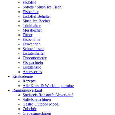
Eislöffel
Softeis / Slush Ice Tisch
Eisbecher
Eislöffel Behälter
Slush Ice Becher
Trinkhalme
Messbecher
Eimer
Eisbehälter
Eiswannen
Schneebesen
Eistütenhalter
Eisportionierer
Eisspachteln
Eistütensilo
Accessories
Eisakademie
Rezepte
Alle Kurs- & Workshoptermine
Räumungsverkauf
Speiseeis Rohstoffe Abverkauf
Softeismaschinen
Gastro Outdoor Möbel
Zubehör
Crepesmaschinen