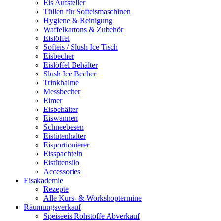
Eis Aufsteller
Tüllen für Softeismaschinen
Hygiene & Reinigung
Waffelkartons & Zubehör
Eislöffel
Softeis / Slush Ice Tisch
Eisbecher
Eislöffel Behälter
Slush Ice Becher
Trinkhalme
Messbecher
Eimer
Eisbehälter
Eiswannen
Schneebesen
Eistütenhalter
Eisportionierer
Eisspachteln
Eistütensilo
Accessories
Eisakademie
Rezepte
Alle Kurs- & Workshoptermine
Räumungsverkauf
Speiseeis Rohstoffe Abverkauf