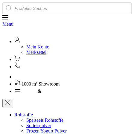
Products
search
Menü
Mein Konto
Merkzettel
Kostenloser Versand ab 250€ (AT)
1000 m² Showroom
Leasing
&
Miete
Rohstoffe
Speiseeis Rohstoffe
Softeispulver
Frozen Yogurt Pulver