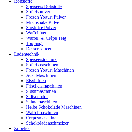
Rohstoffe
Speiseeis Rohstoffe
Softeispulver
Frozen Yogurt Pulver
Milchshake Pulver
Slush Ice Pulver
Waffeltüten
Waffel- & Crêpe Teig
Toppings
Dessertsaucen
Ladentechnik
Speiseeistechnik
Softeismaschinen
Frozen Yogurt Maschinen
Acai Maschinen
Eisvitrinen
Frischeismaschinen
Slushmaschinen
Saftspender
Sahnemaschinen
Heiße Schokolade Maschinen
Waffelmaschinen
Crepesmaschinen
Schokoladenschmelzer
Zubehör