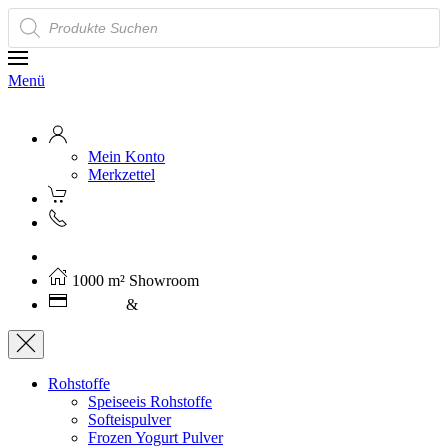
Products
search
Menü
Mein Konto
Merkzettel
Kostenloser Versand ab 250€ (AT)
1000 m² Showroom
Leasing
&
Miete
Rohstoffe
Speiseeis Rohstoffe
Softeispulver
Frozen Yogurt Pulver