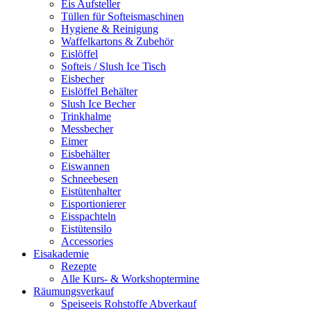
Eis Aufsteller
Tüllen für Softeismaschinen
Hygiene & Reinigung
Waffelkartons & Zubehör
Eislöffel
Softeis / Slush Ice Tisch
Eisbecher
Eislöffel Behälter
Slush Ice Becher
Trinkhalme
Messbecher
Eimer
Eisbehälter
Eiswannen
Schneebesen
Eistütenhalter
Eisportionierer
Eisspachteln
Eistütensilo
Accessories
Eisakademie
Rezepte
Alle Kurs- & Workshoptermine
Räumungsverkauf
Speiseeis Rohstoffe Abverkauf