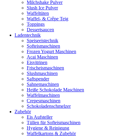
Milchshake Pulver
Slush Ice Pulver
Waffeltüten
Waffel- & Crêpe Teig
Toppings
Dessertsaucen
Ladentechnik
Speiseeistechnik
Softeismaschinen
Frozen Yogurt Maschinen
Acai Maschinen
Eisvitrinen
Frischeismaschinen
Slushmaschinen
Saftspender
Sahnemaschinen
Heiße Schokolade Maschinen
Waffelmaschinen
Crepesmaschinen
Schokoladenschmelzer
Zubehör
Eis Aufsteller
Tüllen für Softeismaschinen
Hygiene & Reinigung
Waffelkartons & Zubehör