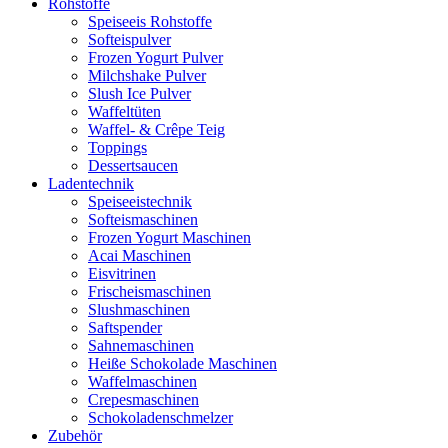
Rohstoffe
Speiseeis Rohstoffe
Softeispulver
Frozen Yogurt Pulver
Milchshake Pulver
Slush Ice Pulver
Waffeltüten
Waffel- & Crêpe Teig
Toppings
Dessertsaucen
Ladentechnik
Speiseeistechnik
Softeismaschinen
Frozen Yogurt Maschinen
Acai Maschinen
Eisvitrinen
Frischeismaschinen
Slushmaschinen
Saftspender
Sahnemaschinen
Heiße Schokolade Maschinen
Waffelmaschinen
Crepesmaschinen
Schokoladenschmelzer
Zubehör