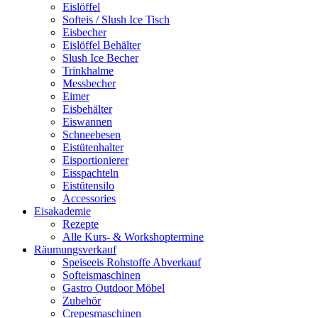
Eislöffel
Softeis / Slush Ice Tisch
Eisbecher
Eislöffel Behälter
Slush Ice Becher
Trinkhalme
Messbecher
Eimer
Eisbehälter
Eiswannen
Schneebesen
Eistütenhalter
Eisportionierer
Eisspachteln
Eistütensilo
Accessories
Eisakademie
Rezepte
Alle Kurs- & Workshoptermine
Räumungsverkauf
Speiseeis Rohstoffe Abverkauf
Softeismaschinen
Gastro Outdoor Möbel
Zubehör
Crepesmaschinen