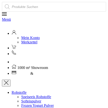
Products
search
Menü
Mein Konto
Merkzettel
Kostenloser Versand ab 250€ (AT)
1000 m² Showroom
Leasing
&
Miete
Rohstoffe
Speiseeis Rohstoffe
Softeispulver
Frozen Yogurt Pulver