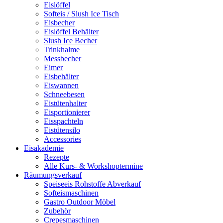
Eislöffel
Softeis / Slush Ice Tisch
Eisbecher
Eislöffel Behälter
Slush Ice Becher
Trinkhalme
Messbecher
Eimer
Eisbehälter
Eiswannen
Schneebesen
Eistütenhalter
Eisportionierer
Eisspachteln
Eistütensilo
Accessories
Eisakademie
Rezepte
Alle Kurs- & Workshoptermine
Räumungsverkauf
Speiseeis Rohstoffe Abverkauf
Softeismaschinen
Gastro Outdoor Möbel
Zubehör
Crepesmaschinen