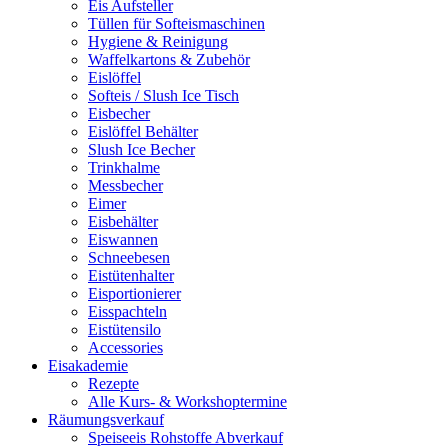
Eis Aufsteller
Tüllen für Softeismaschinen
Hygiene & Reinigung
Waffelkartons & Zubehör
Eislöffel
Softeis / Slush Ice Tisch
Eisbecher
Eislöffel Behälter
Slush Ice Becher
Trinkhalme
Messbecher
Eimer
Eisbehälter
Eiswannen
Schneebesen
Eistütenhalter
Eisportionierer
Eisspachteln
Eistütensilo
Accessories
Eisakademie
Rezepte
Alle Kurs- & Workshoptermine
Räumungsverkauf
Speiseeis Rohstoffe Abverkauf