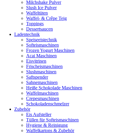
Milchshake Pulver
Slush Ice Pulver
Waffeltüten
Waffel- & Crêpe Teig
Toppings
Dessertsaucen
Ladentechnik
Speiseeistechnik
Softeismaschinen
Frozen Yogurt Maschinen
Acai Maschinen
Eisvitrinen
Frischeismaschinen
Slushmaschinen
Saftspender
Sahnemaschinen
Heiße Schokolade Maschinen
Waffelmaschinen
Crepesmaschinen
Schokoladenschmelzer
Zubehör
Eis Aufsteller
Tüllen für Softeismaschinen
Hygiene & Reinigung
Waffelkartons & Zubehör