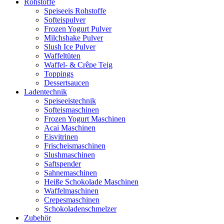
Rohstoffe
Speiseeis Rohstoffe
Softeispulver
Frozen Yogurt Pulver
Milchshake Pulver
Slush Ice Pulver
Waffeltüten
Waffel- & Crêpe Teig
Toppings
Dessertsaucen
Ladentechnik
Speiseeistechnik
Softeismaschinen
Frozen Yogurt Maschinen
Acai Maschinen
Eisvitrinen
Frischeismaschinen
Slushmaschinen
Saftspender
Sahnemaschinen
Heiße Schokolade Maschinen
Waffelmaschinen
Crepesmaschinen
Schokoladenschmelzer
Zubehör