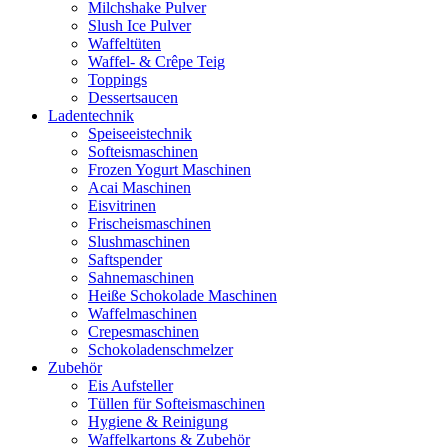
Milchshake Pulver
Slush Ice Pulver
Waffeltüten
Waffel- & Crêpe Teig
Toppings
Dessertsaucen
Ladentechnik
Speiseeistechnik
Softeismaschinen
Frozen Yogurt Maschinen
Acai Maschinen
Eisvitrinen
Frischeismaschinen
Slushmaschinen
Saftspender
Sahnemaschinen
Heiße Schokolade Maschinen
Waffelmaschinen
Crepesmaschinen
Schokoladenschmelzer
Zubehör
Eis Aufsteller
Tüllen für Softeismaschinen
Hygiene & Reinigung
Waffelkartons & Zubehör