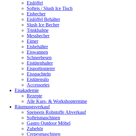
Eislöffel
Softeis / Slush Ice Tisch
Eisbecher
Eislöffel Behälter
Slush Ice Becher
Trinkhalme
Messbecher
Eimer
Eisbehälter
Eiswannen
Schneebesen
Eistütenhalter
Eisportionierer
Eisspachteln
Eistütensilo
Accessories
Eisakademie
Rezepte
Alle Kurs- & Workshoptermine
Räumungsverkauf
Speiseeis Rohstoffe Abverkauf
Softeismaschinen
Gastro Outdoor Möbel
Zubehör
Crepesmaschinen