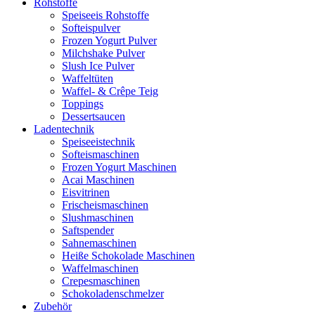
Rohstoffe
Speiseeis Rohstoffe
Softeispulver
Frozen Yogurt Pulver
Milchshake Pulver
Slush Ice Pulver
Waffeltüten
Waffel- & Crêpe Teig
Toppings
Dessertsaucen
Ladentechnik
Speiseeistechnik
Softeismaschinen
Frozen Yogurt Maschinen
Acai Maschinen
Eisvitrinen
Frischeismaschinen
Slushmaschinen
Saftspender
Sahnemaschinen
Heiße Schokolade Maschinen
Waffelmaschinen
Crepesmaschinen
Schokoladenschmelzer
Zubehör