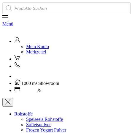
Products
search
Menü
Mein Konto
Merkzettel
Kostenloser Versand ab 250€ (AT)
1000 m² Showroom
Leasing
&
Miete
Rohstoffe
Speiseeis Rohstoffe
Softeispulver
Frozen Yogurt Pulver