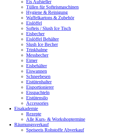
Eis Aufsteller
Tüllen für Softeismaschinen
Hygiene & Reinigung
Waffelkartons & Zubehör
Eislöffel
Softeis / Slush Ice Tisch
Eisbecher
Eislöffel Behälter
Slush Ice Becher
Trinkhalme
Messbecher
Eimer
Eisbehälter
Eiswannen
Schneebesen
Eistütenhalter
Eisportionierer
Eisspachteln
Eistütensilo
Accessories
Eisakademie
Rezepte
Alle Kurs- & Workshoptermine
Räumungsverkauf
Speiseeis Rohstoffe Abverkauf