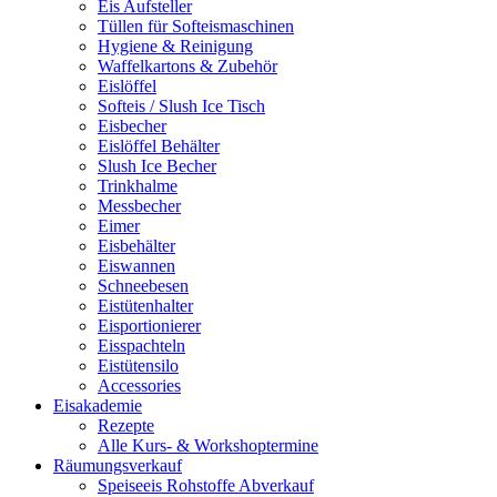
Eis Aufsteller
Tüllen für Softeismaschinen
Hygiene & Reinigung
Waffelkartons & Zubehör
Eislöffel
Softeis / Slush Ice Tisch
Eisbecher
Eislöffel Behälter
Slush Ice Becher
Trinkhalme
Messbecher
Eimer
Eisbehälter
Eiswannen
Schneebesen
Eistütenhalter
Eisportionierer
Eisspachteln
Eistütensilo
Accessories
Eisakademie
Rezepte
Alle Kurs- & Workshoptermine
Räumungsverkauf
Speiseeis Rohstoffe Abverkauf