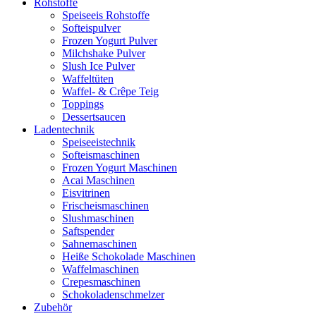
Rohstoffe
Speiseeis Rohstoffe
Softeispulver
Frozen Yogurt Pulver
Milchshake Pulver
Slush Ice Pulver
Waffeltüten
Waffel- & Crêpe Teig
Toppings
Dessertsaucen
Ladentechnik
Speiseeistechnik
Softeismaschinen
Frozen Yogurt Maschinen
Acai Maschinen
Eisvitrinen
Frischeismaschinen
Slushmaschinen
Saftspender
Sahnemaschinen
Heiße Schokolade Maschinen
Waffelmaschinen
Crepesmaschinen
Schokoladenschmelzer
Zubehör