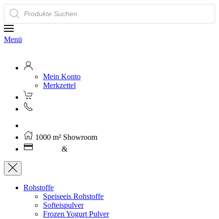
Products
search
Menü
Mein Konto
Merkzettel
Kostenloser Versand ab 250€ (AT)
1000 m² Showroom
Leasing
&
Miete
Rohstoffe
Speiseeis Rohstoffe
Softeispulver
Frozen Yogurt Pulver