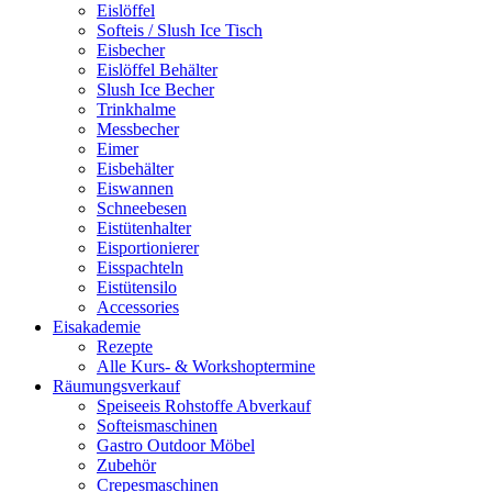
Eislöffel
Softeis / Slush Ice Tisch
Eisbecher
Eislöffel Behälter
Slush Ice Becher
Trinkhalme
Messbecher
Eimer
Eisbehälter
Eiswannen
Schneebesen
Eistütenhalter
Eisportionierer
Eisspachteln
Eistütensilo
Accessories
Eisakademie
Rezepte
Alle Kurs- & Workshoptermine
Räumungsverkauf
Speiseeis Rohstoffe Abverkauf
Softeismaschinen
Gastro Outdoor Möbel
Zubehör
Crepesmaschinen