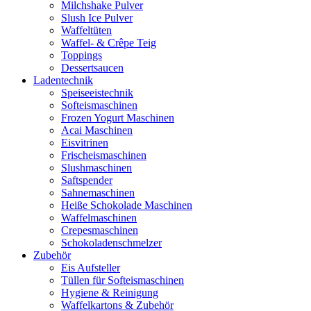
Milchshake Pulver
Slush Ice Pulver
Waffeltüten
Waffel- & Crêpe Teig
Toppings
Dessertsaucen
Ladentechnik
Speiseeistechnik
Softeismaschinen
Frozen Yogurt Maschinen
Acai Maschinen
Eisvitrinen
Frischeismaschinen
Slushmaschinen
Saftspender
Sahnemaschinen
Heiße Schokolade Maschinen
Waffelmaschinen
Crepesmaschinen
Schokoladenschmelzer
Zubehör
Eis Aufsteller
Tüllen für Softeismaschinen
Hygiene & Reinigung
Waffelkartons & Zubehör