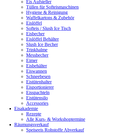
Eis Aufsteller
Tüllen für Softeismaschinen
Hygiene & Reinigung
Waffelkartons & Zubehör
Eislöffel
Softeis / Slush Ice Tisch
Eisbecher
Eislöffel Behälter
Slush Ice Becher
Trinkhalme
Messbecher
Eimer
Eisbehälter
Eiswannen
Schneebesen
Eistütenhalter
Eisportionierer
Eisspachteln
Eistütensilo
Accessories
Eisakademie
Rezepte
Alle Kurs- & Workshoptermine
Räumungsverkauf
Speiseeis Rohstoffe Abverkauf