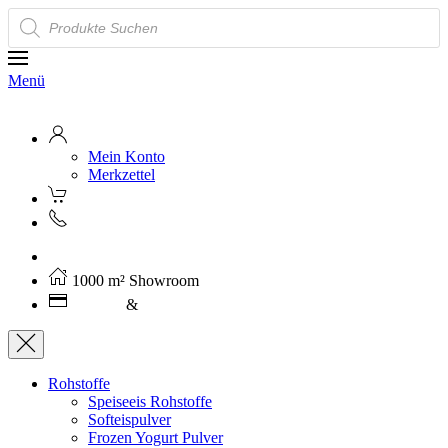
Products
search
Menü
Mein Konto
Merkzettel
Kostenloser Versand ab 250€ (AT)
1000 m² Showroom
Leasing
&
Miete
Rohstoffe
Speiseeis Rohstoffe
Softeispulver
Frozen Yogurt Pulver