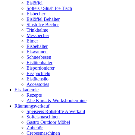
Eislöffel
Softeis / Slush Ice Tisch
Eisbecher
Eislöffel Behälter
Slush Ice Becher
Trinkhalme
Messbecher
Eimer
Eisbehälter
Eiswannen
Schneebesen
Eistütenhalter
Eisportionierer
Eisspachteln
Eistütensilo
Accessories
Eisakademie
Rezepte
Alle Kurs- & Workshoptermine
Räumungsverkauf
Speiseeis Rohstoffe Abverkauf
Softeismaschinen
Gastro Outdoor Möbel
Zubehör
Crepesmaschinen