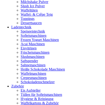
Milchshake Pulver
Slush Ice Pulver
Waffeltüten
Waffel- & Crêpe Teig
Toppings
Dessertsaucen
Ladentechnik
Speiseeistechnik
Softeismaschinen
Frozen Yogurt Maschinen
Acai Maschinen
Eisvitrinen
Frischeismaschinen
Slushmaschinen
Saftspender
Sahnemaschinen
Heiße Schokolade Maschinen
Waffelmaschinen
Crepesmaschinen
Schokoladenschmelzer
Zubehör
Eis Aufsteller
Tüllen für Softeismaschinen
Hygiene & Reinigung
Waffelkartons & Zubehör