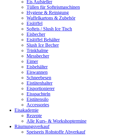
Eis Aufsteller
Tüllen für Softeismaschinen
Hygiene & Reinigung
Waffelkartons & Zubehör
Eislöffel
Softeis / Slush Ice Tisch
Eisbecher
Eislöffel Behälter
Slush Ice Becher
Trinkhalme
Messbecher
Eimer
Eisbehälter
Eiswannen
Schneebesen
Eistütenhalter
Eisportionierer
Eisspachteln
Eistütensilo
Accessories
Eisakademie
Rezepte
Alle Kurs- & Workshoptermine
Räumungsverkauf
Speiseeis Rohstoffe Abverkauf