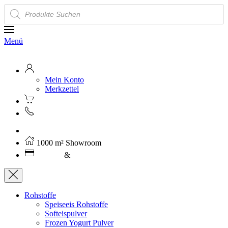
Products
search
Menü
Mein Konto
Merkzettel
Kostenloser Versand ab 250€ (AT)
1000 m² Showroom
Leasing
&
Miete
Rohstoffe
Speiseeis Rohstoffe
Softeispulver
Frozen Yogurt Pulver