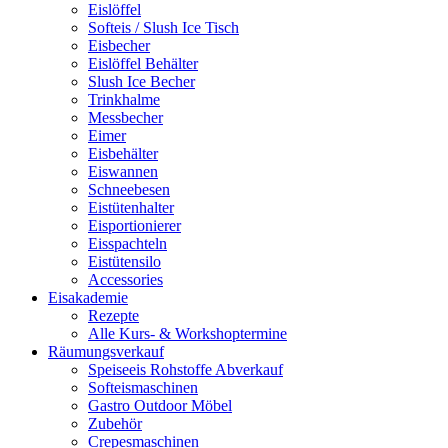
Eislöffel
Softeis / Slush Ice Tisch
Eisbecher
Eislöffel Behälter
Slush Ice Becher
Trinkhalme
Messbecher
Eimer
Eisbehälter
Eiswannen
Schneebesen
Eistütenhalter
Eisportionierer
Eisspachteln
Eistütensilo
Accessories
Eisakademie
Rezepte
Alle Kurs- & Workshoptermine
Räumungsverkauf
Speiseeis Rohstoffe Abverkauf
Softeismaschinen
Gastro Outdoor Möbel
Zubehör
Crepesmaschinen