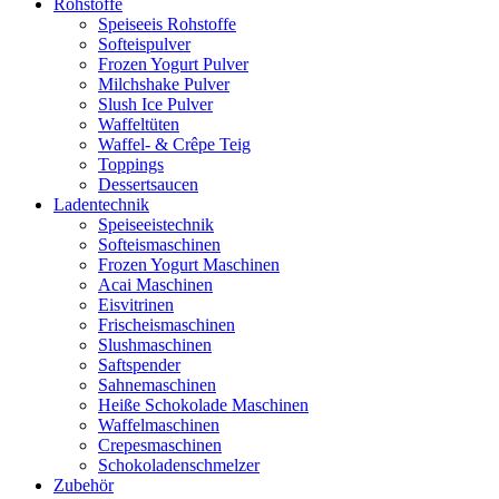
Rohstoffe
Speiseeis Rohstoffe
Softeispulver
Frozen Yogurt Pulver
Milchshake Pulver
Slush Ice Pulver
Waffeltüten
Waffel- & Crêpe Teig
Toppings
Dessertsaucen
Ladentechnik
Speiseeistechnik
Softeismaschinen
Frozen Yogurt Maschinen
Acai Maschinen
Eisvitrinen
Frischeismaschinen
Slushmaschinen
Saftspender
Sahnemaschinen
Heiße Schokolade Maschinen
Waffelmaschinen
Crepesmaschinen
Schokoladenschmelzer
Zubehör