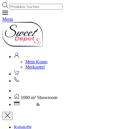
Products
search
Menü
Mein Konto
Merkzettel
Kostenloser Versand ab 250€ (AT)
1000 m² Showroom
Leasing
&
Miete
Rohstoffe