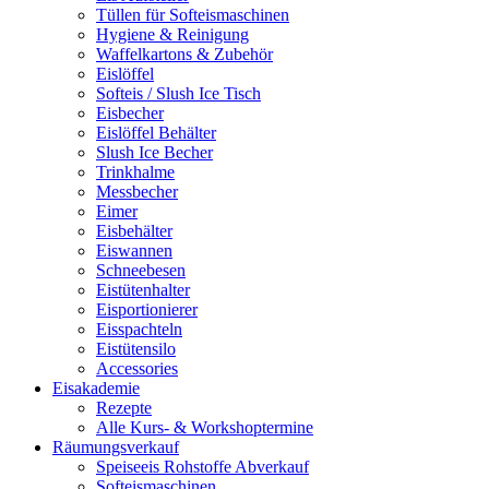
Tüllen für Softeismaschinen
Hygiene & Reinigung
Waffelkartons & Zubehör
Eislöffel
Softeis / Slush Ice Tisch
Eisbecher
Eislöffel Behälter
Slush Ice Becher
Trinkhalme
Messbecher
Eimer
Eisbehälter
Eiswannen
Schneebesen
Eistütenhalter
Eisportionierer
Eisspachteln
Eistütensilo
Accessories
Eisakademie
Rezepte
Alle Kurs- & Workshoptermine
Räumungsverkauf
Speiseeis Rohstoffe Abverkauf
Softeismaschinen