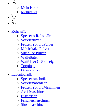
Mein Konto
Merkzettel
Rohstoffe
Speiseeis Rohstoffe
Softeispulver
Frozen Yogurt Pulver
Milchshake Pulver
Slush Ice Pulver
Waffeltüten
Waffel- & Crêpe Teig
Toppings
Dessertsaucen
Ladentechnik
Speiseeistechnik
Softeismaschinen
Frozen Yogurt Maschinen
Acai Maschinen
Eisvitrinen
Frischeismaschinen
Slushmaschinen