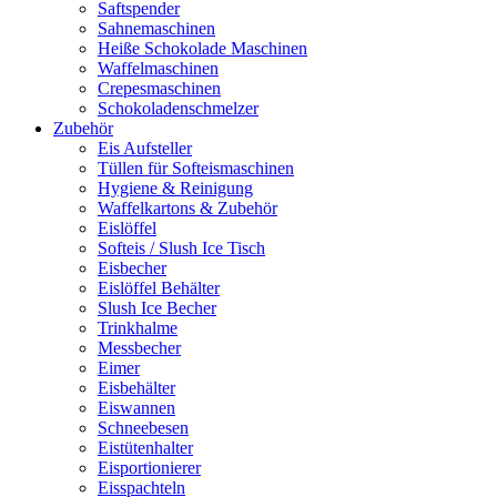
Saftspender
Sahnemaschinen
Heiße Schokolade Maschinen
Waffelmaschinen
Crepesmaschinen
Schokoladenschmelzer
Zubehör
Eis Aufsteller
Tüllen für Softeismaschinen
Hygiene & Reinigung
Waffelkartons & Zubehör
Eislöffel
Softeis / Slush Ice Tisch
Eisbecher
Eislöffel Behälter
Slush Ice Becher
Trinkhalme
Messbecher
Eimer
Eisbehälter
Eiswannen
Schneebesen
Eistütenhalter
Eisportionierer
Eisspachteln