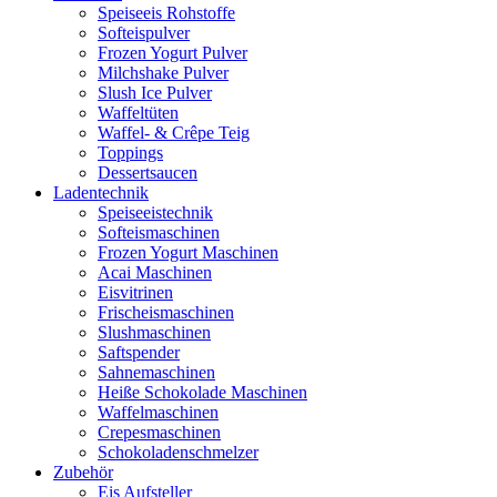
Speiseeis Rohstoffe
Softeispulver
Frozen Yogurt Pulver
Milchshake Pulver
Slush Ice Pulver
Waffeltüten
Waffel- & Crêpe Teig
Toppings
Dessertsaucen
Ladentechnik
Speiseeistechnik
Softeismaschinen
Frozen Yogurt Maschinen
Acai Maschinen
Eisvitrinen
Frischeismaschinen
Slushmaschinen
Saftspender
Sahnemaschinen
Heiße Schokolade Maschinen
Waffelmaschinen
Crepesmaschinen
Schokoladenschmelzer
Zubehör
Eis Aufsteller