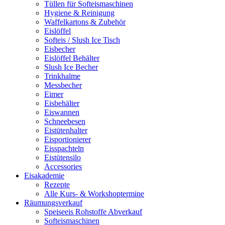
Tüllen für Softeismaschinen
Hygiene & Reinigung
Waffelkartons & Zubehör
Eislöffel
Softeis / Slush Ice Tisch
Eisbecher
Eislöffel Behälter
Slush Ice Becher
Trinkhalme
Messbecher
Eimer
Eisbehälter
Eiswannen
Schneebesen
Eistütenhalter
Eisportionierer
Eisspachteln
Eistütensilo
Accessories
Eisakademie
Rezepte
Alle Kurs- & Workshoptermine
Räumungsverkauf
Speiseeis Rohstoffe Abverkauf
Softeismaschinen