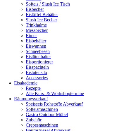
Softeis / Slush Ice Tisch
Eisbecher
Eislöffel Behälter
Slush Ice Becher
Trinkhalme
Messbecher
Eimer
Eisbehälter
Eiswannen
Schneebesen
Eistütenhalter
Eisportionierer
Eisspachteln
Eistütensilo
Accessories
Eisakademie
Rezepte
Alle Kurs- & Workshoptermine
Räumungsverkauf
Speiseeis Rohstoffe Abverkauf
Softeismaschinen
Gastro Outdoor Möbel
Zubehör
Crepesmaschinen
Baumstriezel Abverkauf