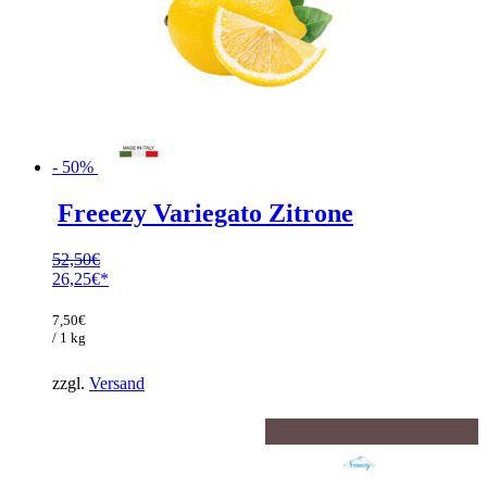
- 50%
Freeezy Variegato Zitrone
52,50
€
Ursprünglicher
26,25
€
Preis
Aktueller
war:
Preis
7,50
€
52,50€
ist:
/ 1 kg
26,25€.
zzgl.
Versand