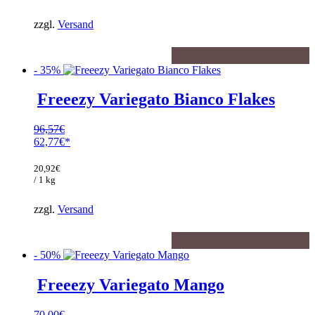
43,55€.
zzgl.
Versand
- 35%
Freeezy Variegato Bianco Flakes
96,57
€
Ursprünglicher
62,77
€
Preis
Aktueller
war:
Preis
20,92
€
96,57€
ist:
/ 1 kg
62,77€.
zzgl.
Versand
- 50%
Freeezy Variegato Mango
70,00
€