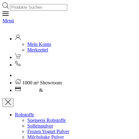
Products
search
Menü
Mein Konto
Merkzettel
Kostenloser Versand ab 250€ (AT)
1000 m² Showroom
Leasing
&
Miete
Rohstoffe
Speiseeis Rohstoffe
Softeispulver
Frozen Yogurt Pulver
Milchshake Pulver