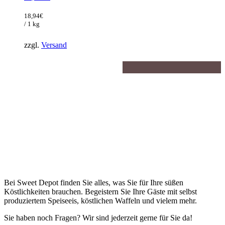
Preis
Aktueller
war:
Preis
18,94
€
102,00€
ist:
/ 1 kg
66,30€.
zzgl.
Versand
Bei Sweet Depot finden Sie alles, was Sie für Ihre süßen
Köstlichkeiten brauchen. Begeistern Sie Ihre Gäste mit selbst
produziertem Speiseeis, köstlichen Waffeln und vielem mehr.
Sie haben noch Fragen? Wir sind jederzeit gerne für Sie da!