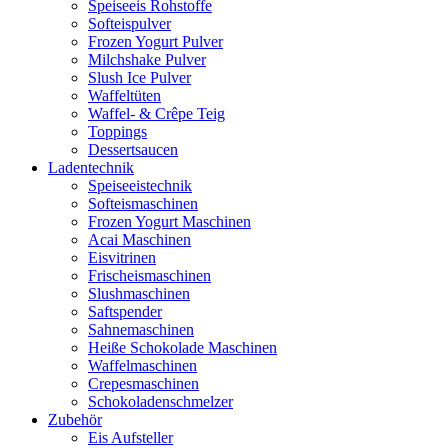
Speiseeis Rohstoffe
Softeispulver
Frozen Yogurt Pulver
Milchshake Pulver
Slush Ice Pulver
Waffeltüten
Waffel- & Crêpe Teig
Toppings
Dessertsaucen
Ladentechnik
Speiseeistechnik
Softeismaschinen
Frozen Yogurt Maschinen
Acai Maschinen
Eisvitrinen
Frischeismaschinen
Slushmaschinen
Saftspender
Sahnemaschinen
Heiße Schokolade Maschinen
Waffelmaschinen
Crepesmaschinen
Schokoladenschmelzer
Zubehör
Eis Aufsteller