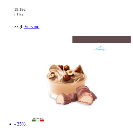
Preis
Aktueller
war:
Preis
19,18
€
147,50€
ist:
/ 1 kg
95,88€.
zzgl.
Versand
- 35%