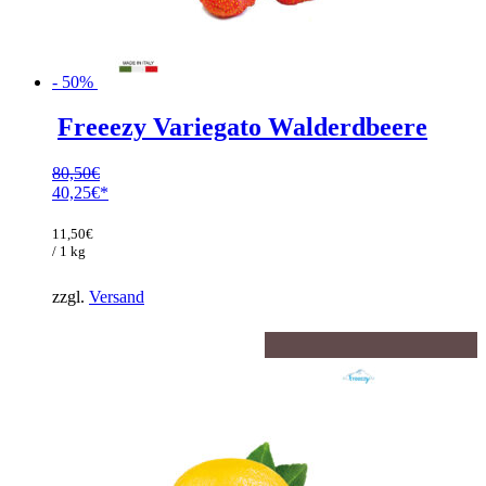
- 50%
Freeezy Variegato Walderdbeere
80,50
€
Ursprünglicher
40,25
€
Preis
Aktueller
war:
Preis
11,50
€
80,50€
ist:
/ 1 kg
40,25€.
zzgl.
Versand