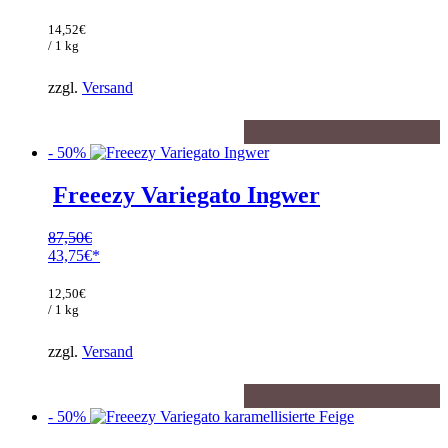
Preis
Aktueller
war:
Preis
14,52
€
67,00€
ist:
/ 1 kg
43,55€.
zzgl.
Versand
- 50%
Freeezy Variegato Ingwer
87,50
€
Ursprünglicher
43,75
€
Preis
Aktueller
war:
Preis
12,50
€
87,50€
ist:
/ 1 kg
43,75€.
zzgl.
Versand
- 50%