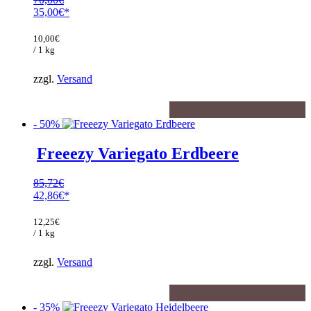
Ursprünglicher
35,00
€
Preis
Aktueller
war:
Preis
10,00
€
70,00€
ist:
/ 1 kg
35,00€.
zzgl.
Versand
- 50%
Freeezy Variegato Erdbeere
85,72
€
Ursprünglicher
42,86
€
Preis
Aktueller
war:
Preis
12,25
€
85,72€
ist:
/ 1 kg
42,86€.
zzgl.
Versand
- 35%