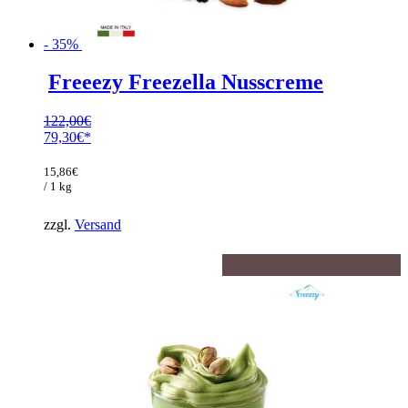
- 35%
Freeezy Freezella Nusscreme
122,00
€
Ursprünglicher
79,30
€
Preis
Aktueller
war:
Preis
15,86
€
122,00€
ist:
/ 1 kg
79,30€.
zzgl.
Versand