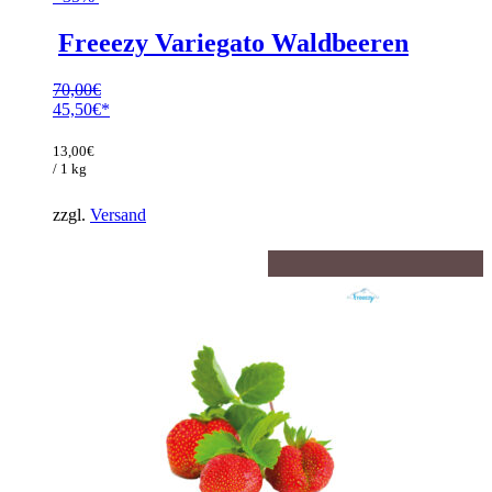
Freeezy Variegato Waldbeeren
70,00
€
Ursprünglicher
45,50
€
Preis
Aktueller
war:
Preis
13,00
€
70,00€
ist:
/ 1 kg
45,50€.
zzgl.
Versand