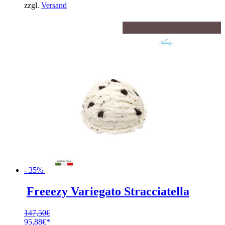
zzgl.
Versand
- 35%
Freeezy Variegato Stracciatella
147,50
€
Ursprünglicher
95,88
€