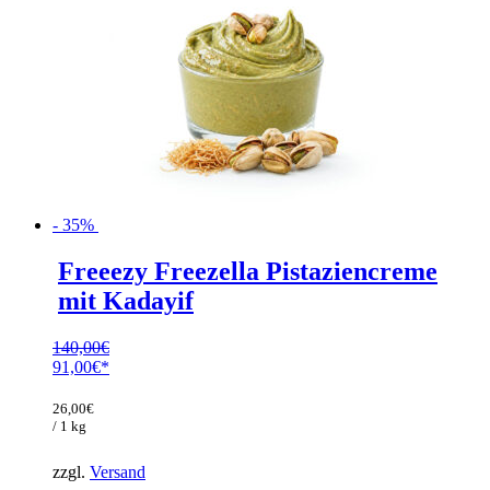
- 35%
Freeezy Freezella Pistaziencreme
mit Kadayif
140,00
€
Ursprünglicher
91,00
€
Preis
Aktueller
war:
Preis
26,00
€
140,00€
ist:
/ 1 kg
91,00€.
zzgl.
Versand