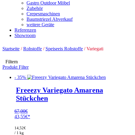
Gastro Outdoor Möbel
Zubehör
Crepesmaschinen
Baumstriezel Abverkauf
weitere Geräte
Referenzen
Showroom
Startseite
/
Rohstoffe
/
Speiseeis Rohstoffe
/ Variegati
Filtern
Produkt Filter
- 35%
Freeezy Variegato Amarena
Stückchen
67,00
€
Ursprünglicher
43,55
€
Preis
Aktueller
war:
Preis
14,52
€
67,00€
ist:
/ 1 kg