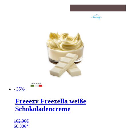
- 35%
Freeezy Freezella weiße
Schokoladencreme
102,00
€
Ursprünglicher
66,30
€