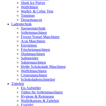
Slush Ice Pulver
Waffeltüten
Waffel- & Crêpe Teig
Toppings
Dessertsaucen
Ladentechnik
Speiseeistechnik
Softeismaschinen
Frozen Yogurt Maschinen
Acai Maschinen
Eisvitrinen
Frischeismaschinen
Slushmaschinen
Saftspender
Sahnemaschinen
Heiße Schokolade Maschinen
Waffelmaschinen
Crepesmaschinen
Schokoladenschmelzer
Zubehör
Eis Aufsteller
Tüllen für Softeismaschinen
Hygiene & Reinigung
Waffelkartons & Zubehör
Eislöffel