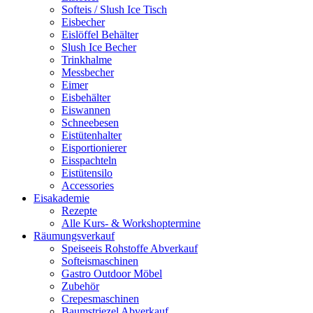
Softeis / Slush Ice Tisch
Eisbecher
Eislöffel Behälter
Slush Ice Becher
Trinkhalme
Messbecher
Eimer
Eisbehälter
Eiswannen
Schneebesen
Eistütenhalter
Eisportionierer
Eisspachteln
Eistütensilo
Accessories
Eisakademie
Rezepte
Alle Kurs- & Workshoptermine
Räumungsverkauf
Speiseeis Rohstoffe Abverkauf
Softeismaschinen
Gastro Outdoor Möbel
Zubehör
Crepesmaschinen
Baumstriezel Abverkauf