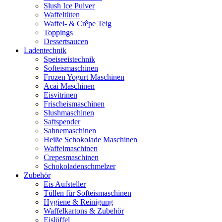
Slush Ice Pulver
Waffeltüten
Waffel- & Crêpe Teig
Toppings
Dessertsaucen
Ladentechnik
Speiseeistechnik
Softeismaschinen
Frozen Yogurt Maschinen
Acai Maschinen
Eisvitrinen
Frischeismaschinen
Slushmaschinen
Saftspender
Sahnemaschinen
Heiße Schokolade Maschinen
Waffelmaschinen
Crepesmaschinen
Schokoladenschmelzer
Zubehör
Eis Aufsteller
Tüllen für Softeismaschinen
Hygiene & Reinigung
Waffelkartons & Zubehör
Eislöffel