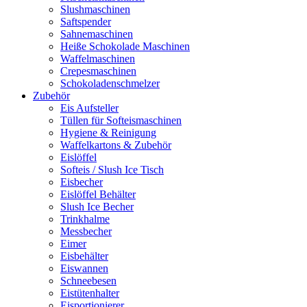
Slushmaschinen
Saftspender
Sahnemaschinen
Heiße Schokolade Maschinen
Waffelmaschinen
Crepesmaschinen
Schokoladenschmelzer
Zubehör
Eis Aufsteller
Tüllen für Softeismaschinen
Hygiene & Reinigung
Waffelkartons & Zubehör
Eislöffel
Softeis / Slush Ice Tisch
Eisbecher
Eislöffel Behälter
Slush Ice Becher
Trinkhalme
Messbecher
Eimer
Eisbehälter
Eiswannen
Schneebesen
Eistütenhalter
Eisportionierer