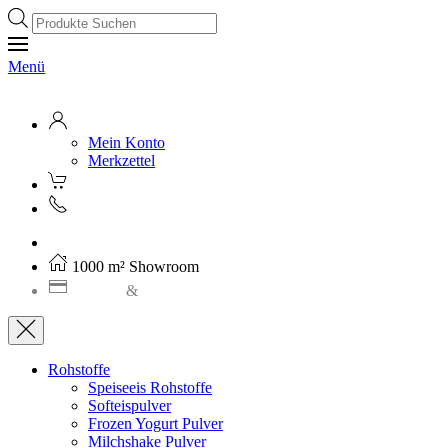
Products
search
Menü
Mein Konto
Merkzettel
Kostenloser Versand ab 250€ (AT)
1000 m² Showroom
Leasing
&
Miete
Rohstoffe
Speiseeis Rohstoffe
Softeispulver
Frozen Yogurt Pulver
Milchshake Pulver