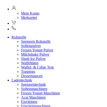
Mein Konto
Merkzettel
Rohstoffe
Speiseeis Rohstoffe
Softeispulver
Frozen Yogurt Pulver
Milchshake Pulver
Slush Ice Pulver
Waffeltüten
Waffel- & Crêpe Teig
Toppings
Dessertsaucen
Ladentechnik
Speiseeistechnik
Softeismaschinen
Frozen Yogurt Maschinen
Acai Maschinen
Eisvitrinen
Frischeismaschinen