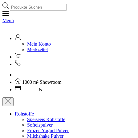
Products
search
Menü
Mein Konto
Merkzettel
Kostenloser Versand ab 250€ (AT)
1000 m² Showroom
Leasing
&
Miete
Rohstoffe
Speiseeis Rohstoffe
Softeispulver
Frozen Yogurt Pulver
Milchshake Pulver