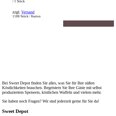
151,51€
ist:
/ 1 Stück
128,78€.
zzgl.
Versand
1188 Stück / Karton
Bei Sweet Depot finden Sie alles, was Sie für Ihre süßen
Köstlichkeiten brauchen. Begeistern Sie Ihre Gäste mit selbst
produziertem Speiseeis, köstlichen Waffeln und vielem mehr.
Sie haben noch Fragen? Wir sind jederzeit gerne für Sie da!
Sweet Depot