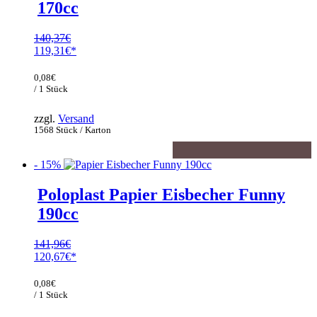
170cc
140,37
€
Ursprünglicher
119,31
€
Preis
Aktueller
war:
Preis
0,08
€
140,37€
ist:
/ 1 Stück
119,31€.
zzgl.
Versand
1568 Stück / Karton
- 15%
Poloplast Papier Eisbecher Funny
190cc
141,96
€
Ursprünglicher
120,67
€
Preis
Aktueller
war:
Preis
0,08
€
141,96€
ist:
/ 1 Stück
120,67€.