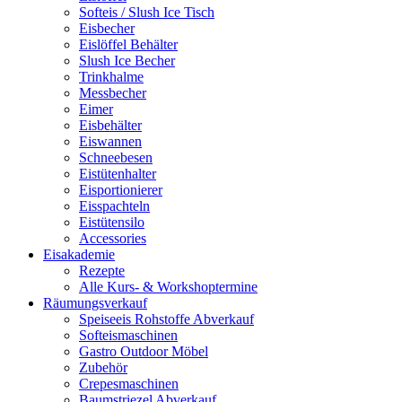
Softeis / Slush Ice Tisch
Eisbecher
Eislöffel Behälter
Slush Ice Becher
Trinkhalme
Messbecher
Eimer
Eisbehälter
Eiswannen
Schneebesen
Eistütenhalter
Eisportionierer
Eisspachteln
Eistütensilo
Accessories
Eisakademie
Rezepte
Alle Kurs- & Workshoptermine
Räumungsverkauf
Speiseeis Rohstoffe Abverkauf
Softeismaschinen
Gastro Outdoor Möbel
Zubehör
Crepesmaschinen
Baumstriezel Abverkauf