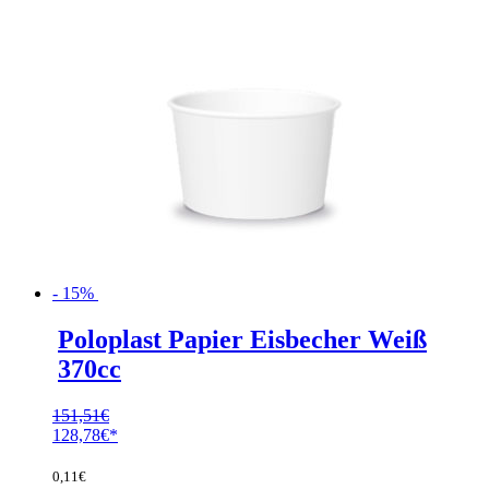
- 15%
Poloplast Papier Eisbecher Weiß
370cc
151,51
€
Ursprünglicher
128,78
€
Preis
Aktueller
war:
Preis
0,11
€