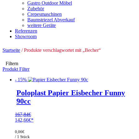
Gastro Outdoor Möbel
Zubehör
Crepesmaschinen
Baumstriezel Abverkauf
weitere Geräte
Referenzen
Showroom
Startseite
/ Produkte verschlagwortet mit „Becher“
Filtern
Produkt Filter
- 15%
Poloplast Papier Eisbecher Funny
90cc
167,84
€
Ursprünglicher
142,66
€
Preis
Aktueller
war:
Preis
0,06
€
167,84€
ist:
/ 1 Stück