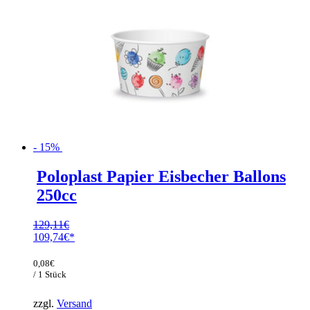
- 15%
Poloplast Papier Eisbecher Ballons
250cc
129,11
€
Ursprünglicher
109,74
€
Preis
Aktueller
war:
Preis
0,08
€
129,11€
ist:
/ 1 Stück
109,74€.
zzgl.
Versand