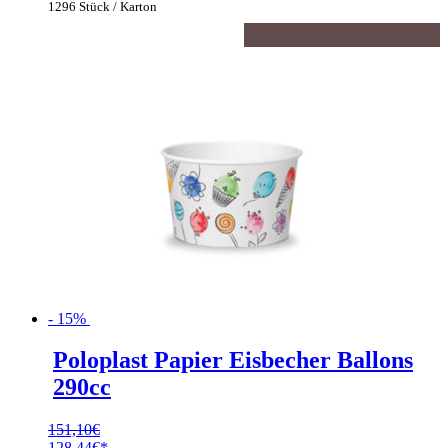
1296 Stück / Karton
- 15%
Poloplast Papier Eisbecher Ballons
290cc
151,10
€
Ursprünglicher
128,44
€