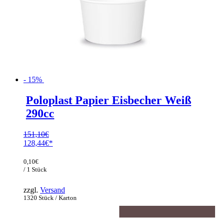
- 15%
Poloplast Papier Eisbecher Weiß
290cc
151,10
€
Ursprünglicher
128,44
€
Preis
Aktueller
war:
Preis
0,10
€
151,10€
ist:
/ 1 Stück
128,44€.
zzgl.
Versand
1320 Stück / Karton