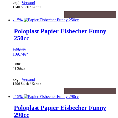
zzgl.
Versand
1540 Stück / Karton
- 15%
Poloplast Papier Eisbecher Funny
250cc
129,11
€
Ursprünglicher
109,74
€
Preis
Aktueller
war:
Preis
0,08
€
129,11€
ist:
/ 1 Stück
109,74€.
zzgl.
Versand
1296 Stück / Karton
- 15%
Poloplast Papier Eisbecher Funny
290cc