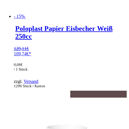
- 15%
Poloplast Papier Eisbecher Weiß
250cc
129,11
€
Ursprünglicher
109,74
€
Preis
Aktueller
war:
Preis
0,08
€
129,11€
ist:
/ 1 Stück
109,74€.
zzgl.
Versand
1296 Stück / Karton