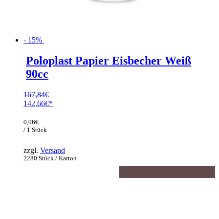
- 15%
Poloplast Papier Eisbecher Weiß
90cc
167,84
€
Ursprünglicher
142,66
€
Preis
Aktueller
war:
Preis
0,06
€
167,84€
ist:
/ 1 Stück
142,66€.
zzgl.
Versand
2280 Stück / Karton