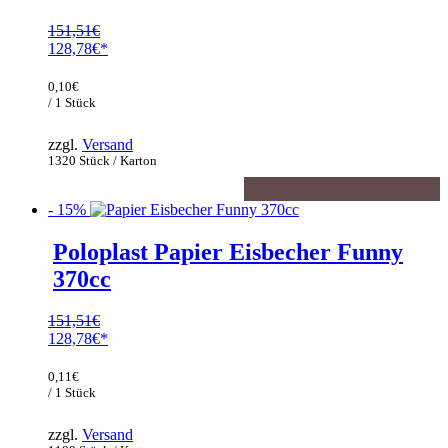
151,51
€
Ursprünglicher
128,78
€
Preis
Aktueller
war:
Preis
0,10
€
151,51€
ist:
/ 1 Stück
128,78€.
zzgl.
Versand
1320 Stück / Karton
- 15%
Poloplast Papier Eisbecher Funny
370cc
151,51
€
Ursprünglicher
128,78
€
Preis
Aktueller
war:
Preis
0,11
€
151,51€
ist:
/ 1 Stück
128,78€.
zzgl.
Versand