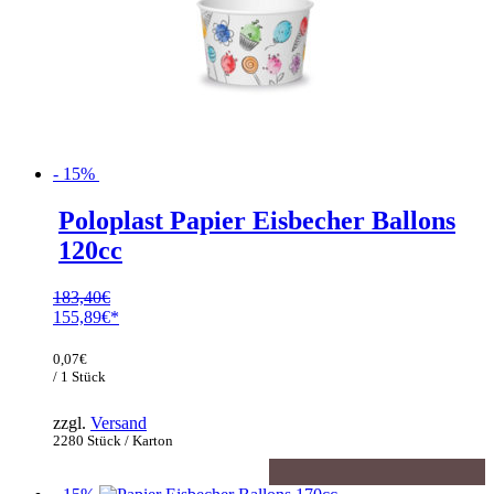
- 15%
Poloplast Papier Eisbecher Ballons
120cc
183,40
€
Ursprünglicher
155,89
€
Preis
Aktueller
war:
Preis
0,07
€
183,40€
ist:
/ 1 Stück
155,89€.
zzgl.
Versand
2280 Stück / Karton