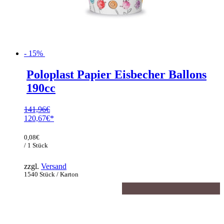
- 15%
Poloplast Papier Eisbecher Ballons
190cc
141,96
€
Ursprünglicher
120,67
€
Preis
Aktueller
war:
Preis
0,08
€
141,96€
ist:
/ 1 Stück
120,67€.
zzgl.
Versand
1540 Stück / Karton