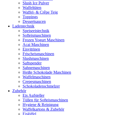
Slush Ice Pulver
Waffeltüten
Waffel- & Crêpe Teig
Toppings
Dessertsaucen
Ladentechnik
Speiseeistechnik
Softeismaschinen
Frozen Yogurt Maschinen
Acai Maschinen
Eisvitrinen
Frischeismaschinen
Slushmaschinen
Saftspender
Sahnemaschinen
Heiße Schokolade Maschinen
Waffelmaschinen
Crepesmaschinen
Schokoladenschmelzer
Zubehör
Eis Aufsteller
Tüllen für Softeismaschinen
Hygiene & Reinigung
Waffelkartons & Zubehör
Eislöffel