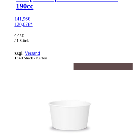
190cc
141,96
€
Ursprünglicher
120,67
€
Preis
Aktueller
war:
Preis
0,08
€
141,96€
ist:
/ 1 Stück
120,67€.
zzgl.
Versand
1540 Stück / Karton