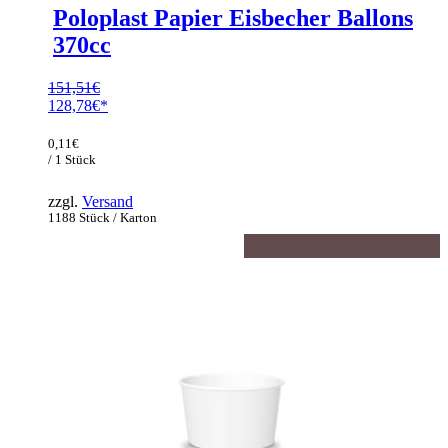
Poloplast Papier Eisbecher Ballons
370cc
151,51
€
Ursprünglicher
128,78
€
Preis
Aktueller
war:
Preis
0,11
€
151,51€
ist:
/ 1 Stück
128,78€.
zzgl.
Versand
1188 Stück / Karton