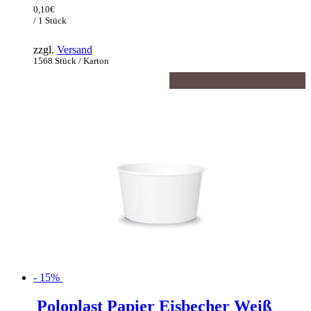
war:
Preis
0,10
€
183,40€
ist:
/ 1 Stück
155,89€.
zzgl.
Versand
1568 Stück / Karton
- 15%
Poloplast Papier Eisbecher Weiß