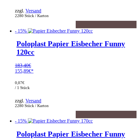
142,66€.
zzgl.
Versand
2280 Stück / Karton
- 15%
Poloplast Papier Eisbecher Funny
120cc
183,40
€
Ursprünglicher
155,89
€
Preis
Aktueller
war:
Preis
0,07
€
183,40€
ist:
/ 1 Stück
155,89€.
zzgl.
Versand
2280 Stück / Karton
- 15%
Poloplast Papier Eisbecher Funny