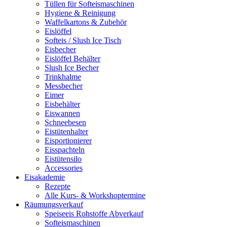
Tüllen für Softeismaschinen
Hygiene & Reinigung
Waffelkartons & Zubehör
Eislöffel
Softeis / Slush Ice Tisch
Eisbecher
Eislöffel Behälter
Slush Ice Becher
Trinkhalme
Messbecher
Eimer
Eisbehälter
Eiswannen
Schneebesen
Eistütenhalter
Eisportionierer
Eisspachteln
Eistütensilo
Accessories
Eisakademie
Rezepte
Alle Kurs- & Workshoptermine
Räumungsverkauf
Speiseeis Rohstoffe Abverkauf
Softeismaschinen