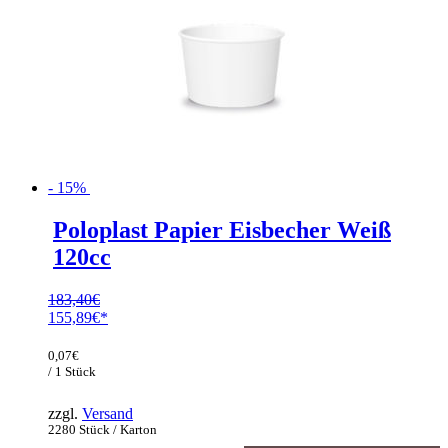
- 15%
Poloplast Papier Eisbecher Weiß
120cc
183,40
€
Ursprünglicher
155,89
€
Preis
Aktueller
war:
Preis
0,07
€
183,40€
ist:
/ 1 Stück
155,89€.
zzgl.
Versand
2280 Stück / Karton