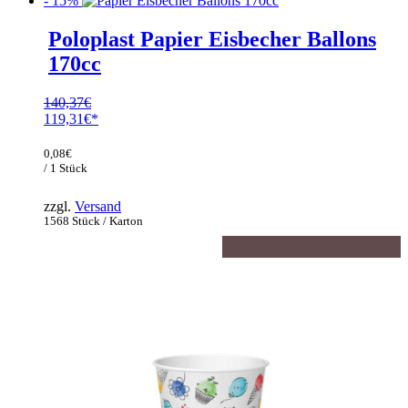
- 15%
Poloplast Papier Eisbecher Ballons
170cc
140,37
€
Ursprünglicher
119,31
€
Preis
Aktueller
war:
Preis
0,08
€
140,37€
ist:
/ 1 Stück
119,31€.
zzgl.
Versand
1568 Stück / Karton