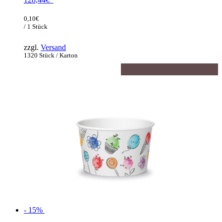
Preis
Aktueller
war:
Preis
0,10
€
151,10€
ist:
/ 1 Stück
128,44€.
zzgl.
Versand
1320 Stück / Karton
- 15%