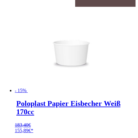
- 15%
Poloplast Papier Eisbecher Weiß
170cc
183,40
€
Ursprünglicher
155,89
€
Preis
Aktueller