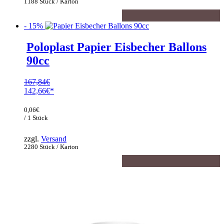
1188 Stück / Karton
- 15%
Poloplast Papier Eisbecher Ballons
90cc
167,84
€
Ursprünglicher
142,66
€
Preis
Aktueller
war:
Preis
0,06
€
167,84€
ist:
/ 1 Stück
142,66€.
zzgl.
Versand
2280 Stück / Karton