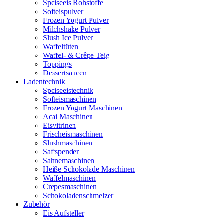
Speiseeis Rohstoffe
Softeispulver
Frozen Yogurt Pulver
Milchshake Pulver
Slush Ice Pulver
Waffeltüten
Waffel- & Crêpe Teig
Toppings
Dessertsaucen
Ladentechnik
Speiseeistechnik
Softeismaschinen
Frozen Yogurt Maschinen
Acai Maschinen
Eisvitrinen
Frischeismaschinen
Slushmaschinen
Saftspender
Sahnemaschinen
Heiße Schokolade Maschinen
Waffelmaschinen
Crepesmaschinen
Schokoladenschmelzer
Zubehör
Eis Aufsteller