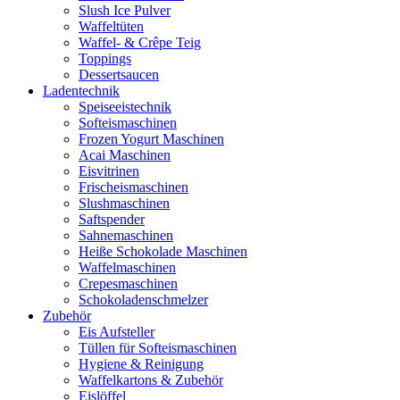
Slush Ice Pulver
Waffeltüten
Waffel- & Crêpe Teig
Toppings
Dessertsaucen
Ladentechnik
Speiseeistechnik
Softeismaschinen
Frozen Yogurt Maschinen
Acai Maschinen
Eisvitrinen
Frischeismaschinen
Slushmaschinen
Saftspender
Sahnemaschinen
Heiße Schokolade Maschinen
Waffelmaschinen
Crepesmaschinen
Schokoladenschmelzer
Zubehör
Eis Aufsteller
Tüllen für Softeismaschinen
Hygiene & Reinigung
Waffelkartons & Zubehör
Eislöffel