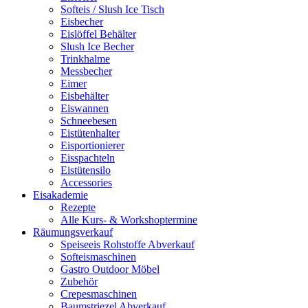
Softeis / Slush Ice Tisch
Eisbecher
Eislöffel Behälter
Slush Ice Becher
Trinkhalme
Messbecher
Eimer
Eisbehälter
Eiswannen
Schneebesen
Eistütenhalter
Eisportionierer
Eisspachteln
Eistütensilo
Accessories
Eisakademie
Rezepte
Alle Kurs- & Workshoptermine
Räumungsverkauf
Speiseeis Rohstoffe Abverkauf
Softeismaschinen
Gastro Outdoor Möbel
Zubehör
Crepesmaschinen
Baumstriezel Abverkauf