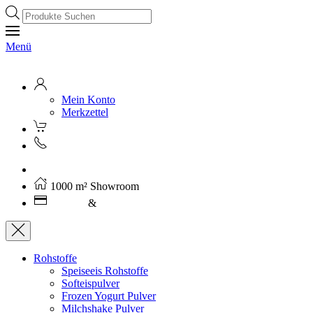
Products
search
Menü
Mein Konto
Merkzettel
Kostenloser Versand ab 250€ (AT)
1000 m² Showroom
Leasing
&
Miete
Rohstoffe
Speiseeis Rohstoffe
Softeispulver
Frozen Yogurt Pulver
Milchshake Pulver