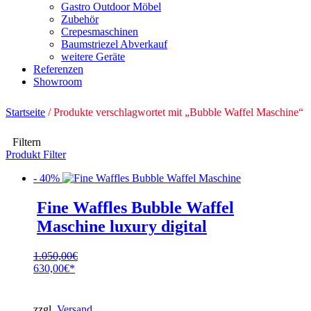
Gastro Outdoor Möbel
Zubehör
Crepesmaschinen
Baumstriezel Abverkauf
weitere Geräte
Referenzen
Showroom
Startseite
/ Produkte verschlagwortet mit „Bubble Waffel Maschine“
Filtern
Produkt Filter
- 40%
Fine Waffles Bubble Waffel
Maschine luxury digital
1.050,00
€
Ursprünglicher
630,00
€
Preis
Aktueller
war:
Preis
1.050,00€
ist:
zzgl.
Versand