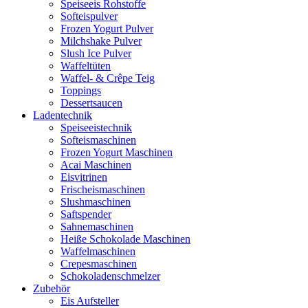
Speiseeis Rohstoffe
Softeispulver
Frozen Yogurt Pulver
Milchshake Pulver
Slush Ice Pulver
Waffeltüten
Waffel- & Crêpe Teig
Toppings
Dessertsaucen
Ladentechnik
Speiseeistechnik
Softeismaschinen
Frozen Yogurt Maschinen
Acai Maschinen
Eisvitrinen
Frischeismaschinen
Slushmaschinen
Saftspender
Sahnemaschinen
Heiße Schokolade Maschinen
Waffelmaschinen
Crepesmaschinen
Schokoladenschmelzer
Zubehör
Eis Aufsteller