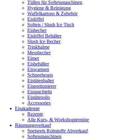
Tüllen für Softeismaschinen
Hygiene & Reinigung
Waffelkartons & Zubehör
Eislöffel
Softeis / Slush Ice Tisch
Eisbecher
Eislöffel Behälter
Slush Ice Becher
Trinkhalme
Messbecher
Eimer
Eisbehälter
Eiswannen
Schneebesen
Eistütenhalter
Eisportionierer
Eisspachteln
Eistütensilo
Accessories
Eisakademie
Rezepte
Alle Kurs- & Workshoptermine
Räumungsverkauf
Speiseeis Rohstoffe Abverkauf
Softeismaschinen