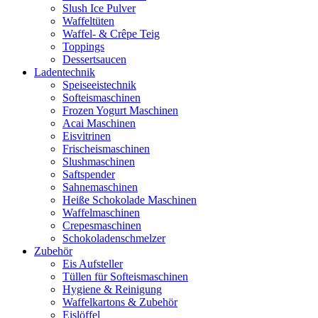
Slush Ice Pulver
Waffeltüten
Waffel- & Crêpe Teig
Toppings
Dessertsaucen
Ladentechnik
Speiseeistechnik
Softeismaschinen
Frozen Yogurt Maschinen
Acai Maschinen
Eisvitrinen
Frischeismaschinen
Slushmaschinen
Saftspender
Sahnemaschinen
Heiße Schokolade Maschinen
Waffelmaschinen
Crepesmaschinen
Schokoladenschmelzer
Zubehör
Eis Aufsteller
Tüllen für Softeismaschinen
Hygiene & Reinigung
Waffelkartons & Zubehör
Eislöffel