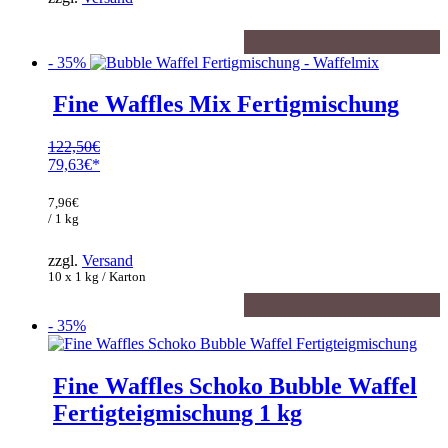
630,00€.
- 35%
Fine Waffles Mix Fertigmischung
122,50
€
Ursprünglicher
79,63
€
Preis
Aktueller
war:
Preis
7,96
€
122,50€
ist:
/ 1 kg
79,63€.
zzgl.
Versand
10 x 1 kg / Karton
- 35%
Fine Waffles Schoko Bubble Waffel
Fertigteigmischung 1 kg