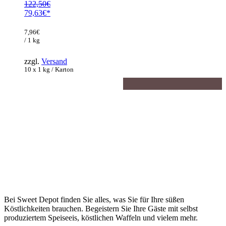
122,50
€
Ursprünglicher
79,63
€
Preis
Aktueller
war:
Preis
7,96
€
122,50€
ist:
/ 1 kg
79,63€.
zzgl.
Versand
10 x 1 kg / Karton
Bei Sweet Depot finden Sie alles, was Sie für Ihre süßen
Köstlichkeiten brauchen. Begeistern Sie Ihre Gäste mit selbst
produziertem Speiseeis, köstlichen Waffeln und vielem mehr.