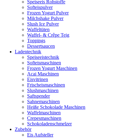
Speiseeis Rohstoffe
Softeispulver
Frozen Yogurt Pulver
Milchshake Pulver
Slush Ice Pulver
Waffeltüten
Waffel- & Crêpe Teig
Toppings
Dessertsaucen
Ladentechnik
Speiseeistechnik
Softeismaschinen
Frozen Yogurt Maschinen
Acai Maschinen
Eisvitrinen
Frischeismaschinen
Slushmaschinen
Saftspender
Sahnemaschinen
Heiße Schokolade Maschinen
Waffelmaschinen
Crepesmaschinen
Schokoladenschmelzer
Zubehör
Eis Aufsteller