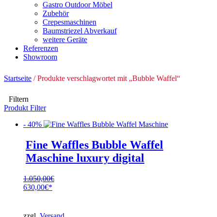
Gastro Outdoor Möbel
Zubehör
Crepesmaschinen
Baumstriezel Abverkauf
weitere Geräte
Referenzen
Showroom
Startseite
/ Produkte verschlagwortet mit „Bubble Waffel“
Filtern
Produkt Filter
- 40%
Fine Waffles Bubble Waffel
Maschine luxury digital
1.050,00
€
Ursprünglicher
630,00
€
Preis
Aktueller
war:
Preis
1.050,00€
ist:
zzgl.
Versand