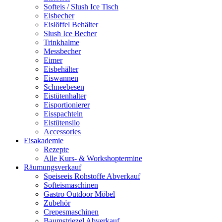
Softeis / Slush Ice Tisch
Eisbecher
Eislöffel Behälter
Slush Ice Becher
Trinkhalme
Messbecher
Eimer
Eisbehälter
Eiswannen
Schneebesen
Eistütenhalter
Eisportionierer
Eisspachteln
Eistütensilo
Accessories
Eisakademie
Rezepte
Alle Kurs- & Workshoptermine
Räumungsverkauf
Speiseeis Rohstoffe Abverkauf
Softeismaschinen
Gastro Outdoor Möbel
Zubehör
Crepesmaschinen
Baumstriezel Abverkauf