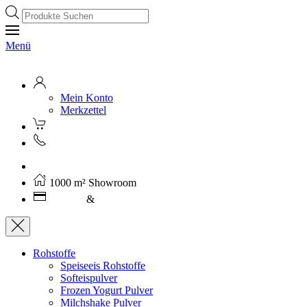
Products
search
Menü
Mein Konto
Merkzettel
Kostenloser Versand ab 250€ (AT)
1000 m² Showroom
Leasing
&
Miete
Rohstoffe
Speiseeis Rohstoffe
Softeispulver
Frozen Yogurt Pulver
Milchshake Pulver