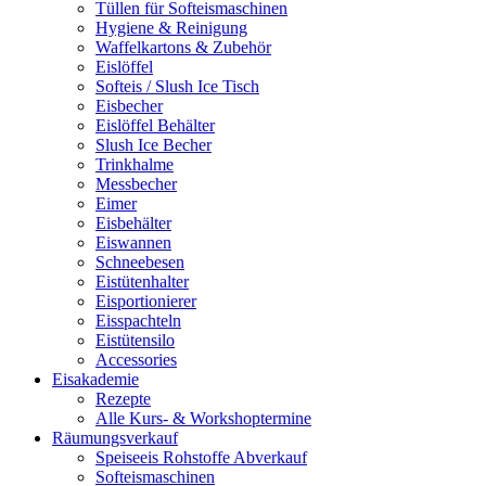
Tüllen für Softeismaschinen
Hygiene & Reinigung
Waffelkartons & Zubehör
Eislöffel
Softeis / Slush Ice Tisch
Eisbecher
Eislöffel Behälter
Slush Ice Becher
Trinkhalme
Messbecher
Eimer
Eisbehälter
Eiswannen
Schneebesen
Eistütenhalter
Eisportionierer
Eisspachteln
Eistütensilo
Accessories
Eisakademie
Rezepte
Alle Kurs- & Workshoptermine
Räumungsverkauf
Speiseeis Rohstoffe Abverkauf
Softeismaschinen