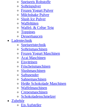
Speiseeis Rohstoffe
Softeispulver
Frozen Yogurt Pulver
Milchshake Pulver
Slush Ice Pulver
Waffeltüten
Waffel- & Crêpe Teig
Toppings
Dessertsaucen
Ladentechnik
Speiseeistechnik
Softeismaschinen
Frozen Yogurt Maschinen
Acai Maschinen
Eisvitrinen
Frischeismaschinen
Slushmaschinen
Saftspender
Sahnemaschinen
Heiße Schokolade Maschinen
Waffelmaschinen
Crepesmaschinen
Schokoladenschmelzer
Zubehör
Eis Aufsteller