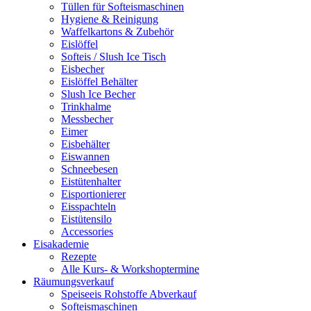
Tüllen für Softeismaschinen
Hygiene & Reinigung
Waffelkartons & Zubehör
Eislöffel
Softeis / Slush Ice Tisch
Eisbecher
Eislöffel Behälter
Slush Ice Becher
Trinkhalme
Messbecher
Eimer
Eisbehälter
Eiswannen
Schneebesen
Eistütenhalter
Eisportionierer
Eisspachteln
Eistütensilo
Accessories
Eisakademie
Rezepte
Alle Kurs- & Workshoptermine
Räumungsverkauf
Speiseeis Rohstoffe Abverkauf
Softeismaschinen