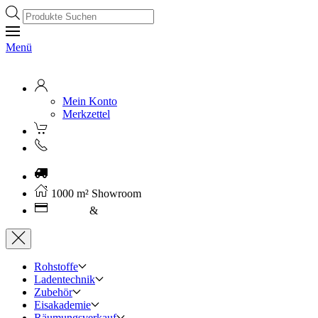
Products
search
Menü
Mein Konto
Merkzettel
Kostenloser Versand ab 250€ (AT)
1000 m² Showroom
Leasing
&
Miete
Rohstoffe
Ladentechnik
Zubehör
Eisakademie
Räumungsverkauf