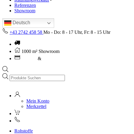
Referenzen
Showroom
Deutsch
+43 2742 458 58
Mo - Do: 8 - 17 Uhr, Fr: 8 - 15 Uhr
Kostenloser Versand ab 250€ (AT)
1000 m² Showroom
Leasing
&
Miete
Products
search
Mein Konto
Merkzettel
Rohstoffe