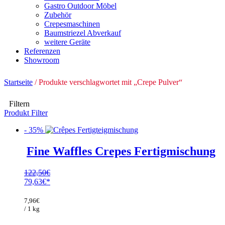
Gastro Outdoor Möbel
Zubehör
Crepesmaschinen
Baumstriezel Abverkauf
weitere Geräte
Referenzen
Showroom
Startseite
/ Produkte verschlagwortet mit „Crepe Pulver“
Filtern
Produkt Filter
- 35%
Fine Waffles Crepes Fertigmischung
122,50
€
Ursprünglicher
79,63
€
Preis
Aktueller
war:
Preis
7,96
€
122,50€
ist:
/ 1 kg
79,63€.