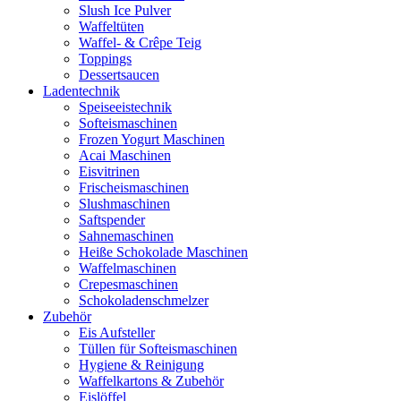
Slush Ice Pulver
Waffeltüten
Waffel- & Crêpe Teig
Toppings
Dessertsaucen
Ladentechnik
Speiseeistechnik
Softeismaschinen
Frozen Yogurt Maschinen
Acai Maschinen
Eisvitrinen
Frischeismaschinen
Slushmaschinen
Saftspender
Sahnemaschinen
Heiße Schokolade Maschinen
Waffelmaschinen
Crepesmaschinen
Schokoladenschmelzer
Zubehör
Eis Aufsteller
Tüllen für Softeismaschinen
Hygiene & Reinigung
Waffelkartons & Zubehör
Eislöffel