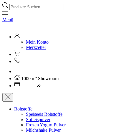
Products
search
Menü
Mein Konto
Merkzettel
Kostenloser Versand ab 250€ (AT)
1000 m² Showroom
Leasing
&
Miete
Rohstoffe
Speiseeis Rohstoffe
Softeispulver
Frozen Yogurt Pulver
Milchshake Pulver