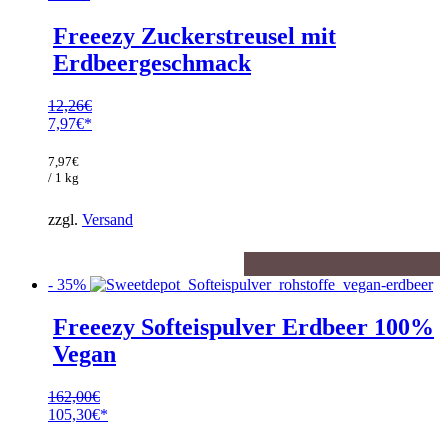
Freeezy Zuckerstreusel mit
Erdbeergeschmack
12,26
€
Ursprünglicher
7,97
€
Preis
Aktueller
war:
Preis
7,97
€
12,26€
ist:
/ 1 kg
7,97€.
zzgl.
Versand
- 35%
Freeezy Softeispulver Erdbeer 100%
Vegan
162,00
€
Ursprünglicher
105,30
€
Preis
Aktueller