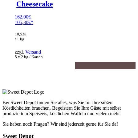
Cheesecake
162,00
€
Ursprünglicher
105,30
€
Preis
Aktueller
war:
Preis
10,53
€
162,00€
ist:
/ 1 kg
105,30€.
zzgl.
Versand
5 x 2 kg / Karton
Bei Sweet Depot finden Sie alles, was Sie für Ihre süßen
Köstlichkeiten brauchen. Begeistern Sie Ihre Gäste mit selbst
produziertem Speiseeis, köstlichen Waffeln und vielem mehr.
Sie haben noch Fragen? Wir sind jederzeit gerne für Sie da!
Sweet Depot