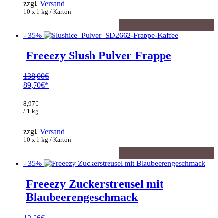
zzgl.
Versand
10 x 1 kg / Karton
- 35%
Freeezy Slush Pulver Frappe
138,00
€
Ursprünglicher
89,70
€
Preis
Aktueller
war:
Preis
8,97
€
138,00€
ist:
/ 1 kg
89,70€.
zzgl.
Versand
10 x 1 kg / Karton
- 35%
Freeezy Zuckerstreusel mit
Blaubeerengeschmack
12,26
€