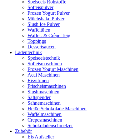
Speiseeis Rohstoffe
Softeispulver
Frozen Yogurt Pulver
Milchshake Pulver
Slush Ice Pulver
Waffeltüten
Waffel- & Crêpe Teig
Toppings
Dessertsaucen
Ladentechnik
Speiseeistechnik
Softeismaschinen
Frozen Yogurt Maschinen
Acai Maschinen
Eisvitrinen
Frischeismaschinen
Slushmaschinen
Saftspender
Sahnemaschinen
Heiße Schokolade Maschinen
Waffelmaschinen
Crepesmaschinen
Schokoladenschmelzer
Zubehör
Eis Aufsteller