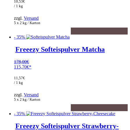
war:
Preis
10,53
€
162,00€
ist:
/ 1 kg
105,30€.
zzgl.
Versand
5 x 2 kg / Karton
- 35%
Freeezy Softeispulver Matcha
178,00
€
Ursprünglicher
115,70
€
Preis
Aktueller
war:
Preis
11,57
€
178,00€
ist:
/ 1 kg
115,70€.
zzgl.
Versand
5 x 2 kg / Karton
- 35%
Freeezy Softeispulver Strawberry-