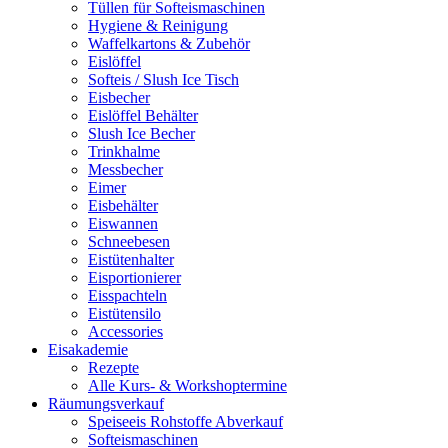
Tüllen für Softeismaschinen
Hygiene & Reinigung
Waffelkartons & Zubehör
Eislöffel
Softeis / Slush Ice Tisch
Eisbecher
Eislöffel Behälter
Slush Ice Becher
Trinkhalme
Messbecher
Eimer
Eisbehälter
Eiswannen
Schneebesen
Eistütenhalter
Eisportionierer
Eisspachteln
Eistütensilo
Accessories
Eisakademie
Rezepte
Alle Kurs- & Workshoptermine
Räumungsverkauf
Speiseeis Rohstoffe Abverkauf
Softeismaschinen