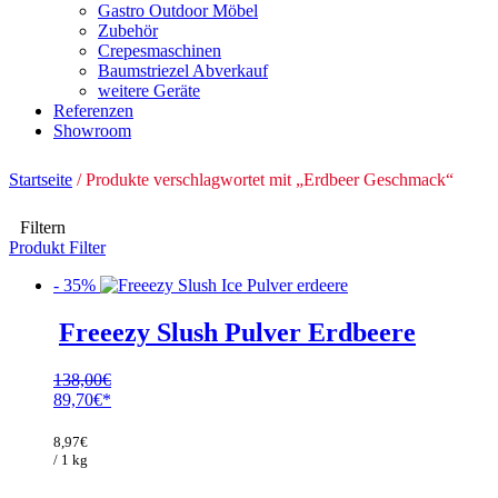
Gastro Outdoor Möbel
Zubehör
Crepesmaschinen
Baumstriezel Abverkauf
weitere Geräte
Referenzen
Showroom
Startseite
/ Produkte verschlagwortet mit „Erdbeer Geschmack“
Filtern
Produkt Filter
- 35%
Freeezy Slush Pulver Erdbeere
138,00
€
Ursprünglicher
89,70
€
Preis
Aktueller
war:
Preis
8,97
€
138,00€
ist:
/ 1 kg
89,70€.