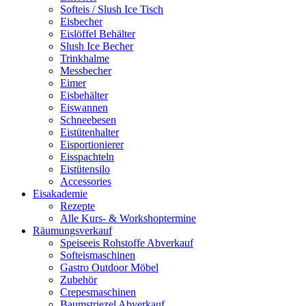
Softeis / Slush Ice Tisch
Eisbecher
Eislöffel Behälter
Slush Ice Becher
Trinkhalme
Messbecher
Eimer
Eisbehälter
Eiswannen
Schneebesen
Eistütenhalter
Eisportionierer
Eisspachteln
Eistütensilo
Accessories
Eisakademie
Rezepte
Alle Kurs- & Workshoptermine
Räumungsverkauf
Speiseeis Rohstoffe Abverkauf
Softeismaschinen
Gastro Outdoor Möbel
Zubehör
Crepesmaschinen
Baumstriezel Abverkauf