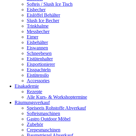
Softeis / Slush Ice Tisch
Eisbecher
Eislöffel Behälter
Slush Ice Becher
Trinkhalme
Messbecher
Eimer
Eisbehälter
Eiswannen
Schneebesen
Eistütenhalter
Eisportionierer
Eisspachteln
Eistütensilo
Accessories
Eisakademie
Rezepte
Alle Kurs- & Workshoptermine
Räumungsverkauf
Speiseeis Rohstoffe Abverkauf
Softeismaschinen
Gastro Outdoor Möbel
Zubehör
Crepesmaschinen
Baumstriezel Abverkauf