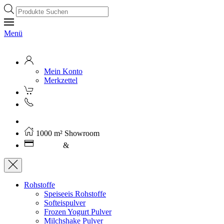
Products
search
Menü
Mein Konto
Merkzettel
Kostenloser Versand ab 250€ (AT)
1000 m² Showroom
Leasing
&
Miete
Rohstoffe
Speiseeis Rohstoffe
Softeispulver
Frozen Yogurt Pulver
Milchshake Pulver