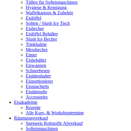
Tüllen für Softeismaschinen
Hygiene & Reinigung
Waffelkartons & Zubehör
Eislöffel
Softeis / Slush Ice Tisch
Eisbecher
Eislöffel Behälter
Slush Ice Becher
Trinkhalme
Messbecher
Eimer
Eisbehälter
Eiswannen
Schneebesen
Eistütenhalter
Eisportionierer
Eisspachteln
Eistütensilo
Accessories
Eisakademie
Rezepte
Alle Kurs- & Workshoptermine
Räumungsverkauf
Speiseeis Rohstoffe Abverkauf
Softeismaschinen