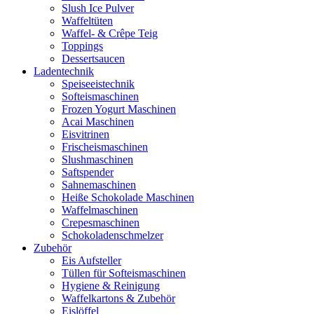
Slush Ice Pulver
Waffeltüten
Waffel- & Crêpe Teig
Toppings
Dessertsaucen
Ladentechnik
Speiseeistechnik
Softeismaschinen
Frozen Yogurt Maschinen
Acai Maschinen
Eisvitrinen
Frischeismaschinen
Slushmaschinen
Saftspender
Sahnemaschinen
Heiße Schokolade Maschinen
Waffelmaschinen
Crepesmaschinen
Schokoladenschmelzer
Zubehör
Eis Aufsteller
Tüllen für Softeismaschinen
Hygiene & Reinigung
Waffelkartons & Zubehör
Eislöffel