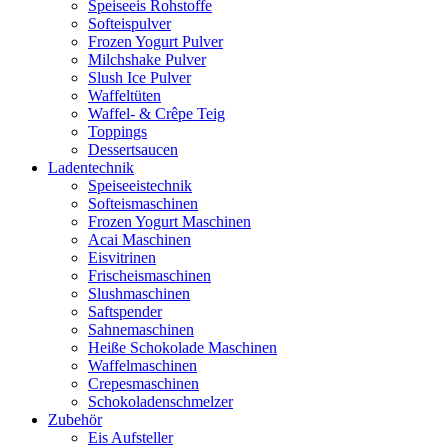
Speiseeis Rohstoffe
Softeispulver
Frozen Yogurt Pulver
Milchshake Pulver
Slush Ice Pulver
Waffeltüten
Waffel- & Crêpe Teig
Toppings
Dessertsaucen
Ladentechnik
Speiseeistechnik
Softeismaschinen
Frozen Yogurt Maschinen
Acai Maschinen
Eisvitrinen
Frischeismaschinen
Slushmaschinen
Saftspender
Sahnemaschinen
Heiße Schokolade Maschinen
Waffelmaschinen
Crepesmaschinen
Schokoladenschmelzer
Zubehör
Eis Aufsteller