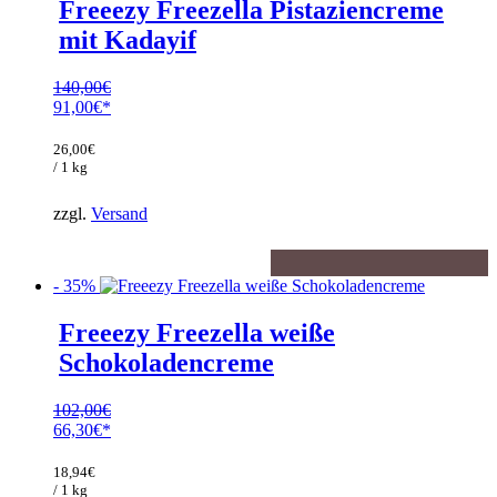
Freeezy Freezella Pistaziencreme
mit Kadayif
140,00
€
Ursprünglicher
91,00
€
Preis
Aktueller
war:
Preis
26,00
€
140,00€
ist:
/ 1 kg
91,00€.
zzgl.
Versand
- 35%
Freeezy Freezella weiße
Schokoladencreme
102,00
€
Ursprünglicher
66,30
€
Preis
Aktueller
war:
Preis
18,94
€
102,00€
ist:
/ 1 kg