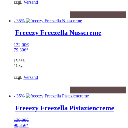
zzgl.
Versand
- 35%
Freeezy Freezella Nusscreme
122,00
€
Ursprünglicher
79,30
€
Preis
Aktueller
war:
Preis
15,86
€
122,00€
ist:
/ 1 kg
79,30€.
zzgl.
Versand
- 35%
Freeezy Freezella Pistaziencreme
139,00
€
Ursprünglicher
90,35
€