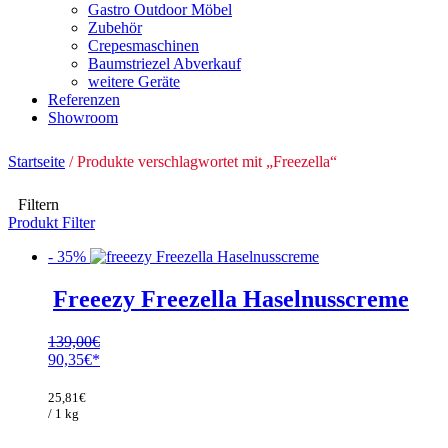
Gastro Outdoor Möbel
Zubehör
Crepesmaschinen
Baumstriezel Abverkauf
weitere Geräte
Referenzen
Showroom
Startseite
/ Produkte verschlagwortet mit „Freezella“
Filtern
Produkt Filter
- 35%
Freeezy Freezella Haselnusscreme
139,00
€
Ursprünglicher
90,35
€
Preis
Aktueller
war:
Preis
25,81
€
139,00€
ist:
/ 1 kg
90,35€.