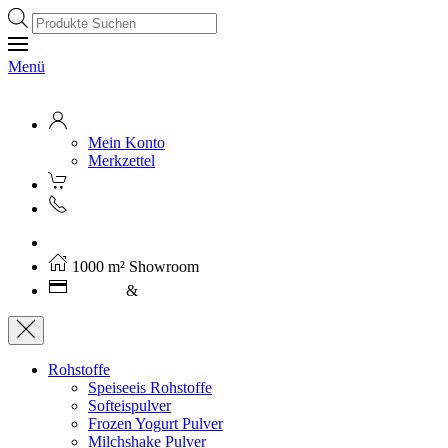
Products
search
Menü
Mein Konto
Merkzettel
Kostenloser Versand ab 250€ (AT)
1000 m² Showroom
Leasing
&
Miete
Rohstoffe
Speiseeis Rohstoffe
Softeispulver
Frozen Yogurt Pulver
Milchshake Pulver