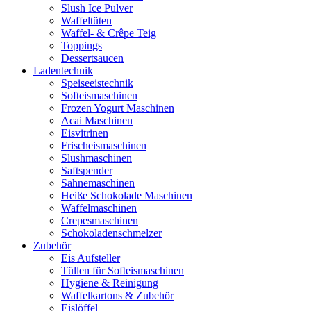
Slush Ice Pulver
Waffeltüten
Waffel- & Crêpe Teig
Toppings
Dessertsaucen
Ladentechnik
Speiseeistechnik
Softeismaschinen
Frozen Yogurt Maschinen
Acai Maschinen
Eisvitrinen
Frischeismaschinen
Slushmaschinen
Saftspender
Sahnemaschinen
Heiße Schokolade Maschinen
Waffelmaschinen
Crepesmaschinen
Schokoladenschmelzer
Zubehör
Eis Aufsteller
Tüllen für Softeismaschinen
Hygiene & Reinigung
Waffelkartons & Zubehör
Eislöffel