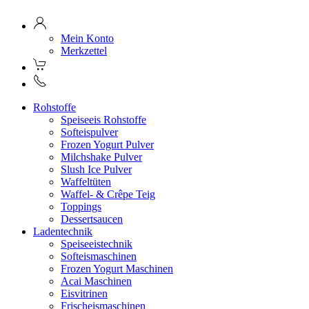
Mein Konto
Merkzettel
Rohstoffe
Speiseeis Rohstoffe
Softeispulver
Frozen Yogurt Pulver
Milchshake Pulver
Slush Ice Pulver
Waffeltüten
Waffel- & Crêpe Teig
Toppings
Dessertsaucen
Ladentechnik
Speiseeistechnik
Softeismaschinen
Frozen Yogurt Maschinen
Acai Maschinen
Eisvitrinen
Frischeismaschinen