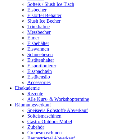
Softeis / Slush Ice Tisch
Eisbecher
Eislöffel Behälter
Slush Ice Becher
Trinkhalme
Messbecher
Eimer
Eisbehälter
Eiswannen
Schneebesen
Eistütenhalter
Eisportionierer
Eisspachteln
Eistütensilo
Accessories
Eisakademie
Rezepte
Alle Kurs- & Workshoptermine
Räumungsverkauf
Speiseeis Rohstoffe Abverkauf
Softeismaschinen
Gastro Outdoor Möbel
Zubehör
Crepesmaschinen
Baumstriezel Abverkauf