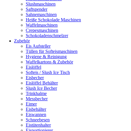
Slushmaschinen
Saftspender
Sahnemaschinen
Heiße Schokolade Maschinen
Waffelmaschinen
Crepesmaschinen
Schokoladenschmelzer
Zubehör
Eis Aufsteller
Tüllen für Softeismaschinen
Hygiene & Reinigung
Waffelkartons & Zubehör
Eislöffel
Softeis / Slush Ice Tisch
Eisbecher
Eislöffel Behälter
Slush Ice Becher
Trinkhalme
Messbecher
Eimer
Eisbehälter
Eiswannen
Schneebesen
Eistütenhalter
Eisportionierer