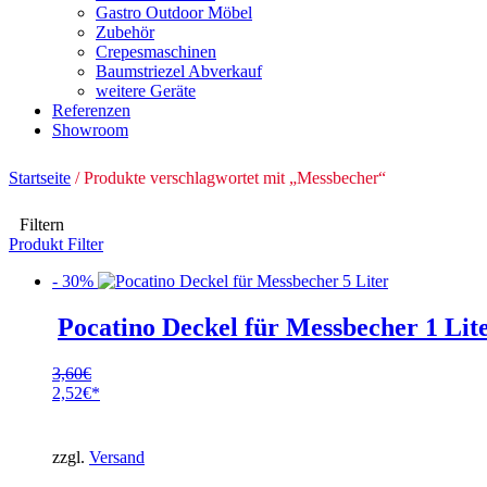
Gastro Outdoor Möbel
Zubehör
Crepesmaschinen
Baumstriezel Abverkauf
weitere Geräte
Referenzen
Showroom
Startseite
/ Produkte verschlagwortet mit „Messbecher“
Filtern
Produkt Filter
- 30%
Pocatino Deckel für Messbecher 1 Lit
3,60
€
Ursprünglicher
2,52
€
Preis
Aktueller
war:
Preis
3,60€
ist:
zzgl.
Versand
2,52€.