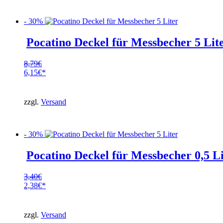
- 30%
Pocatino Deckel für Messbecher 5 Lit
8,79
€
Ursprünglicher
6,15
€
Preis
Aktueller
war:
Preis
8,79€
ist:
zzgl.
Versand
6,15€.
- 30%
Pocatino Deckel für Messbecher 0,5 Li
3,40
€
Ursprünglicher
2,38
€
Preis
Aktueller
war:
Preis
3,40€
ist:
zzgl.
Versand
2,38€.