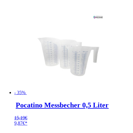
- 35%
Pocatino Messbecher 0,5 Liter
15,19
€
Ursprünglicher
9,87
€
Preis
Aktueller