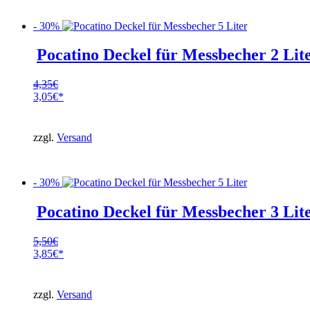
- 30%
Pocatino Deckel für Messbecher 2 Lit
4,35
€
Ursprünglicher
3,05
€
Preis
Aktueller
war:
Preis
4,35€
ist:
zzgl.
Versand
3,05€.
- 30%
Pocatino Deckel für Messbecher 3 Lit
5,50
€
Ursprünglicher
3,85
€
Preis
Aktueller
war:
Preis
5,50€
ist:
zzgl.
Versand
3,85€.