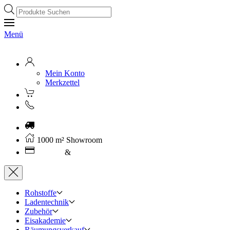
Products
search
Menü
Mein Konto
Merkzettel
Kostenloser Versand ab 250€ (AT)
1000 m² Showroom
Leasing
&
Miete
Rohstoffe
Ladentechnik
Zubehör
Eisakademie
Räumungsverkauf