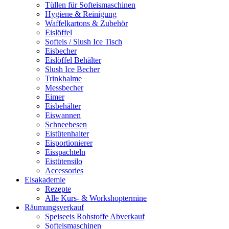
Tüllen für Softeismaschinen
Hygiene & Reinigung
Waffelkartons & Zubehör
Eislöffel
Softeis / Slush Ice Tisch
Eisbecher
Eislöffel Behälter
Slush Ice Becher
Trinkhalme
Messbecher
Eimer
Eisbehälter
Eiswannen
Schneebesen
Eistütenhalter
Eisportionierer
Eisspachteln
Eistütensilo
Accessories
Eisakademie
Rezepte
Alle Kurs- & Workshoptermine
Räumungsverkauf
Speiseeis Rohstoffe Abverkauf
Softeismaschinen