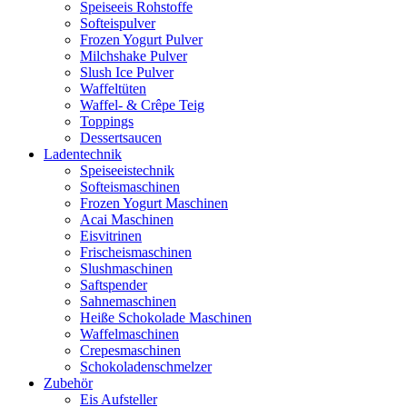
Speiseeis Rohstoffe
Softeispulver
Frozen Yogurt Pulver
Milchshake Pulver
Slush Ice Pulver
Waffeltüten
Waffel- & Crêpe Teig
Toppings
Dessertsaucen
Ladentechnik
Speiseeistechnik
Softeismaschinen
Frozen Yogurt Maschinen
Acai Maschinen
Eisvitrinen
Frischeismaschinen
Slushmaschinen
Saftspender
Sahnemaschinen
Heiße Schokolade Maschinen
Waffelmaschinen
Crepesmaschinen
Schokoladenschmelzer
Zubehör
Eis Aufsteller