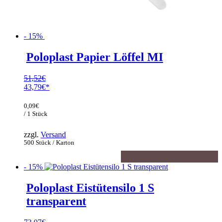
- 15%
Poloplast Papier Löffel MI
51,52
€
Ursprünglicher
43,79
€
Preis
Aktueller
war:
Preis
0,09
€
51,52€
ist:
/ 1 Stück
43,79€.
zzgl.
Versand
500 Stück / Karton
- 15%
Poloplast Eistütensilo 1 S
transparent