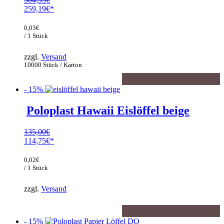
Ursprünglicher
259,19
€
Preis
Aktueller
war:
Preis
0,03
€
304,93€
ist:
/ 1 Stück
259,19€.
zzgl.
Versand
10000 Stück / Karton
- 15%
Poloplast Hawaii Eislöffel beige
135,00
€
Ursprünglicher
114,75
€
Preis
Aktueller
war:
Preis
0,02
€
135,00€
ist:
/ 1 Stück
114,75€.
zzgl.
Versand
- 15%