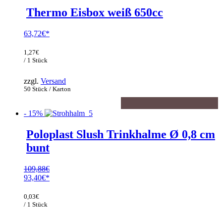
Thermo Eisbox weiß 650cc
63,72
€
1,27
€
/ 1 Stück
zzgl.
Versand
50 Stück / Karton
- 15%
Poloplast Slush Trinkhalme Ø 0,8 cm
bunt
109,88
€
Ursprünglicher
93,40
€
Preis
Aktueller
war:
Preis
0,03
€
109,88€
ist:
/ 1 Stück
93,40€.