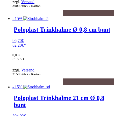
zzgl.
Versand
3500 Stück / Karton
- 15%
Poloplast Trinkhalme Ø 0,8 cm bunt
96,70
€
Ursprünglicher
82,20
€
Preis
Aktueller
war:
Preis
0,03
€
96,70€
ist:
/ 1 Stück
82,20€.
zzgl.
Versand
3150 Stück / Karton
- 15%
Poloplast Trinkhalme 21 cm Ø 0,8
bunt
304,93
€