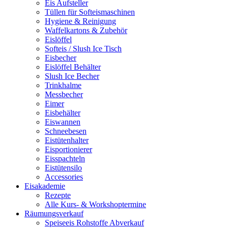
Eis Aufsteller
Tüllen für Softeismaschinen
Hygiene & Reinigung
Waffelkartons & Zubehör
Eislöffel
Softeis / Slush Ice Tisch
Eisbecher
Eislöffel Behälter
Slush Ice Becher
Trinkhalme
Messbecher
Eimer
Eisbehälter
Eiswannen
Schneebesen
Eistütenhalter
Eisportionierer
Eisspachteln
Eistütensilo
Accessories
Eisakademie
Rezepte
Alle Kurs- & Workshoptermine
Räumungsverkauf
Speiseeis Rohstoffe Abverkauf