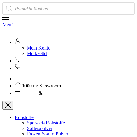
Products
search
Menü
Mein Konto
Merkzettel
Kostenloser Versand ab 250€ (AT)
1000 m² Showroom
Leasing
&
Miete
Rohstoffe
Speiseeis Rohstoffe
Softeispulver
Frozen Yogurt Pulver