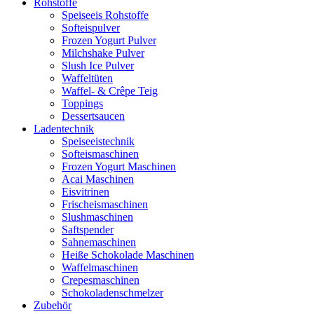
Rohstoffe
Speiseeis Rohstoffe
Softeispulver
Frozen Yogurt Pulver
Milchshake Pulver
Slush Ice Pulver
Waffeltüten
Waffel- & Crêpe Teig
Toppings
Dessertsaucen
Ladentechnik
Speiseeistechnik
Softeismaschinen
Frozen Yogurt Maschinen
Acai Maschinen
Eisvitrinen
Frischeismaschinen
Slushmaschinen
Saftspender
Sahnemaschinen
Heiße Schokolade Maschinen
Waffelmaschinen
Crepesmaschinen
Schokoladenschmelzer
Zubehör