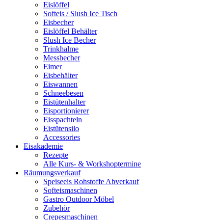
Eislöffel
Softeis / Slush Ice Tisch
Eisbecher
Eislöffel Behälter
Slush Ice Becher
Trinkhalme
Messbecher
Eimer
Eisbehälter
Eiswannen
Schneebesen
Eistütenhalter
Eisportionierer
Eisspachteln
Eistütensilo
Accessories
Eisakademie
Rezepte
Alle Kurs- & Workshoptermine
Räumungsverkauf
Speiseeis Rohstoffe Abverkauf
Softeismaschinen
Gastro Outdoor Möbel
Zubehör
Crepesmaschinen