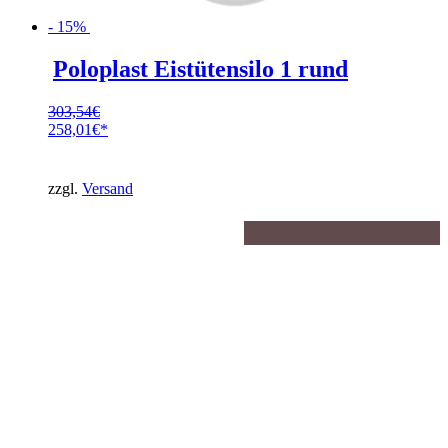
- 15%
Poloplast Eistütensilo 1 rund
303,54
€
Ursprünglicher
258,01
€
Preis
Aktueller
war:
Preis
303,54€
ist:
zzgl.
Versand
258,01€.