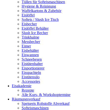
Tüllen für Softeismaschinen
Hygiene & Reinigung
Waffelkartons & Zubehör
Eislöffel
Softeis / Slush Ice Tisch
Eisbecher
Eislöffel Behälter
Slush Ice Becher
Trinkhalme
Messbecher
Eimer
Eisbehälter
Eiswannen
Schneebesen
Eistütenhalter
Eisportionierer
Eisspachteln
Eistütensilo
Accessories
Eisakademie
Rezepte
Alle Kurs- & Workshoptermine
Räumungsverkauf
Speiseeis Rohstoffe Abverkauf
Softeismaschinen