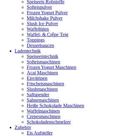
Speiseeis Rohstoffe
Softeispulver
Frozen Yogurt Pulver
Milchshake Pulver
Slush Ice Pulver
Waffeltüten
Waffel- & Crêpe Teig
Toppings
Dessertsaucen
Ladentechnik
Speiseeistechnik
Softeismaschinen
Frozen Yogurt Maschinen
Acai Maschinen
Eisvitrinen
Frischeismaschinen
Slushmaschinen
Saftspender
Sahnemaschinen
Heiße Schokolade Maschinen
Waffelmaschinen
Crepesmaschinen
Schokoladenschmelzer
Zubehör
Eis Aufsteller