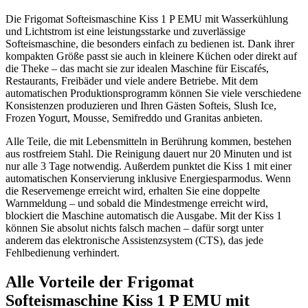
Die Frigomat Softeismaschine Kiss 1 P EMU mit Wasserkühlung
und Lichtstrom ist eine leistungsstarke und zuverlässige
Softeismaschine, die besonders einfach zu bedienen ist. Dank ihrer
kompakten Größe passt sie auch in kleinere Küchen oder direkt auf
die Theke – das macht sie zur idealen Maschine für Eiscafés,
Restaurants, Freibäder und viele andere Betriebe. Mit dem
automatischen Produktionsprogramm können Sie viele verschiedene
Konsistenzen produzieren und Ihren Gästen Softeis, Slush Ice,
Frozen Yogurt, Mousse, Semifreddo und Granitas anbieten.
Alle Teile, die mit Lebensmitteln in Berührung kommen, bestehen
aus rostfreiem Stahl. Die Reinigung dauert nur 20 Minuten und ist
nur alle 3 Tage notwendig. Außerdem punktet die Kiss 1 mit einer
automatischen Konservierung inklusive Energiesparmodus. Wenn
die Reservemenge erreicht wird, erhalten Sie eine doppelte
Warnmeldung – und sobald die Mindestmenge erreicht wird,
blockiert die Maschine automatisch die Ausgabe. Mit der Kiss 1
können Sie absolut nichts falsch machen – dafür sorgt unter
anderem das elektronische Assistenzsystem (CTS), das jede
Fehlbedienung verhindert.
Alle Vorteile der Frigomat
Softeismaschine Kiss 1 P EMU mit