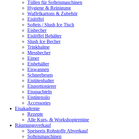
Tüllen für Softeismaschinen
Hygiene & Reinigung
Waffelkartons & Zubehör
Eislöffel
Softeis / Slush Ice Tisch
Eisbecher
Eislöffel Behälter
Slush Ice Becher
Trinkhalme
Messbecher
Eimer
Eisbehälter
Eiswannen
Schneebesen
Eistütenhalter
Eisportionierer
Eisspachteln
Eistütensilo
Accessories
Eisakademie
Rezepte
Alle Kurs- & Workshoptermine
Räumungsverkauf
Speiseeis Rohstoffe Abverkauf
Softeismaschinen