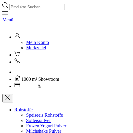
Products
search
Menü
Mein Konto
Merkzettel
Kostenloser Versand ab 250€ (AT)
1000 m² Showroom
Leasing
&
Miete
Rohstoffe
Speiseeis Rohstoffe
Softeispulver
Frozen Yogurt Pulver
Milchshake Pulver