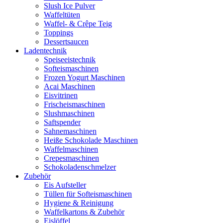
Slush Ice Pulver
Waffeltüten
Waffel- & Crêpe Teig
Toppings
Dessertsaucen
Ladentechnik
Speiseeistechnik
Softeismaschinen
Frozen Yogurt Maschinen
Acai Maschinen
Eisvitrinen
Frischeismaschinen
Slushmaschinen
Saftspender
Sahnemaschinen
Heiße Schokolade Maschinen
Waffelmaschinen
Crepesmaschinen
Schokoladenschmelzer
Zubehör
Eis Aufsteller
Tüllen für Softeismaschinen
Hygiene & Reinigung
Waffelkartons & Zubehör
Eislöffel