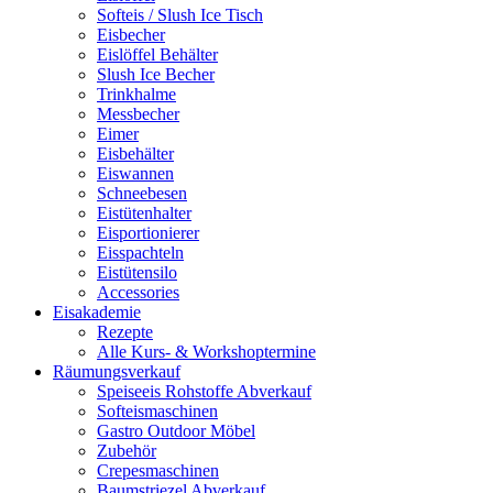
Softeis / Slush Ice Tisch
Eisbecher
Eislöffel Behälter
Slush Ice Becher
Trinkhalme
Messbecher
Eimer
Eisbehälter
Eiswannen
Schneebesen
Eistütenhalter
Eisportionierer
Eisspachteln
Eistütensilo
Accessories
Eisakademie
Rezepte
Alle Kurs- & Workshoptermine
Räumungsverkauf
Speiseeis Rohstoffe Abverkauf
Softeismaschinen
Gastro Outdoor Möbel
Zubehör
Crepesmaschinen
Baumstriezel Abverkauf