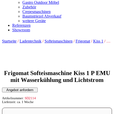
Gastro Outdoor Möbel
Zubehör
Crepesmaschinen
Baumstriezel Abverkauf
weitere Geräte
Referenzen
Showroom
Startseite
/
Ladentechnik
/
Softeismaschinen
/
Frigomat
/
Kiss 1
/ Frigomat Softeismaschine Kiss 1 P EMU mit Wasserkühlung und Lichtstrom
Frigomat Softeismaschine Kiss 1 P EMU
mit Wasserkühlung und Lichtstrom
Angebot anfordern
Artikelnummer:
SD2114
Lieferzeit: ca. 1 Woche