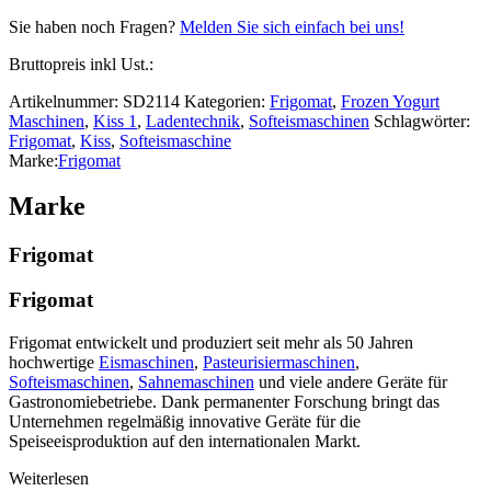
Sie haben noch Fragen?
Melden Sie sich einfach bei uns!
Bruttopreis inkl Ust.:
Artikelnummer:
SD2114
Kategorien:
Frigomat
,
Frozen Yogurt
Maschinen
,
Kiss 1
,
Ladentechnik
,
Softeismaschinen
Schlagwörter:
Frigomat
,
Kiss
,
Softeismaschine
Marke:
Frigomat
Marke
Frigomat
Frigomat
Frigomat entwickelt und produziert seit mehr als 50 Jahren
hochwertige
Eismaschinen
,
Pasteurisiermaschinen
,
Softeismaschinen
,
Sahnemaschinen
und viele andere Geräte für
Gastronomiebetriebe. Dank permanenter Forschung bringt das
Unternehmen regelmäßig innovative Geräte für die
Speiseeisproduktion auf den internationalen Markt.
Weiterlesen