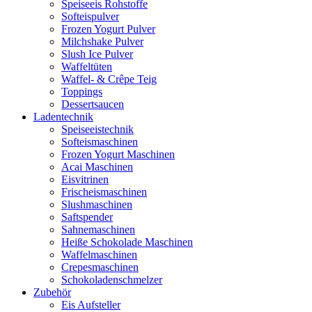
Speiseeis Rohstoffe
Softeispulver
Frozen Yogurt Pulver
Milchshake Pulver
Slush Ice Pulver
Waffeltüten
Waffel- & Crêpe Teig
Toppings
Dessertsaucen
Ladentechnik
Speiseeistechnik
Softeismaschinen
Frozen Yogurt Maschinen
Acai Maschinen
Eisvitrinen
Frischeismaschinen
Slushmaschinen
Saftspender
Sahnemaschinen
Heiße Schokolade Maschinen
Waffelmaschinen
Crepesmaschinen
Schokoladenschmelzer
Zubehör
Eis Aufsteller