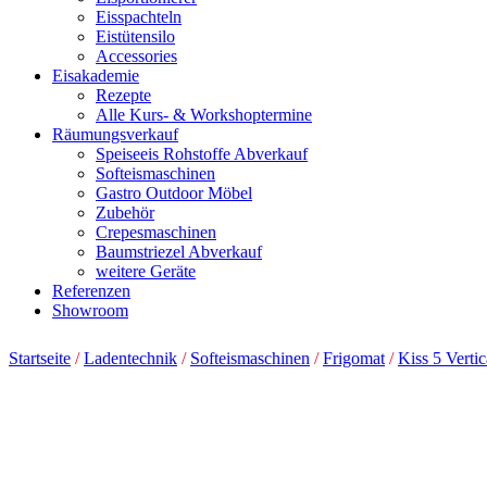
Eisspachteln
Eistütensilo
Accessories
Eisakademie
Rezepte
Alle Kurs- & Workshoptermine
Räumungsverkauf
Speiseeis Rohstoffe Abverkauf
Softeismaschinen
Gastro Outdoor Möbel
Zubehör
Crepesmaschinen
Baumstriezel Abverkauf
weitere Geräte
Referenzen
Showroom
Startseite
/
Ladentechnik
/
Softeismaschinen
/
Frigomat
/
Kiss 5 Vert