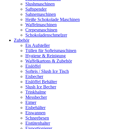
Slushmaschinen
Saftspender
Sahnemaschinen
Heiße Schokolade Maschinen
Waffelmaschinen
Crepesmaschinen
Schokoladenschmelzer
Zubehör
Eis Aufsteller
Tüllen für Softeismaschinen
Hygiene & Reinigung
Waffelkartons & Zubehör
Eislöffel
Softeis / Slush Ice Tisch
Eisbecher
Eislöffel Behälter
Slush Ice Becher
Trinkhalme
Messbecher
Eimer
Eisbehälter
Eiswannen
Schneebesen
Eistütenhalter
Eisportionierer