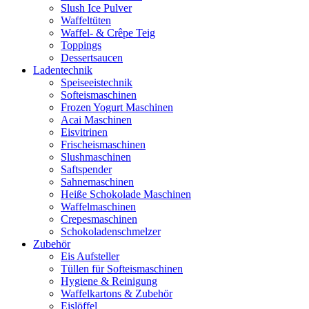
Slush Ice Pulver
Waffeltüten
Waffel- & Crêpe Teig
Toppings
Dessertsaucen
Ladentechnik
Speiseeistechnik
Softeismaschinen
Frozen Yogurt Maschinen
Acai Maschinen
Eisvitrinen
Frischeismaschinen
Slushmaschinen
Saftspender
Sahnemaschinen
Heiße Schokolade Maschinen
Waffelmaschinen
Crepesmaschinen
Schokoladenschmelzer
Zubehör
Eis Aufsteller
Tüllen für Softeismaschinen
Hygiene & Reinigung
Waffelkartons & Zubehör
Eislöffel