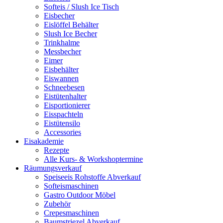
Softeis / Slush Ice Tisch
Eisbecher
Eislöffel Behälter
Slush Ice Becher
Trinkhalme
Messbecher
Eimer
Eisbehälter
Eiswannen
Schneebesen
Eistütenhalter
Eisportionierer
Eisspachteln
Eistütensilo
Accessories
Eisakademie
Rezepte
Alle Kurs- & Workshoptermine
Räumungsverkauf
Speiseeis Rohstoffe Abverkauf
Softeismaschinen
Gastro Outdoor Möbel
Zubehör
Crepesmaschinen
Baumstriezel Abverkauf