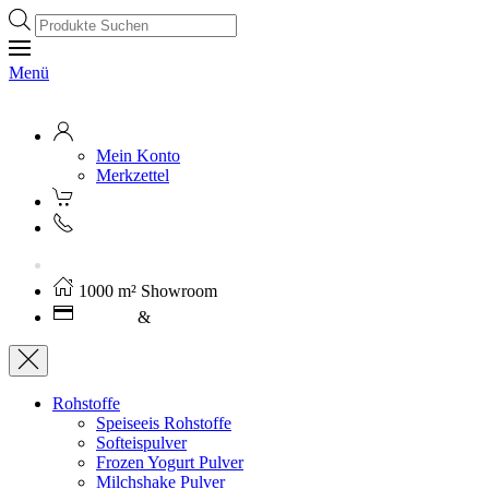
Products
search
Menü
Mein Konto
Merkzettel
Kostenloser Versand ab 250€ (AT)
1000 m² Showroom
Leasing
&
Miete
Rohstoffe
Speiseeis Rohstoffe
Softeispulver
Frozen Yogurt Pulver
Milchshake Pulver