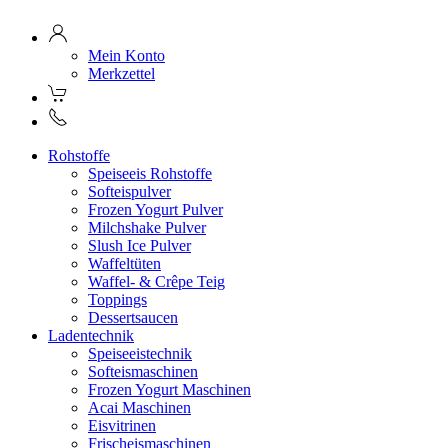
Mein Konto
Merkzettel
Rohstoffe
Speiseeis Rohstoffe
Softeispulver
Frozen Yogurt Pulver
Milchshake Pulver
Slush Ice Pulver
Waffeltüten
Waffel- & Crêpe Teig
Toppings
Dessertsaucen
Ladentechnik
Speiseeistechnik
Softeismaschinen
Frozen Yogurt Maschinen
Acai Maschinen
Eisvitrinen
Frischeismaschinen