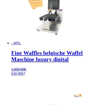
- 40%
Fine Waffles belgische Waffel
Maschine luxury digital
1.050,00
€
Ursprünglicher
Aktueller
630,00
€
Preis
Preis
war:
ist:
1.050,00€
630,00€.