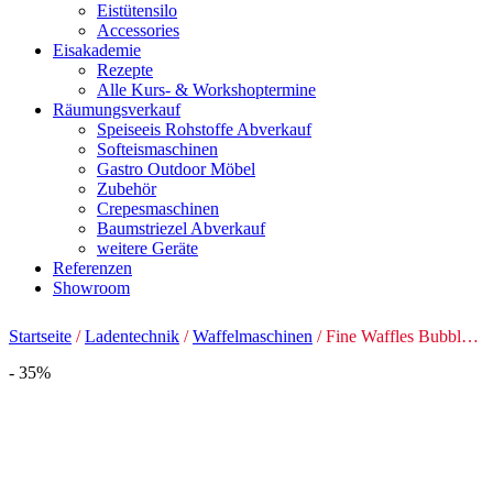
Eistütensilo
Accessories
Eisakademie
Rezepte
Alle Kurs- & Workshoptermine
Räumungsverkauf
Speiseeis Rohstoffe Abverkauf
Softeismaschinen
Gastro Outdoor Möbel
Zubehör
Crepesmaschinen
Baumstriezel Abverkauf
weitere Geräte
Referenzen
Showroom
Startseite
/
Ladentechnik
/
Waffelmaschinen
/ Fine Waffles Bubble Waffel Tauschplatte 1 Paar
- 35%