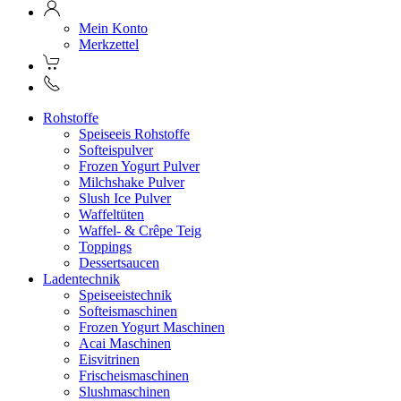
Mein Konto
Merkzettel
Rohstoffe
Speiseeis Rohstoffe
Softeispulver
Frozen Yogurt Pulver
Milchshake Pulver
Slush Ice Pulver
Waffeltüten
Waffel- & Crêpe Teig
Toppings
Dessertsaucen
Ladentechnik
Speiseeistechnik
Softeismaschinen
Frozen Yogurt Maschinen
Acai Maschinen
Eisvitrinen
Frischeismaschinen
Slushmaschinen