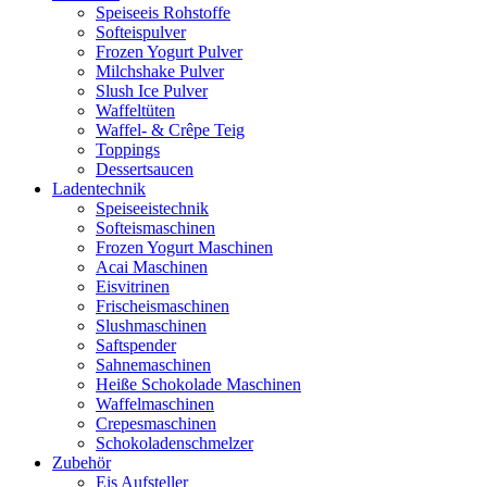
Speiseeis Rohstoffe
Softeispulver
Frozen Yogurt Pulver
Milchshake Pulver
Slush Ice Pulver
Waffeltüten
Waffel- & Crêpe Teig
Toppings
Dessertsaucen
Ladentechnik
Speiseeistechnik
Softeismaschinen
Frozen Yogurt Maschinen
Acai Maschinen
Eisvitrinen
Frischeismaschinen
Slushmaschinen
Saftspender
Sahnemaschinen
Heiße Schokolade Maschinen
Waffelmaschinen
Crepesmaschinen
Schokoladenschmelzer
Zubehör
Eis Aufsteller