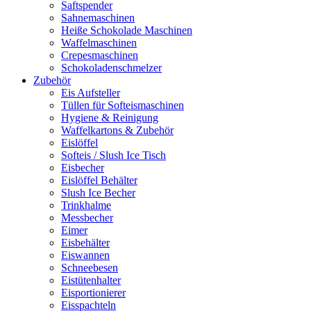
Saftspender
Sahnemaschinen
Heiße Schokolade Maschinen
Waffelmaschinen
Crepesmaschinen
Schokoladenschmelzer
Zubehör
Eis Aufsteller
Tüllen für Softeismaschinen
Hygiene & Reinigung
Waffelkartons & Zubehör
Eislöffel
Softeis / Slush Ice Tisch
Eisbecher
Eislöffel Behälter
Slush Ice Becher
Trinkhalme
Messbecher
Eimer
Eisbehälter
Eiswannen
Schneebesen
Eistütenhalter
Eisportionierer
Eisspachteln