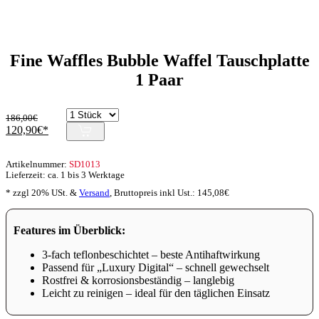
Fine Waffles Bubble Waffel Tauschplatte
1 Paar
186,00
€
Ursprünglicher
Aktueller
120,90
€
Preis
Preis
war:
ist:
Artikelnummer:
SD1013
186,00€
120,90€.
Lieferzeit: ca. 1 bis 3 Werktage
* zzgl 20% USt. &
Versand
,
Bruttopreis inkl Ust.:
145,08
€
Features im Überblick:
3-fach teflonbeschichtet – beste Antihaftwirkung
Passend für „Luxury Digital“ – schnell gewechselt
Rostfrei & korrosionsbeständig – langlebig
Leicht zu reinigen – ideal für den täglichen Einsatz