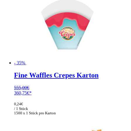
- 35%
Fine Waffles Crepes Karton
555,00
€
Ursprünglicher
Aktueller
360,75
€
Preis
Preis
war:
ist:
0,24
€
555,00€
360,75€.
/ 1 Stück
1500 x 1 Stück pro Karton