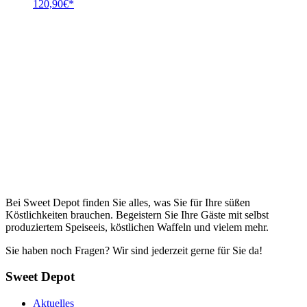
Ursprünglicher
Aktueller
120,90
€
Preis
Preis
war:
ist:
186,00€
120,90€.
Bei Sweet Depot finden Sie alles, was Sie für Ihre süßen
Köstlichkeiten brauchen. Begeistern Sie Ihre Gäste mit selbst
produziertem Speiseeis, köstlichen Waffeln und vielem mehr.
Sie haben noch Fragen? Wir sind jederzeit gerne für Sie da!
Sweet Depot
Aktuelles