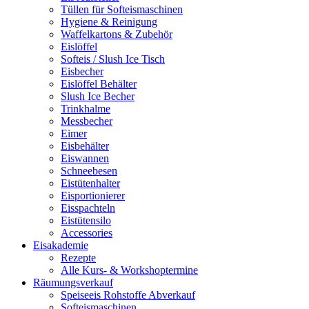
Tüllen für Softeismaschinen
Hygiene & Reinigung
Waffelkartons & Zubehör
Eislöffel
Softeis / Slush Ice Tisch
Eisbecher
Eislöffel Behälter
Slush Ice Becher
Trinkhalme
Messbecher
Eimer
Eisbehälter
Eiswannen
Schneebesen
Eistütenhalter
Eisportionierer
Eisspachteln
Eistütensilo
Accessories
Eisakademie
Rezepte
Alle Kurs- & Workshoptermine
Räumungsverkauf
Speiseeis Rohstoffe Abverkauf
Softeismaschinen