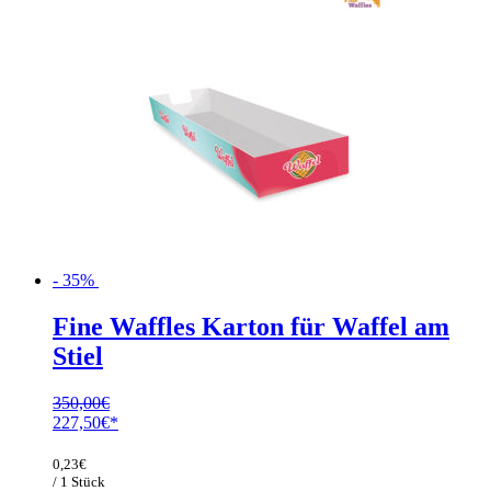
- 35%
Fine Waffles Karton für Waffel am
Stiel
350,00
€
Ursprünglicher
Aktueller
227,50
€
Preis
Preis
war:
ist:
0,23
€
350,00€
227,50€.
/ 1 Stück