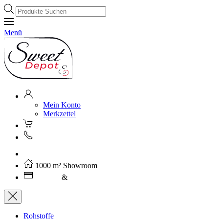
Products
search
Menü
Mein Konto
Merkzettel
Kostenloser Versand ab 250€ (AT)
1000 m² Showroom
Leasing
&
Miete
Rohstoffe