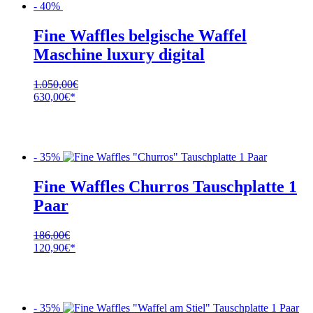
- 40%
Fine Waffles belgische Waffel
Maschine luxury digital
1.050,00
€
Ursprünglicher
Aktueller
630,00
€
Preis
Preis
war:
ist:
1.050,00€
630,00€.
- 35%
Fine Waffles Churros Tauschplatte 1
Paar
186,00
€
Ursprünglicher
Aktueller
120,90
€
Preis
Preis
war:
ist:
186,00€
120,90€.
- 35%