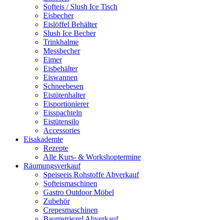
Softeis / Slush Ice Tisch
Eisbecher
Eislöffel Behälter
Slush Ice Becher
Trinkhalme
Messbecher
Eimer
Eisbehälter
Eiswannen
Schneebesen
Eistütenhalter
Eisportionierer
Eisspachteln
Eistütensilo
Accessories
Eisakademie
Rezepte
Alle Kurs- & Workshoptermine
Räumungsverkauf
Speiseeis Rohstoffe Abverkauf
Softeismaschinen
Gastro Outdoor Möbel
Zubehör
Crepesmaschinen
Baumstriezel Abverkauf