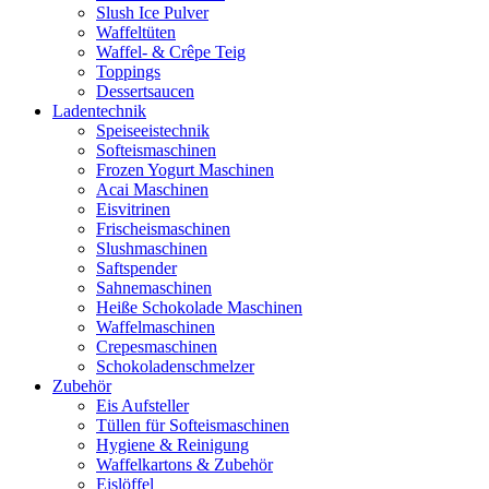
Slush Ice Pulver
Waffeltüten
Waffel- & Crêpe Teig
Toppings
Dessertsaucen
Ladentechnik
Speiseeistechnik
Softeismaschinen
Frozen Yogurt Maschinen
Acai Maschinen
Eisvitrinen
Frischeismaschinen
Slushmaschinen
Saftspender
Sahnemaschinen
Heiße Schokolade Maschinen
Waffelmaschinen
Crepesmaschinen
Schokoladenschmelzer
Zubehör
Eis Aufsteller
Tüllen für Softeismaschinen
Hygiene & Reinigung
Waffelkartons & Zubehör
Eislöffel