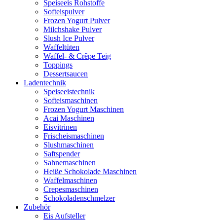
Speiseeis Rohstoffe
Softeispulver
Frozen Yogurt Pulver
Milchshake Pulver
Slush Ice Pulver
Waffeltüten
Waffel- & Crêpe Teig
Toppings
Dessertsaucen
Ladentechnik
Speiseeistechnik
Softeismaschinen
Frozen Yogurt Maschinen
Acai Maschinen
Eisvitrinen
Frischeismaschinen
Slushmaschinen
Saftspender
Sahnemaschinen
Heiße Schokolade Maschinen
Waffelmaschinen
Crepesmaschinen
Schokoladenschmelzer
Zubehör
Eis Aufsteller