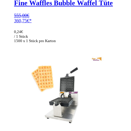
Fine Waffles Bubble Waffel Tüte
555,00
€
Ursprünglicher
Aktueller
360,75
€
Preis
Preis
war:
ist:
0,24
€
555,00€
360,75€.
/ 1 Stück
1500 x 1 Stück pro Karton