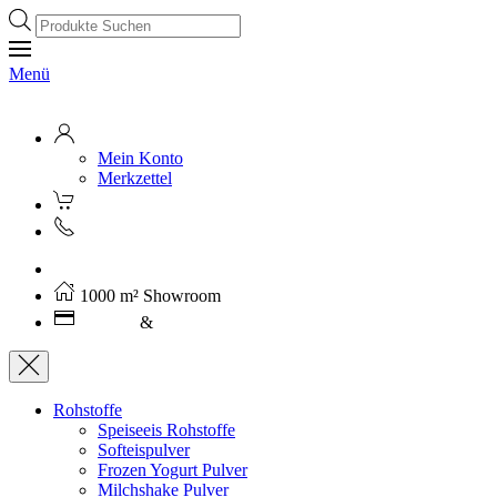
Products
search
Menü
Mein Konto
Merkzettel
Kostenloser Versand ab 250€ (AT)
1000 m² Showroom
Leasing
&
Miete
Rohstoffe
Speiseeis Rohstoffe
Softeispulver
Frozen Yogurt Pulver
Milchshake Pulver