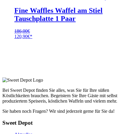
Fine Waffles Waffel am Stiel
Tauschplatte 1 Paar
186,00
€
Ursprünglicher
Aktueller
120,90
€
Preis
Preis
war:
ist:
186,00€
120,90€.
Bei Sweet Depot finden Sie alles, was Sie für Ihre süßen
Köstlichkeiten brauchen. Begeistern Sie Ihre Gäste mit selbst
produziertem Speiseeis, köstlichen Waffeln und vielem mehr.
Sie haben noch Fragen? Wir sind jederzeit gerne für Sie da!
Sweet Depot