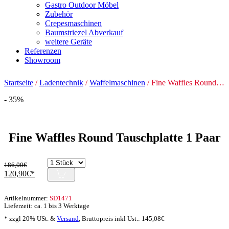
Gastro Outdoor Möbel
Zubehör
Crepesmaschinen
Baumstriezel Abverkauf
weitere Geräte
Referenzen
Showroom
Startseite
/
Ladentechnik
/
Waffelmaschinen
/ Fine Waffles Round Tauschplatte 1 Paar
- 35%
Fine Waffles Round Tauschplatte 1 Paar
186,00
€
Ursprünglicher
Aktueller
120,90
€
Preis
Preis
war:
ist:
Artikelnummer:
SD1471
186,00€
120,90€.
Lieferzeit: ca. 1 bis 3 Werktage
* zzgl 20% USt. &
Versand
,
Bruttopreis inkl Ust.:
145,08
€