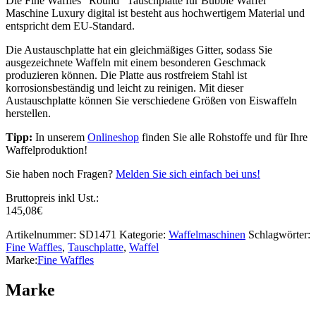
Die Fine Waffles “Round” Tauschplatte für Bubble Waffel
Maschine Luxury digital ist besteht aus hochwertigem Material und
entspricht dem EU-Standard.
Die Austauschplatte hat ein gleichmäßiges Gitter, sodass Sie
ausgezeichnete Waffeln mit einem besonderen Geschmack
produzieren können. Die Platte aus rostfreiem Stahl ist
korrosionsbeständig und leicht zu reinigen. Mit dieser
Austauschplatte können Sie verschiedene Größen von Eiswaffeln
herstellen.
Tipp:
In unserem
Onlineshop
finden Sie alle Rohstoffe und für Ihre
Waffelproduktion!
Sie haben noch Fragen?
Melden Sie sich einfach bei uns!
Bruttopreis inkl Ust.:
145,08
€
Artikelnummer:
SD1471
Kategorie:
Waffelmaschinen
Schlagwörter:
Fine Waffles
,
Tauschplatte
,
Waffel
Marke:
Fine Waffles
Marke