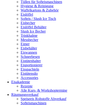
Tüllen für Softeismaschinen
Hygiene & Reinigung
Waffelkartons & Zubehör
Eislöffel
Softeis / Slush Ice Tisch
Eisbecher
Eislöffel Behälter
Slush Ice Becher
Trinkhalme
Messbecher
Eimer
Eisbehälter
Eiswannen
Schneebesen
Eistütenhalter
Eisportionierer
Eisspachteln
Eistütensilo
Accessories
Eisakademie
Rezepte
Alle Kurs- & Workshoptermine
Räumungsverkauf
Speiseeis Rohstoffe Abverkauf
Softeismaschinen