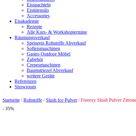
Eisspachteln
Eistütensilo
Accessories
Eisakademie
Rezepte
Alle Kurs- & Workshoptermine
Räumungsverkauf
Speiseeis Rohstoffe Abverkauf
Softeismaschinen
Gastro Outdoor Möbel
Zubehör
Crepesmaschinen
Baumstriezel Abverkauf
weitere Geräte
Referenzen
Showroom
Startseite
/
Rohstoffe
/
Slush Ice Pulver
/ Freeezy Slush Pulver Zitron
- 35%