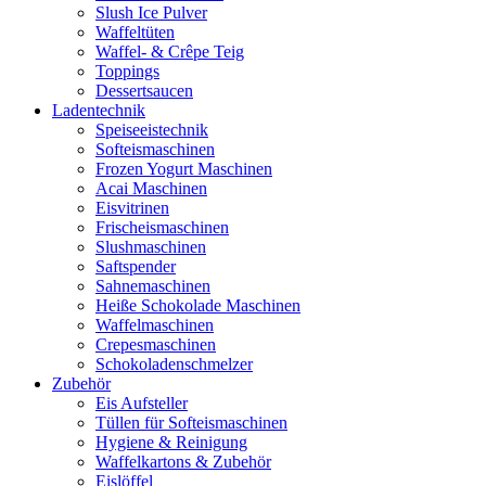
Slush Ice Pulver
Waffeltüten
Waffel- & Crêpe Teig
Toppings
Dessertsaucen
Ladentechnik
Speiseeistechnik
Softeismaschinen
Frozen Yogurt Maschinen
Acai Maschinen
Eisvitrinen
Frischeismaschinen
Slushmaschinen
Saftspender
Sahnemaschinen
Heiße Schokolade Maschinen
Waffelmaschinen
Crepesmaschinen
Schokoladenschmelzer
Zubehör
Eis Aufsteller
Tüllen für Softeismaschinen
Hygiene & Reinigung
Waffelkartons & Zubehör
Eislöffel