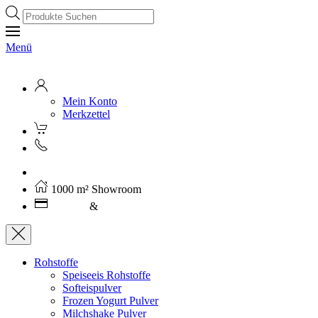
Products
search
Menü
Mein Konto
Merkzettel
Kostenloser Versand ab 250€ (AT)
1000 m² Showroom
Leasing
&
Miete
Rohstoffe
Speiseeis Rohstoffe
Softeispulver
Frozen Yogurt Pulver
Milchshake Pulver