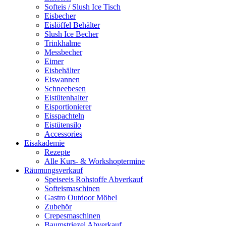
Softeis / Slush Ice Tisch
Eisbecher
Eislöffel Behälter
Slush Ice Becher
Trinkhalme
Messbecher
Eimer
Eisbehälter
Eiswannen
Schneebesen
Eistütenhalter
Eisportionierer
Eisspachteln
Eistütensilo
Accessories
Eisakademie
Rezepte
Alle Kurs- & Workshoptermine
Räumungsverkauf
Speiseeis Rohstoffe Abverkauf
Softeismaschinen
Gastro Outdoor Möbel
Zubehör
Crepesmaschinen
Baumstriezel Abverkauf