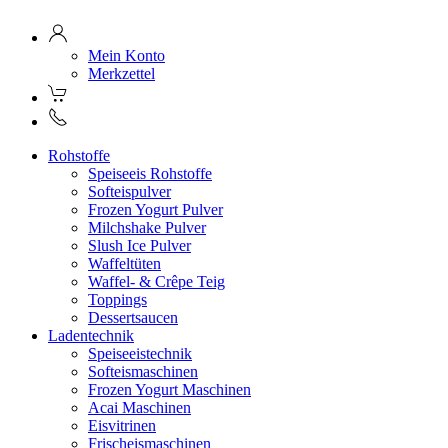
Mein Konto
Merkzettel
Rohstoffe
Speiseeis Rohstoffe
Softeispulver
Frozen Yogurt Pulver
Milchshake Pulver
Slush Ice Pulver
Waffeltüten
Waffel- & Crêpe Teig
Toppings
Dessertsaucen
Ladentechnik
Speiseeistechnik
Softeismaschinen
Frozen Yogurt Maschinen
Acai Maschinen
Eisvitrinen
Frischeismaschinen