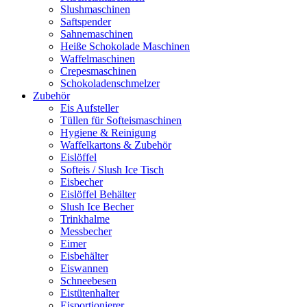
Slushmaschinen
Saftspender
Sahnemaschinen
Heiße Schokolade Maschinen
Waffelmaschinen
Crepesmaschinen
Schokoladenschmelzer
Zubehör
Eis Aufsteller
Tüllen für Softeismaschinen
Hygiene & Reinigung
Waffelkartons & Zubehör
Eislöffel
Softeis / Slush Ice Tisch
Eisbecher
Eislöffel Behälter
Slush Ice Becher
Trinkhalme
Messbecher
Eimer
Eisbehälter
Eiswannen
Schneebesen
Eistütenhalter
Eisportionierer