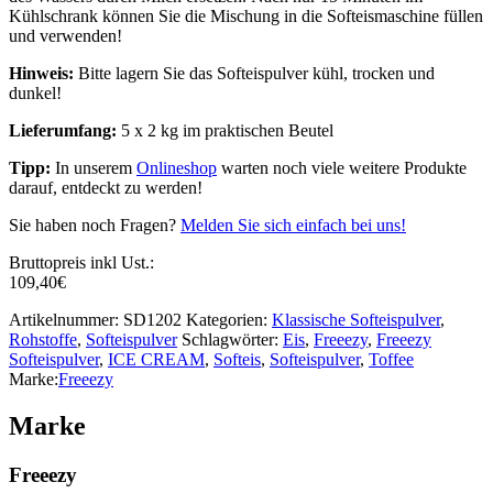
Kühlschrank können Sie die Mischung in die Softeismaschine füllen
und verwenden!
Hinweis:
Bitte lagern Sie das Softeispulver kühl, trocken und
dunkel!
Lieferumfang:
5 x 2 kg im praktischen Beutel
Tipp:
In unserem
Onlineshop
warten noch viele weitere Produkte
darauf, entdeckt zu werden!
Sie haben noch Fragen?
Melden Sie sich einfach bei uns!
Bruttopreis inkl Ust.:
109,40
€
Artikelnummer:
SD1202
Kategorien:
Klassische Softeispulver
,
Rohstoffe
,
Softeispulver
Schlagwörter:
Eis
,
Freeezy
,
Freeezy
Softeispulver
,
ICE CREAM
,
Softeis
,
Softeispulver
,
Toffee
Marke:
Freeezy
Marke
Freeezy