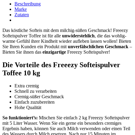
Beschreibung
Marke
Zutaten
Das köstliche Softeis mit dem milchig-süßen Geschmack! Freeezy
Softeispulver Toffee ist für alle
unwiderstehlich
, die das wohlig-
warme Gefühl ihrer Kindheit wieder aufleben lassen wollen! Bieten
Sie Ihren Kunden ein Produkt mit
unverfälschlichen Geschmack
–
Bieten Sie ihnen das
einzigartige
Freeezy Softeispulver!
Die Vorteile des Freeezy Softeispulver
Toffee 10 kg
Extra cremig
Schnell zu verarbeiten
Cremig-süßer Geschmack
Einfach zuzubereiten
Hohe Qualität
So funktioniert’s:
Mischen Sie einfach 2 kg Freeezy Softeispulver
mit 5 Liter Wasser. Wenn Sie ein gerne ein besonders cremiges
Ergebnis haben, können Sie auch Milch verwenden oder einen Teil
des Wassers durch Milch ersetzen. Nach nur 15 Minuten im