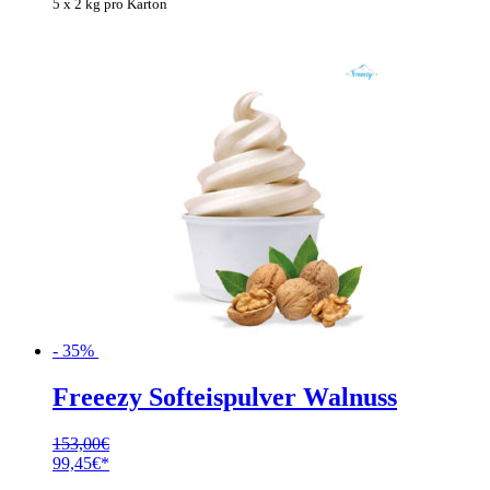
5 x 2 kg pro Karton
- 35%
Freeezy Softeispulver Walnuss
153,00
€
Ursprünglicher
Aktueller
99,45
€
Preis
Preis