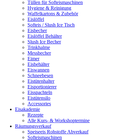
Tüllen für Softeismaschinen
Hygiene & Reinigung
Waffelkartons & Zubehör
Eislöffel
Softeis / Slush Ice Tisch
Eisbecher
Eislöffel Behälter
Slush Ice Becher
Trinkhalme
Messbecher
Eimer
Eisbehälter
Eiswannen
Schneebesen
Eistütenhalter
Eisportionierer
Eisspachteln
Eistütensilo
Accessories
Eisakademie
Rezepte
Alle Kurs- & Workshoptermine
Räumungsverkauf
Speiseeis Rohstoffe Abverkauf
Softeismaschinen