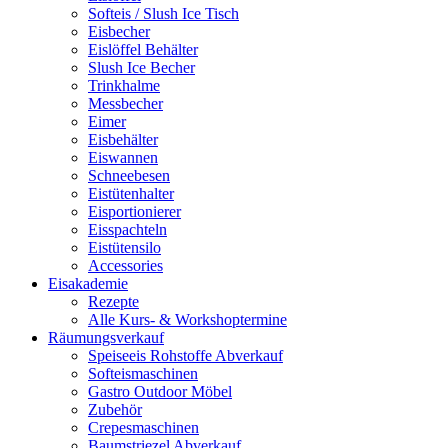
Softeis / Slush Ice Tisch
Eisbecher
Eislöffel Behälter
Slush Ice Becher
Trinkhalme
Messbecher
Eimer
Eisbehälter
Eiswannen
Schneebesen
Eistütenhalter
Eisportionierer
Eisspachteln
Eistütensilo
Accessories
Eisakademie
Rezepte
Alle Kurs- & Workshoptermine
Räumungsverkauf
Speiseeis Rohstoffe Abverkauf
Softeismaschinen
Gastro Outdoor Möbel
Zubehör
Crepesmaschinen
Baumstriezel Abverkauf