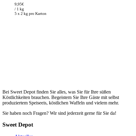
war:
ist:
9,95
€
153,00€
99,45€.
/ 1 kg
5 x 2 kg pro Karton
Bei Sweet Depot finden Sie alles, was Sie für Ihre süßen
Köstlichkeiten brauchen. Begeistern Sie Ihre Gäste mit selbst
produziertem Speiseeis, köstlichen Waffeln und vielem mehr.
Sie haben noch Fragen? Wir sind jederzeit gerne für Sie da!
Sweet Depot