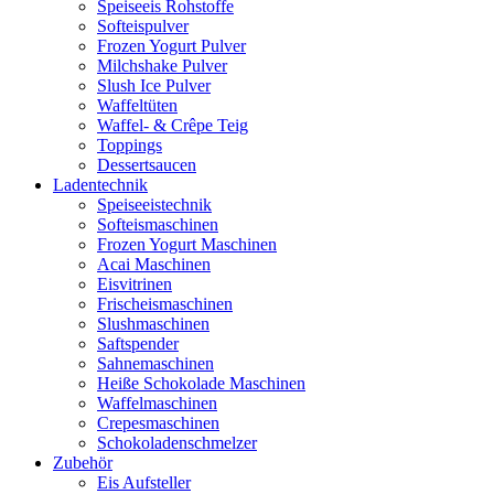
Speiseeis Rohstoffe
Softeispulver
Frozen Yogurt Pulver
Milchshake Pulver
Slush Ice Pulver
Waffeltüten
Waffel- & Crêpe Teig
Toppings
Dessertsaucen
Ladentechnik
Speiseeistechnik
Softeismaschinen
Frozen Yogurt Maschinen
Acai Maschinen
Eisvitrinen
Frischeismaschinen
Slushmaschinen
Saftspender
Sahnemaschinen
Heiße Schokolade Maschinen
Waffelmaschinen
Crepesmaschinen
Schokoladenschmelzer
Zubehör
Eis Aufsteller