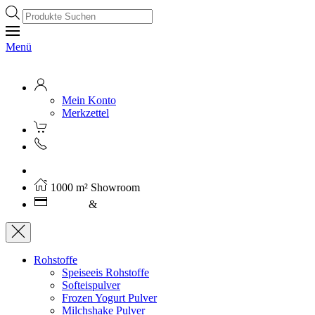
Products
search
Menü
Mein Konto
Merkzettel
Kostenloser Versand ab 250€ (AT)
1000 m² Showroom
Leasing
&
Miete
Rohstoffe
Speiseeis Rohstoffe
Softeispulver
Frozen Yogurt Pulver
Milchshake Pulver