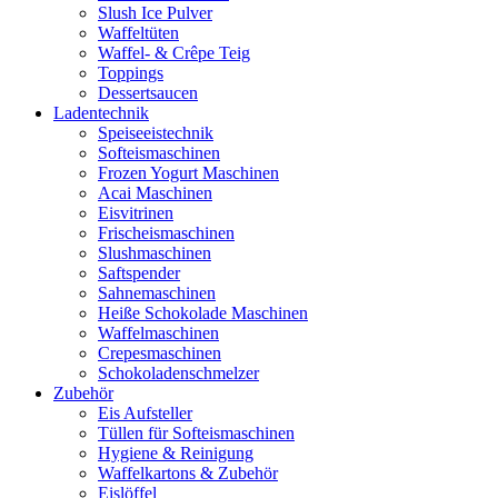
Slush Ice Pulver
Waffeltüten
Waffel- & Crêpe Teig
Toppings
Dessertsaucen
Ladentechnik
Speiseeistechnik
Softeismaschinen
Frozen Yogurt Maschinen
Acai Maschinen
Eisvitrinen
Frischeismaschinen
Slushmaschinen
Saftspender
Sahnemaschinen
Heiße Schokolade Maschinen
Waffelmaschinen
Crepesmaschinen
Schokoladenschmelzer
Zubehör
Eis Aufsteller
Tüllen für Softeismaschinen
Hygiene & Reinigung
Waffelkartons & Zubehör
Eislöffel