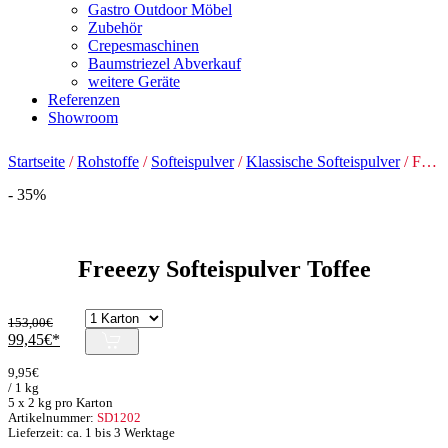
Gastro Outdoor Möbel
Zubehör
Crepesmaschinen
Baumstriezel Abverkauf
weitere Geräte
Referenzen
Showroom
Startseite
/
Rohstoffe
/
Softeispulver
/
Klassische Softeispulver
/ Freeezy Softeispulver Toffee
- 35%
Freeezy Softeispulver Toffee
153,00
€
Ursprünglicher
Aktueller
99,45
€
Preis
Preis
9,95
€
war:
ist:
/ 1 kg
153,00€
99,45€.
5 x 2 kg pro Karton
Artikelnummer:
SD1202
Lieferzeit: ca. 1 bis 3 Werktage