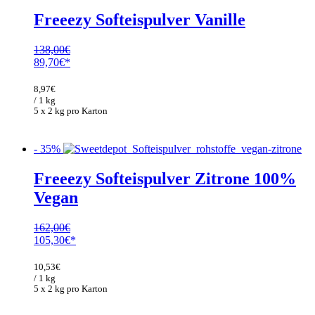
Freeezy Softeispulver Vanille
138,00
€
Ursprünglicher
Aktueller
89,70
€
Preis
Preis
war:
ist:
8,97
€
138,00€
89,70€.
/ 1 kg
5 x 2 kg pro Karton
- 35%
Freeezy Softeispulver Zitrone 100%
Vegan
162,00
€
Ursprünglicher
Aktueller
105,30
€
Preis
Preis
war:
ist:
10,53
€
162,00€
105,30€.
/ 1 kg
5 x 2 kg pro Karton