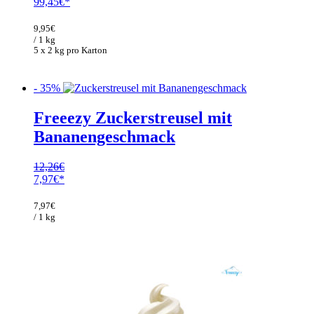
Ursprünglicher
Aktueller
99,45
€
Preis
Preis
war:
ist:
9,95
€
153,00€
99,45€.
/ 1 kg
5 x 2 kg pro Karton
- 35%
Freeezy Zuckerstreusel mit
Bananengeschmack
12,26
€
Ursprünglicher
Aktueller
7,97
€
Preis
Preis
war:
ist:
7,97
€
12,26€
7,97€.
/ 1 kg