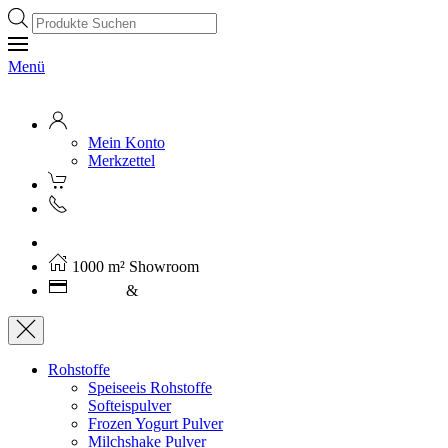
Products
search
Menü
Mein Konto
Merkzettel
Kostenloser Versand ab 250€ (AT)
1000 m² Showroom
Leasing
&
Miete
Rohstoffe
Speiseeis Rohstoffe
Softeispulver
Frozen Yogurt Pulver
Milchshake Pulver