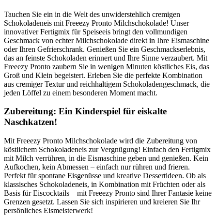
Tauchen Sie ein in die Welt des unwiderstehlich cremigen
Schokoladeneis mit Freeezy Pronto Milchschokolade! Unser
innovativer Fertigmix für Speiseeis bringt den vollmundigen
Geschmack von echter Milchschokolade direkt in Ihre Eismaschine
oder Ihren Gefrierschrank. Genießen Sie ein Geschmackserlebnis,
das an feinste Schokoladen erinnert und Ihre Sinne verzaubert. Mit
Freeezy Pronto zaubern Sie in wenigen Minuten köstliches Eis, das
Groß und Klein begeistert. Erleben Sie die perfekte Kombination
aus cremiger Textur und reichhaltigem Schokoladengeschmack, die
jeden Löffel zu einem besonderen Moment macht.
Zubereitung: Ein Kinderspiel für eiskalte
Naschkatzen!
Mit Freeezy Pronto Milchschokolade wird die Zubereitung von
köstlichem Schokoladeneis zur Vergnügung! Einfach den Fertigmix
mit Milch verrühren, in die Eismaschine geben und genießen. Kein
Aufkochen, kein Abmessen – einfach nur rühren und frieren.
Perfekt für spontane Eisgenüsse und kreative Dessertideen. Ob als
klassisches Schokoladeneis, in Kombination mit Früchten oder als
Basis für Eiscocktails – mit Freeezy Pronto sind Ihrer Fantasie keine
Grenzen gesetzt. Lassen Sie sich inspirieren und kreieren Sie Ihr
persönliches Eismeisterwerk!