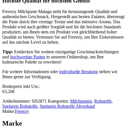
Höchste Qualität für höchsten Genuss
Freeezy Milchpaste Malaga steht für herausragende Qualität und
authentischen Geschmack. Hergestellt aus besten Zutaten, überzeugt
die Paste durch ihre cremige Textur und das intensive Aroma. Das
Produkt wird nach größter Sorgfalt und für die höchsten Standards
produziert, um Ihnen stets ein Produkt von gleichbleibend hoher
Qualität zu bieten. Vertrauen Sie auf Freeezy, um Ihre Eiskreationen
auf das nächste Level zu heben.
Tipp:
Entdecken Sie weitere einzigartige Geschmacksrichtungen
und
hochwertige Pasten
in unserem Onlineshop, um Ihre
kulinarische Palette zu erweitern!
Für weitere Informationen oder
individuelle Beratung
stehen wir
Ihnen gerne zur Verfügung.
Bruttopreis inkl Ust.:
63,26
€
Artikelnummer:
SD2871
Kategorien:
Milchpasten
,
Rohstoffe
,
Speiseeis Rohstoffe
,
Speiseeis Rohstoffe Abverkauf
Marke:
Freeezy
Marke