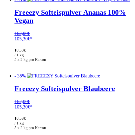
Freeezy Softeispulver Ananas 100%
Vegan
162,00
€
Ursprünglicher
Aktueller
105,30
€
Preis
Preis
war:
ist:
10,53
€
162,00€
105,30€.
/ 1 kg
5 x 2 kg pro Karton
- 35%
Freeezy Softeispulver Blaubeere
162,00
€
Ursprünglicher
Aktueller
105,30
€
Preis
Preis
war:
ist:
10,53
€
162,00€
105,30€.
/ 1 kg
5 x 2 kg pro Karton