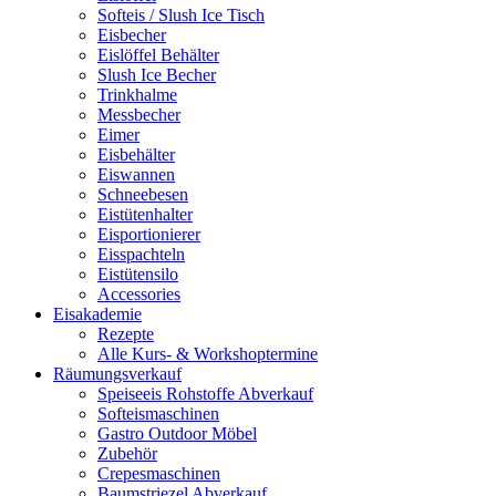
Softeis / Slush Ice Tisch
Eisbecher
Eislöffel Behälter
Slush Ice Becher
Trinkhalme
Messbecher
Eimer
Eisbehälter
Eiswannen
Schneebesen
Eistütenhalter
Eisportionierer
Eisspachteln
Eistütensilo
Accessories
Eisakademie
Rezepte
Alle Kurs- & Workshoptermine
Räumungsverkauf
Speiseeis Rohstoffe Abverkauf
Softeismaschinen
Gastro Outdoor Möbel
Zubehör
Crepesmaschinen
Baumstriezel Abverkauf