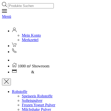
Products
search
Menü
Mein Konto
Merkzettel
Kostenloser Versand ab 250€ (AT)
1000 m² Showroom
Leasing
&
Miete
Rohstoffe
Speiseeis Rohstoffe
Softeispulver
Frozen Yogurt Pulver
Milchshake Pulver