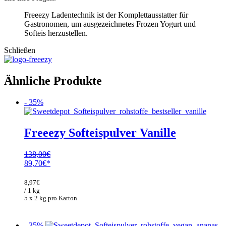
Freeezy Ladentechnik ist der Komplettausstatter für
Gastronomen, um ausgezeichnetes Frozen Yogurt und
Softeis herzustellen.
Schließen
Ähnliche Produkte
- 35%
Freeezy Softeispulver Vanille
138,00
€
Ursprünglicher
Aktueller
89,70
€
Preis
Preis
war:
ist:
8,97
€
138,00€
89,70€.
/ 1 kg
5 x 2 kg pro Karton
- 35%