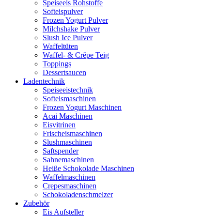
Speiseeis Rohstoffe
Softeispulver
Frozen Yogurt Pulver
Milchshake Pulver
Slush Ice Pulver
Waffeltüten
Waffel- & Crêpe Teig
Toppings
Dessertsaucen
Ladentechnik
Speiseeistechnik
Softeismaschinen
Frozen Yogurt Maschinen
Acai Maschinen
Eisvitrinen
Frischeismaschinen
Slushmaschinen
Saftspender
Sahnemaschinen
Heiße Schokolade Maschinen
Waffelmaschinen
Crepesmaschinen
Schokoladenschmelzer
Zubehör
Eis Aufsteller