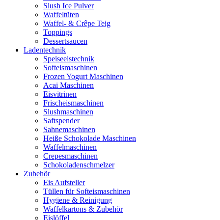
Slush Ice Pulver
Waffeltüten
Waffel- & Crêpe Teig
Toppings
Dessertsaucen
Ladentechnik
Speiseeistechnik
Softeismaschinen
Frozen Yogurt Maschinen
Acai Maschinen
Eisvitrinen
Frischeismaschinen
Slushmaschinen
Saftspender
Sahnemaschinen
Heiße Schokolade Maschinen
Waffelmaschinen
Crepesmaschinen
Schokoladenschmelzer
Zubehör
Eis Aufsteller
Tüllen für Softeismaschinen
Hygiene & Reinigung
Waffelkartons & Zubehör
Eislöffel