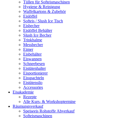
Tüllen für Softeismaschinen
Hygiene & Reinigung
Waffelkartons & Zubehör
Eislöffel
Softeis / Slush Ice Tisch
Eisbecher
Eislöffel Behälter
Slush Ice Becher
Trinkhalme
Messbecher
Eimer
Eisbehälter
Eiswannen
Schneebesen
Eistütenhalter
Eisportionierer
Eisspachteln
Eistütensilo
Accessories
Eisakademie
Rezepte
Alle Kurs- & Workshoptermine
Räumungsverkauf
Speiseeis Rohstoffe Abverkauf
Softeismaschinen