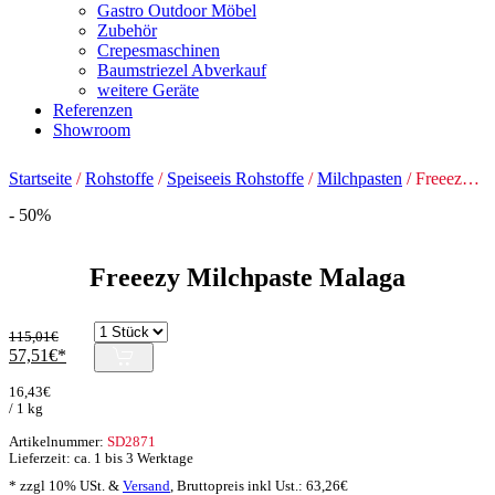
Gastro Outdoor Möbel
Zubehör
Crepesmaschinen
Baumstriezel Abverkauf
weitere Geräte
Referenzen
Showroom
Startseite
/
Rohstoffe
/
Speiseeis Rohstoffe
/
Milchpasten
/ Freeezy Milchpaste Malaga
- 50%
Freeezy Milchpaste Malaga
115,01
€
Ursprünglicher
Aktueller
57,51
€
Preis
Preis
16,43
€
war:
ist:
/ 1 kg
115,01€
57,51€.
Artikelnummer:
SD2871
Lieferzeit: ca. 1 bis 3 Werktage
* zzgl 10% USt. &
Versand
,
Bruttopreis inkl Ust.:
63,26
€