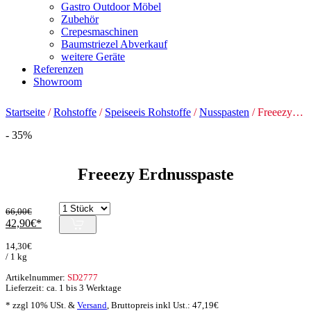
Gastro Outdoor Möbel
Zubehör
Crepesmaschinen
Baumstriezel Abverkauf
weitere Geräte
Referenzen
Showroom
Startseite
/
Rohstoffe
/
Speiseeis Rohstoffe
/
Nusspasten
/ Freeezy Erdnusspaste
- 35%
Freeezy Erdnusspaste
66,00
€
Ursprünglicher
Aktueller
42,90
€
Preis
Preis
14,30
€
war:
ist:
/ 1 kg
66,00€
42,90€.
Artikelnummer:
SD2777
Lieferzeit: ca. 1 bis 3 Werktage
* zzgl 10% USt. &
Versand
,
Bruttopreis inkl Ust.:
47,19
€