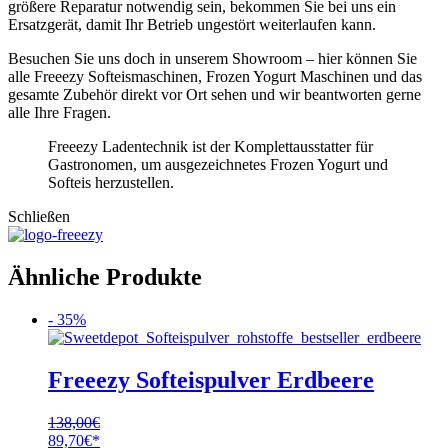
größere Reparatur notwendig sein, bekommen Sie bei uns ein
Ersatzgerät, damit Ihr Betrieb ungestört weiterlaufen kann.
Besuchen Sie uns doch in unserem Showroom – hier können Sie
alle Freeezy Softeismaschinen, Frozen Yogurt Maschinen und das
gesamte Zubehör direkt vor Ort sehen und wir beantworten gerne
alle Ihre Fragen.
Freeezy Ladentechnik ist der Komplettausstatter für
Gastronomen, um ausgezeichnetes Frozen Yogurt und
Softeis herzustellen.
Schließen
Ähnliche Produkte
- 35%
Freeezy Softeispulver Erdbeere
138,00
€
Ursprünglicher
Aktueller
89,70
€