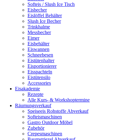
Softeis / Slush Ice Tisch
Eisbecher
Eislöffel Behälter
Slush Ice Becher
Trinkhalme
Messbecher
Eimer
Eisbehälter
Eiswannen
Schneebesen
Eistütenhalter
Eisportionierer
Eisspachteln
Eistütensilo
Accessories
Eisakademie
Rezepte
Alle Kurs- & Workshoptermine
Räumungsverkauf
Speiseeis Rohstoffe Abverkauf
Softeismaschinen
Gastro Outdoor Möbel
Zubehör
Crepesmaschinen
Baumstriezel Abverkauf