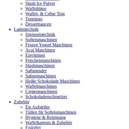
Slush Ice Pulver
Waffeltüten
Waffel- & Crêpe Teig
Toppings
Dessertsaucen
Ladentechnik
Speiseeistechnik
Softeismaschinen
Frozen Yogurt Maschinen
Acai Maschinen
Eisvitrinen
Frischeismaschinen
Slushmaschinen
Saftspender
Sahnemaschinen
Heiße Schokolade Maschinen
Waffelmaschinen
Crepesmaschinen
Schokoladenschmelzer
Zubehör
Eis Aufsteller
Tüllen für Softeismaschinen
Hygiene & Reinigung
Waffelkartons & Zubehör
Eislöffel