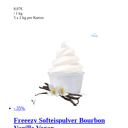
Preis
Preis
war:
ist:
8,97
€
138,00€
89,70€.
/ 1 kg
5 x 2 kg pro Karton
- 35%
Freeezy Softeispulver Bourbon
Vanille Vegan