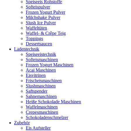
Speiseeis Rohstoffe
Softeispulver
Frozen Yogurt Pulver
Milchshake Pulver
Slush Ice Pulver
Waffeltüten
Waffel- & Crêpe Teig
Toppings
Dessertsaucen
Ladentechnik
Speiseeistechnik
Softeismaschinen
Frozen Yogurt Maschinen
Acai Maschinen
Eisvitrinen
Frischeismaschinen
Slushmaschinen
Saftspender
Sahnemaschinen
Heiße Schokolade Maschinen
Waffelmaschinen
Crepesmaschinen
Schokoladenschmelzer
Zubehör
Eis Aufsteller