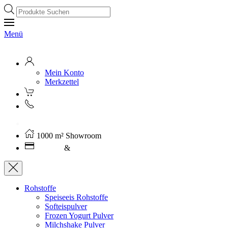
Products
search
Menü
Mein Konto
Merkzettel
Kostenloser Versand ab 250€ (AT)
1000 m² Showroom
Leasing
&
Miete
Rohstoffe
Speiseeis Rohstoffe
Softeispulver
Frozen Yogurt Pulver
Milchshake Pulver