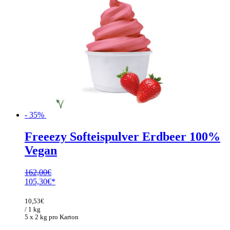
- 35%
Freeezy Softeispulver Erdbeer 100%
Vegan
162,00
€
Ursprünglicher
Aktueller
105,30
€
Preis
Preis
war:
ist:
10,53
€
162,00€
105,30€.
/ 1 kg
5 x 2 kg pro Karton