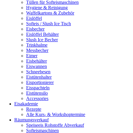
Tüllen für Softeismaschinen
Hygiene & Reinigung
Waffelkartons & Zubehör
Eislöffel
Softeis / Slush Ice Tisch
Eisbecher
Eislöffel Behälter
Slush Ice Becher
Trinkhalme
Messbecher
Eimer
Eisbehälter
Eiswannen
Schneebesen
Eistütenhalter
Eisportionierer
Eisspachteln
Eistütensilo
Accessories
Eisakademie
Rezepte
Alle Kurs- & Workshoptermine
Räumungsverkauf
Speiseeis Rohstoffe Abverkauf
Softeismaschinen