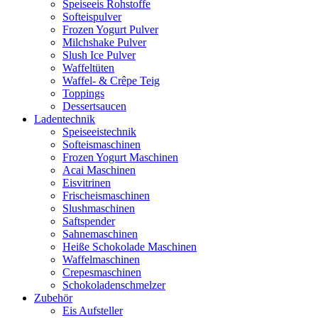
Speiseeis Rohstoffe
Softeispulver
Frozen Yogurt Pulver
Milchshake Pulver
Slush Ice Pulver
Waffeltüten
Waffel- & Crêpe Teig
Toppings
Dessertsaucen
Ladentechnik
Speiseeistechnik
Softeismaschinen
Frozen Yogurt Maschinen
Acai Maschinen
Eisvitrinen
Frischeismaschinen
Slushmaschinen
Saftspender
Sahnemaschinen
Heiße Schokolade Maschinen
Waffelmaschinen
Crepesmaschinen
Schokoladenschmelzer
Zubehör
Eis Aufsteller