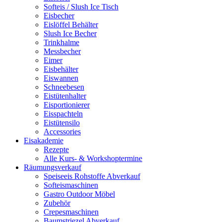
Softeis / Slush Ice Tisch
Eisbecher
Eislöffel Behälter
Slush Ice Becher
Trinkhalme
Messbecher
Eimer
Eisbehälter
Eiswannen
Schneebesen
Eistütenhalter
Eisportionierer
Eisspachteln
Eistütensilo
Accessories
Eisakademie
Rezepte
Alle Kurs- & Workshoptermine
Räumungsverkauf
Speiseeis Rohstoffe Abverkauf
Softeismaschinen
Gastro Outdoor Möbel
Zubehör
Crepesmaschinen
Baumstriezel Abverkauf