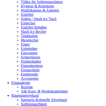
Tüllen für Softeismaschinen
Hygiene & Reinigung
Waffelkartons & Zubehör
Eislöffel
Softeis / Slush Ice Tisch
Eisbecher
Eislöffel Behälter
Slush Ice Becher
Trinkhalme
Messbecher
Eimer
Eisbehälter
Eiswannen
Schneebesen
Eistütenhalter
Eisportionierer
Eisspachteln
Eistütensilo
Accessories
Eisakademie
Rezepte
Alle Kurs- & Workshoptermine
Räumungsverkauf
Speiseeis Rohstoffe Abverkauf
Softeismaschinen