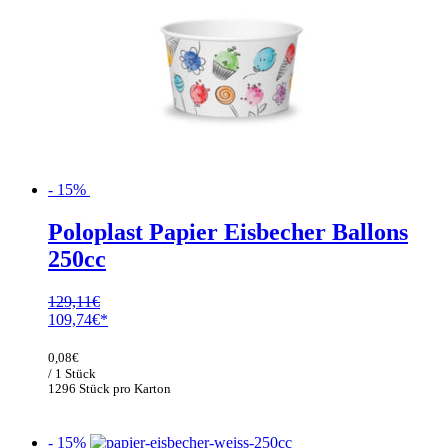
- 15%
Poloplast Papier Eisbecher Ballons
250cc
129,11
€
Ursprünglicher
Aktueller
109,74
€
Preis
Preis
war:
ist:
0,08
€
129,11€
109,74€.
/ 1 Stück
1296 Stück pro Karton
- 15%