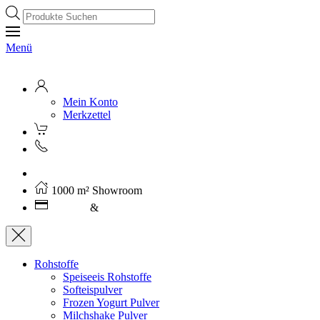
Products
search
Menü
Mein Konto
Merkzettel
Kostenloser Versand ab 250€ (AT)
1000 m² Showroom
Leasing
&
Miete
Rohstoffe
Speiseeis Rohstoffe
Softeispulver
Frozen Yogurt Pulver
Milchshake Pulver