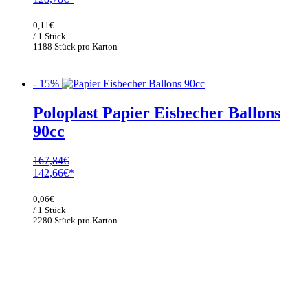
Preis
Preis
war:
ist:
0,11
€
151,51€
128,78€.
/ 1 Stück
1188 Stück pro Karton
- 15%
Poloplast Papier Eisbecher Ballons
90cc
167,84
€
Ursprünglicher
Aktueller
142,66
€
Preis
Preis
war:
ist:
0,06
€
167,84€
142,66€.
/ 1 Stück
2280 Stück pro Karton