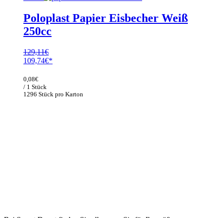
Poloplast Papier Eisbecher Weiß
250cc
129,11
€
Ursprünglicher
Aktueller
109,74
€
Preis
Preis
war:
ist:
0,08
€
129,11€
109,74€.
/ 1 Stück
1296 Stück pro Karton