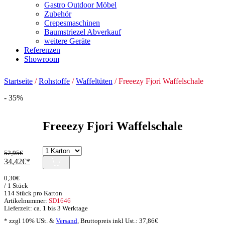
Gastro Outdoor Möbel
Zubehör
Crepesmaschinen
Baumstriezel Abverkauf
weitere Geräte
Referenzen
Showroom
Startseite
/
Rohstoffe
/
Waffeltüten
/ Freeezy Fjori Waffelschale
- 35%
Freeezy Fjori Waffelschale
52,95
€
Ursprünglicher
Aktueller
34,42
€
Preis
Preis
0,30
€
war:
ist:
/ 1 Stück
52,95€
34,42€.
114 Stück pro Karton
Artikelnummer:
SD1646
Lieferzeit: ca. 1 bis 3 Werktage
* zzgl 10% USt. &
Versand
,
Bruttopreis inkl Ust.:
37,86
€