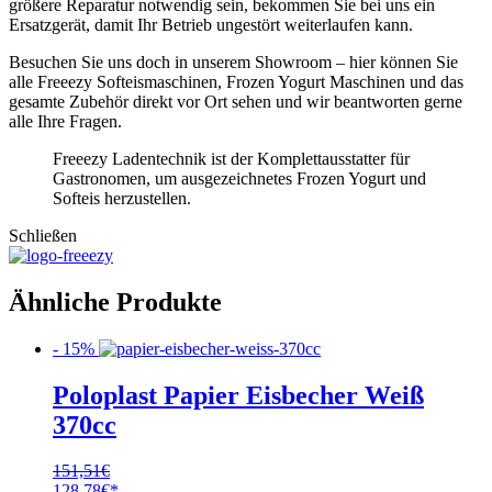
größere Reparatur notwendig sein, bekommen Sie bei uns ein
Ersatzgerät, damit Ihr Betrieb ungestört weiterlaufen kann.
Besuchen Sie uns doch in unserem Showroom – hier können Sie
alle Freeezy Softeismaschinen, Frozen Yogurt Maschinen und das
gesamte Zubehör direkt vor Ort sehen und wir beantworten gerne
alle Ihre Fragen.
Freeezy Ladentechnik ist der Komplettausstatter für
Gastronomen, um ausgezeichnetes Frozen Yogurt und
Softeis herzustellen.
Schließen
Ähnliche Produkte
- 15%
Poloplast Papier Eisbecher Weiß
370cc
151,51
€
Ursprünglicher
Aktueller
128,78
€