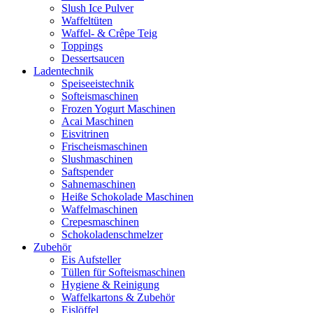
Slush Ice Pulver
Waffeltüten
Waffel- & Crêpe Teig
Toppings
Dessertsaucen
Ladentechnik
Speiseeistechnik
Softeismaschinen
Frozen Yogurt Maschinen
Acai Maschinen
Eisvitrinen
Frischeismaschinen
Slushmaschinen
Saftspender
Sahnemaschinen
Heiße Schokolade Maschinen
Waffelmaschinen
Crepesmaschinen
Schokoladenschmelzer
Zubehör
Eis Aufsteller
Tüllen für Softeismaschinen
Hygiene & Reinigung
Waffelkartons & Zubehör
Eislöffel