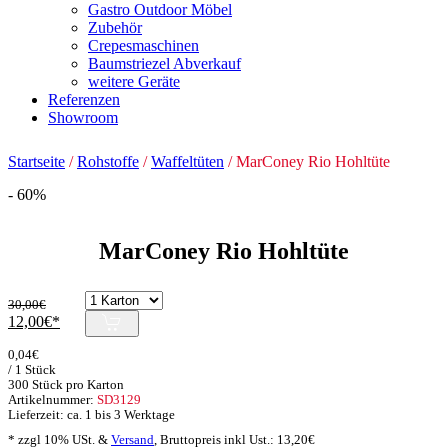
Gastro Outdoor Möbel
Zubehör
Crepesmaschinen
Baumstriezel Abverkauf
weitere Geräte
Referenzen
Showroom
Startseite
/
Rohstoffe
/
Waffeltüten
/ MarConey Rio Hohltüte
- 60%
MarConey Rio Hohltüte
30,00
€
Ursprünglicher
Aktueller
12,00
€
Preis
Preis
0,04
€
war:
ist:
/ 1 Stück
30,00€
12,00€.
300 Stück pro Karton
Artikelnummer:
SD3129
Lieferzeit: ca. 1 bis 3 Werktage
* zzgl 10% USt. &
Versand
,
Bruttopreis inkl Ust.:
13,20
€