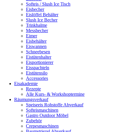
Softeis / Slush Ice Tisch
Eisbecher
Eislöffel Behälter
Slush Ice Becher
Trinkhalme
Messbecher
Eimer
Eisbehälter
Eiswannen
Schneebesen
Eistütenhalter
Eisportionierer
Eisspachteln
Eistütensilo
Accessories
Eisakademie
Rezepte
Alle Kurs- & Workshoptermine
Räumungsverkauf
Speiseeis Rohstoffe Abverkauf
Softeismaschinen
Gastro Outdoor Möbel
Zubehör
Crepesmaschinen
Baumstriezel Abverkauf