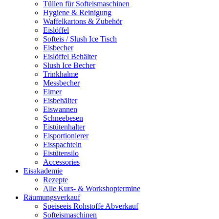
Tüllen für Softeismaschinen
Hygiene & Reinigung
Waffelkartons & Zubehör
Eislöffel
Softeis / Slush Ice Tisch
Eisbecher
Eislöffel Behälter
Slush Ice Becher
Trinkhalme
Messbecher
Eimer
Eisbehälter
Eiswannen
Schneebesen
Eistütenhalter
Eisportionierer
Eisspachteln
Eistütensilo
Accessories
Eisakademie
Rezepte
Alle Kurs- & Workshoptermine
Räumungsverkauf
Speiseeis Rohstoffe Abverkauf
Softeismaschinen