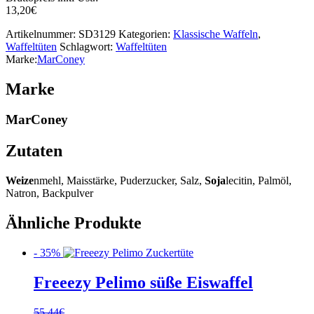
13,20
€
Artikelnummer:
SD3129
Kategorien:
Klassische Waffeln
,
Waffeltüten
Schlagwort:
Waffeltüten
Marke:
MarConey
Marke
MarConey
Zutaten
Weize
nmehl, Maisstärke, Puderzucker, Salz,
Soja
lecitin, Palmöl,
Natron, Backpulver
Ähnliche Produkte
- 35%
Freeezy Pelimo süße Eiswaffel
55,44
€