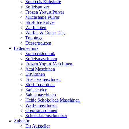
Speiseeis Rohstoffe
Softeispulver
Frozen Yogurt Pulver
Milchshake Pulver
Slush Ice Pulver
Waffeltüten
Waffel- & Crêpe Teig
Toppings
Dessertsaucen
Ladentechnik
Speiseeistechnik
Softeismaschinen
Frozen Yogurt Maschinen
Acai Maschinen
Eisvitrinen
Frischeismaschinen
Slushmaschinen
Saftspender
Sahnemaschinen
Heiße Schokolade Maschinen
Waffelmaschinen
Crepesmaschinen
Schokoladenschmelzer
Zubehör
Eis Aufsteller