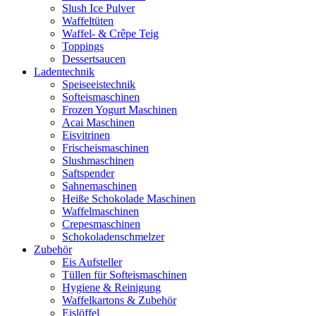
Slush Ice Pulver
Waffeltüten
Waffel- & Crêpe Teig
Toppings
Dessertsaucen
Ladentechnik
Speiseeistechnik
Softeismaschinen
Frozen Yogurt Maschinen
Acai Maschinen
Eisvitrinen
Frischeismaschinen
Slushmaschinen
Saftspender
Sahnemaschinen
Heiße Schokolade Maschinen
Waffelmaschinen
Crepesmaschinen
Schokoladenschmelzer
Zubehör
Eis Aufsteller
Tüllen für Softeismaschinen
Hygiene & Reinigung
Waffelkartons & Zubehör
Eislöffel