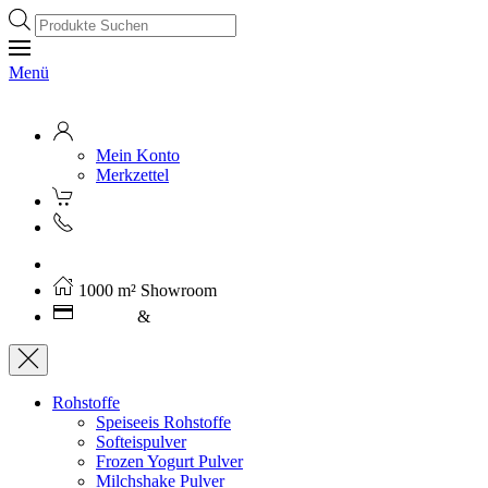
Products
search
Menü
Mein Konto
Merkzettel
Kostenloser Versand ab 250€ (AT)
1000 m² Showroom
Leasing
&
Miete
Rohstoffe
Speiseeis Rohstoffe
Softeispulver
Frozen Yogurt Pulver
Milchshake Pulver