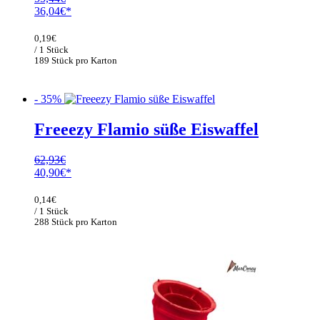
Ursprünglicher
Aktueller
36,04
€
Preis
Preis
war:
ist:
0,19
€
55,44€
36,04€.
/ 1 Stück
189 Stück pro Karton
- 35%
Freeezy Flamio süße Eiswaffel
62,93
€
Ursprünglicher
Aktueller
40,90
€
Preis
Preis
war:
ist:
0,14
€
62,93€
40,90€.
/ 1 Stück
288 Stück pro Karton