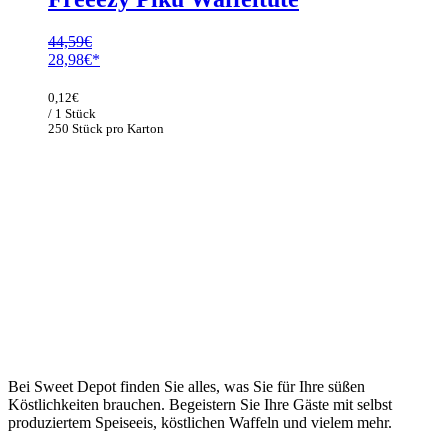
44,59
€
Ursprünglicher
Aktueller
28,98
€
Preis
Preis
war:
ist:
0,12
€
44,59€
28,98€.
/ 1 Stück
250 Stück pro Karton
Bei Sweet Depot finden Sie alles, was Sie für Ihre süßen
Köstlichkeiten brauchen. Begeistern Sie Ihre Gäste mit selbst
produziertem Speiseeis, köstlichen Waffeln und vielem mehr.