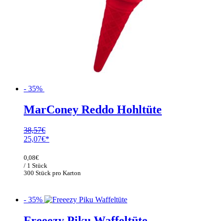
- 35%
MarConey Reddo Hohltüte
38,57
€
Ursprünglicher
Aktueller
25,07
€
Preis
Preis
war:
ist:
0,08
€
38,57€
25,07€.
/ 1 Stück
300 Stück pro Karton
- 35%
Freeezy Piku Waffeltüte