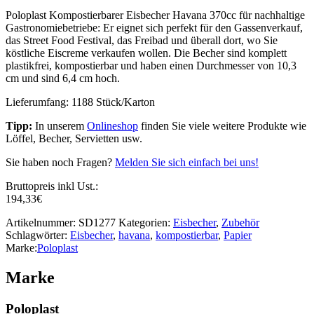
Poloplast Kompostierbarer Eisbecher Havana 370cc für nachhaltige
Gastronomiebetriebe: Er eignet sich perfekt für den Gassenverkauf,
das Street Food Festival, das Freibad und überall dort, wo Sie
köstliche Eiscreme verkaufen wollen. Die Becher sind komplett
plastikfrei, kompostierbar und haben einen Durchmesser von 10,3
cm und sind 6,4 cm hoch.
Lieferumfang: 1188 Stück/Karton
Tipp:
In unserem
Onlineshop
finden Sie viele weitere Produkte wie
Löffel, Becher, Servietten usw.
Sie haben noch Fragen?
Melden Sie sich einfach bei uns!
Bruttopreis inkl Ust.:
194,33
€
Artikelnummer:
SD1277
Kategorien:
Eisbecher
,
Zubehör
Schlagwörter:
Eisbecher
,
havana
,
kompostierbar
,
Papier
Marke:
Poloplast
Marke
Poloplast