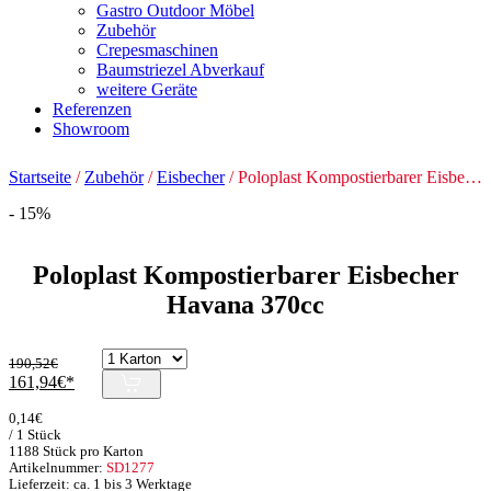
Gastro Outdoor Möbel
Zubehör
Crepesmaschinen
Baumstriezel Abverkauf
weitere Geräte
Referenzen
Showroom
Startseite
/
Zubehör
/
Eisbecher
/ Poloplast Kompostierbarer Eisbecher Havana 370cc
- 15%
Poloplast Kompostierbarer Eisbecher
Havana 370cc
190,52
€
Ursprünglicher
Aktueller
161,94
€
Preis
Preis
0,14
€
war:
ist:
/ 1 Stück
190,52€
161,94€.
1188 Stück pro Karton
Artikelnummer:
SD1277
Lieferzeit: ca. 1 bis 3 Werktage