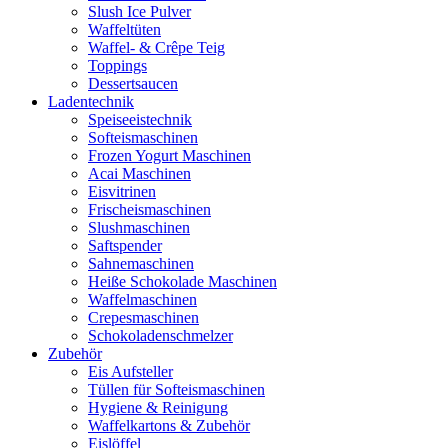
Slush Ice Pulver
Waffeltüten
Waffel- & Crêpe Teig
Toppings
Dessertsaucen
Ladentechnik
Speiseeistechnik
Softeismaschinen
Frozen Yogurt Maschinen
Acai Maschinen
Eisvitrinen
Frischeismaschinen
Slushmaschinen
Saftspender
Sahnemaschinen
Heiße Schokolade Maschinen
Waffelmaschinen
Crepesmaschinen
Schokoladenschmelzer
Zubehör
Eis Aufsteller
Tüllen für Softeismaschinen
Hygiene & Reinigung
Waffelkartons & Zubehör
Eislöffel