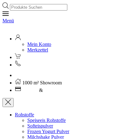
Products
search
Menü
Mein Konto
Merkzettel
Kostenloser Versand ab 250€ (AT)
1000 m² Showroom
Leasing
&
Miete
Rohstoffe
Speiseeis Rohstoffe
Softeispulver
Frozen Yogurt Pulver
Milchshake Pulver