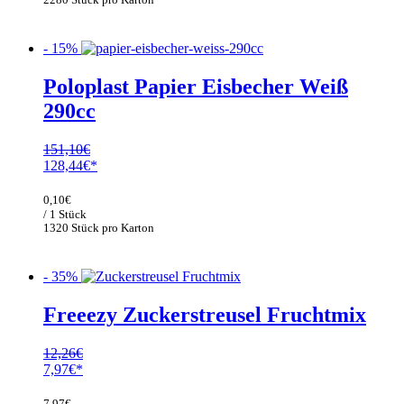
- 15%
Poloplast Papier Eisbecher Weiß
290cc
151,10
€
Ursprünglicher
Aktueller
128,44
€
Preis
Preis
war:
ist:
0,10
€
151,10€
128,44€.
/ 1 Stück
1320 Stück pro Karton
- 35%
Freeezy Zuckerstreusel Fruchtmix
12,26
€
Ursprünglicher
Aktueller
7,97
€
Preis
Preis
war:
ist:
7,97
€