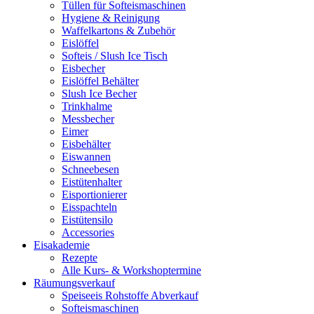
Tüllen für Softeismaschinen
Hygiene & Reinigung
Waffelkartons & Zubehör
Eislöffel
Softeis / Slush Ice Tisch
Eisbecher
Eislöffel Behälter
Slush Ice Becher
Trinkhalme
Messbecher
Eimer
Eisbehälter
Eiswannen
Schneebesen
Eistütenhalter
Eisportionierer
Eisspachteln
Eistütensilo
Accessories
Eisakademie
Rezepte
Alle Kurs- & Workshoptermine
Räumungsverkauf
Speiseeis Rohstoffe Abverkauf
Softeismaschinen