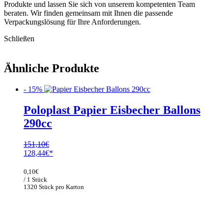
Produkte und lassen Sie sich von unserem kompetenten Team
beraten. Wir finden gemeinsam mit Ihnen die passende
Verpackungslösung für Ihre Anforderungen.
Schließen
Ähnliche Produkte
- 15%
Poloplast Papier Eisbecher Ballons
290cc
151,10
€
Ursprünglicher
Aktueller
128,44
€
Preis
Preis
war:
ist:
0,10
€
151,10€
128,44€.
/ 1 Stück
1320 Stück pro Karton