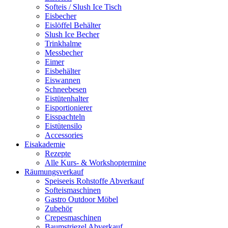
Softeis / Slush Ice Tisch
Eisbecher
Eislöffel Behälter
Slush Ice Becher
Trinkhalme
Messbecher
Eimer
Eisbehälter
Eiswannen
Schneebesen
Eistütenhalter
Eisportionierer
Eisspachteln
Eistütensilo
Accessories
Eisakademie
Rezepte
Alle Kurs- & Workshoptermine
Räumungsverkauf
Speiseeis Rohstoffe Abverkauf
Softeismaschinen
Gastro Outdoor Möbel
Zubehör
Crepesmaschinen
Baumstriezel Abverkauf