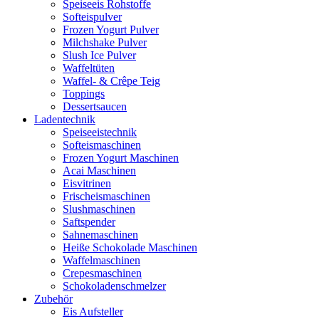
Speiseeis Rohstoffe
Softeispulver
Frozen Yogurt Pulver
Milchshake Pulver
Slush Ice Pulver
Waffeltüten
Waffel- & Crêpe Teig
Toppings
Dessertsaucen
Ladentechnik
Speiseeistechnik
Softeismaschinen
Frozen Yogurt Maschinen
Acai Maschinen
Eisvitrinen
Frischeismaschinen
Slushmaschinen
Saftspender
Sahnemaschinen
Heiße Schokolade Maschinen
Waffelmaschinen
Crepesmaschinen
Schokoladenschmelzer
Zubehör
Eis Aufsteller