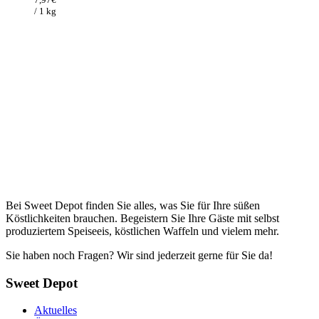
12,26€
7,97€.
/ 1 kg
Bei Sweet Depot finden Sie alles, was Sie für Ihre süßen
Köstlichkeiten brauchen. Begeistern Sie Ihre Gäste mit selbst
produziertem Speiseeis, köstlichen Waffeln und vielem mehr.
Sie haben noch Fragen? Wir sind jederzeit gerne für Sie da!
Sweet Depot
Aktuelles