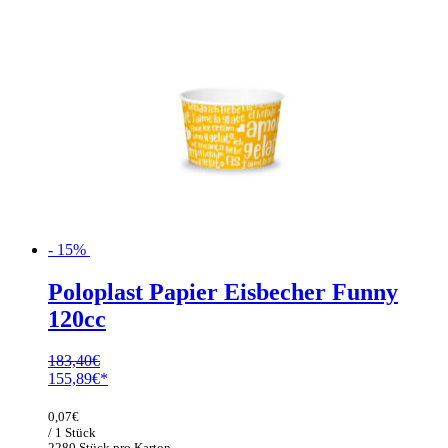
- 15%
Poloplast Papier Eisbecher Funny
120cc
183,40
€
Ursprünglicher
Aktueller
155,89
€
Preis
Preis
war:
ist:
0,07
€
183,40€
155,89€.
/ 1 Stück
2280 Stück pro Karton