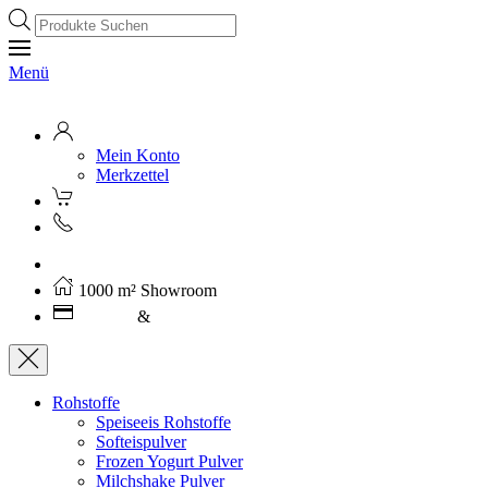
Products
search
Menü
Mein Konto
Merkzettel
Kostenloser Versand ab 250€ (AT)
1000 m² Showroom
Leasing
&
Miete
Rohstoffe
Speiseeis Rohstoffe
Softeispulver
Frozen Yogurt Pulver
Milchshake Pulver