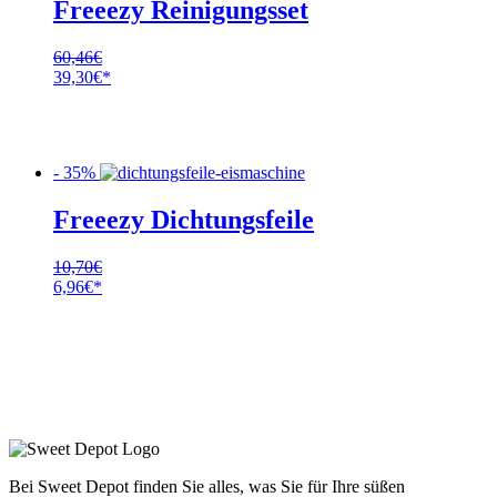
Freeezy Reinigungsset
60,46
€
Ursprünglicher
Aktueller
39,30
€
Preis
Preis
war:
ist:
60,46€
39,30€.
- 35%
Freeezy Dichtungsfeile
10,70
€
Ursprünglicher
Aktueller
6,96
€
Preis
Preis
war:
ist:
10,70€
6,96€.
Bei Sweet Depot finden Sie alles, was Sie für Ihre süßen