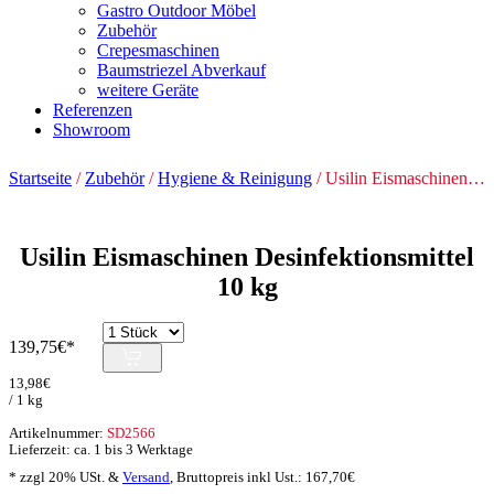
Gastro Outdoor Möbel
Zubehör
Crepesmaschinen
Baumstriezel Abverkauf
weitere Geräte
Referenzen
Showroom
Startseite
/
Zubehör
/
Hygiene & Reinigung
/ Usilin Eismaschinen Desinfektionsmittel 10 kg
Usilin Eismaschinen Desinfektionsmittel
10 kg
139,75
€
13,98
€
/ 1 kg
Artikelnummer:
SD2566
Lieferzeit: ca. 1 bis 3 Werktage
* zzgl 20% USt. &
Versand
,
Bruttopreis inkl Ust.:
167,70
€