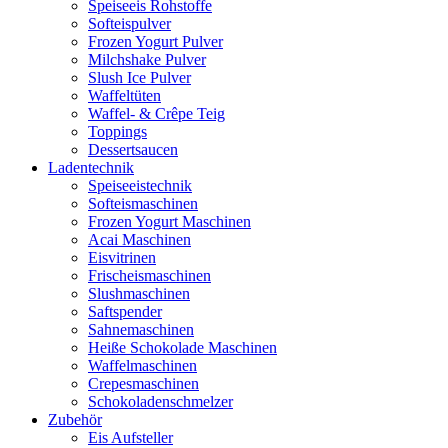
Speiseeis Rohstoffe
Softeispulver
Frozen Yogurt Pulver
Milchshake Pulver
Slush Ice Pulver
Waffeltüten
Waffel- & Crêpe Teig
Toppings
Dessertsaucen
Ladentechnik
Speiseeistechnik
Softeismaschinen
Frozen Yogurt Maschinen
Acai Maschinen
Eisvitrinen
Frischeismaschinen
Slushmaschinen
Saftspender
Sahnemaschinen
Heiße Schokolade Maschinen
Waffelmaschinen
Crepesmaschinen
Schokoladenschmelzer
Zubehör
Eis Aufsteller