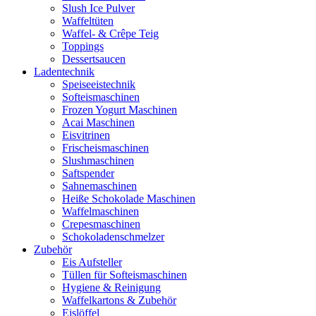
Slush Ice Pulver
Waffeltüten
Waffel- & Crêpe Teig
Toppings
Dessertsaucen
Ladentechnik
Speiseeistechnik
Softeismaschinen
Frozen Yogurt Maschinen
Acai Maschinen
Eisvitrinen
Frischeismaschinen
Slushmaschinen
Saftspender
Sahnemaschinen
Heiße Schokolade Maschinen
Waffelmaschinen
Crepesmaschinen
Schokoladenschmelzer
Zubehör
Eis Aufsteller
Tüllen für Softeismaschinen
Hygiene & Reinigung
Waffelkartons & Zubehör
Eislöffel