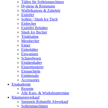
Tüllen für Softeismaschinen
Hygiene & Reinigung
Waffelkartons & Zubehör
Eislöffel
Softeis / Slush Ice Tisch
Eisbecher
Eislöffel Behälter
Slush Ice Becher
Trinkhalme
Messbecher
Eimer
Eisbehälter
Eiswannen
Schneebesen
Eistütenhalter
Eisportionierer
Eisspachteln
Eistütensilo
Accessories
Eisakademie
Rezepte
Alle Kurs- & Workshoptermine
Räumungsverkauf
Speiseeis Rohstoffe Abverkauf
Softeismaschinen