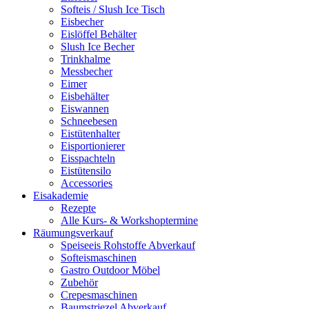
Softeis / Slush Ice Tisch
Eisbecher
Eislöffel Behälter
Slush Ice Becher
Trinkhalme
Messbecher
Eimer
Eisbehälter
Eiswannen
Schneebesen
Eistütenhalter
Eisportionierer
Eisspachteln
Eistütensilo
Accessories
Eisakademie
Rezepte
Alle Kurs- & Workshoptermine
Räumungsverkauf
Speiseeis Rohstoffe Abverkauf
Softeismaschinen
Gastro Outdoor Möbel
Zubehör
Crepesmaschinen
Baumstriezel Abverkauf