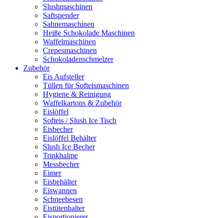
Slushmaschinen
Saftspender
Sahnemaschinen
Heiße Schokolade Maschinen
Waffelmaschinen
Crepesmaschinen
Schokoladenschmelzer
Zubehör
Eis Aufsteller
Tüllen für Softeismaschinen
Hygiene & Reinigung
Waffelkartons & Zubehör
Eislöffel
Softeis / Slush Ice Tisch
Eisbecher
Eislöffel Behälter
Slush Ice Becher
Trinkhalme
Messbecher
Eimer
Eisbehälter
Eiswannen
Schneebesen
Eistütenhalter
Eisportionierer