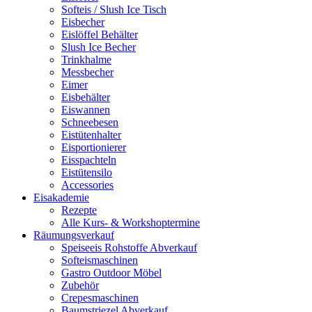
Softeis / Slush Ice Tisch
Eisbecher
Eislöffel Behälter
Slush Ice Becher
Trinkhalme
Messbecher
Eimer
Eisbehälter
Eiswannen
Schneebesen
Eistütenhalter
Eisportionierer
Eisspachteln
Eistütensilo
Accessories
Eisakademie
Rezepte
Alle Kurs- & Workshoptermine
Räumungsverkauf
Speiseeis Rohstoffe Abverkauf
Softeismaschinen
Gastro Outdoor Möbel
Zubehör
Crepesmaschinen
Baumstriezel Abverkauf