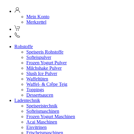
Mein Konto
Merkzettel
Rohstoffe
Speiseeis Rohstoffe
Softeispulver
Frozen Yogurt Pulver
Milchshake Pulver
Slush Ice Pulver
Waffeltüten
Waffel- & Crêpe Teig
Toppings
Dessertsaucen
Ladentechnik
Speiseeistechnik
Softeismaschinen
Frozen Yogurt Maschinen
Acai Maschinen
Eisvitrinen
Frischeismaschinen