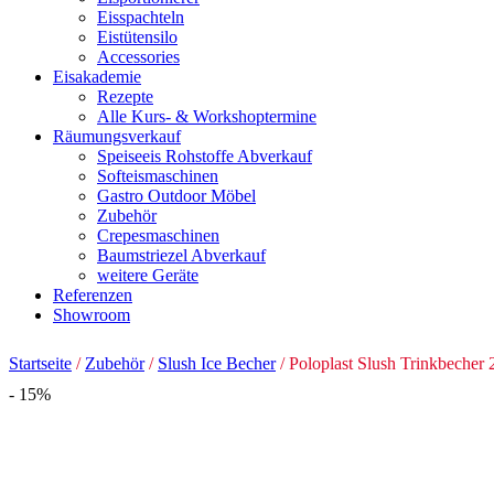
Eisspachteln
Eistütensilo
Accessories
Eisakademie
Rezepte
Alle Kurs- & Workshoptermine
Räumungsverkauf
Speiseeis Rohstoffe Abverkauf
Softeismaschinen
Gastro Outdoor Möbel
Zubehör
Crepesmaschinen
Baumstriezel Abverkauf
weitere Geräte
Referenzen
Showroom
Startseite
/
Zubehör
/
Slush Ice Becher
/ Poloplast Slush Trinkbecher 
- 15%