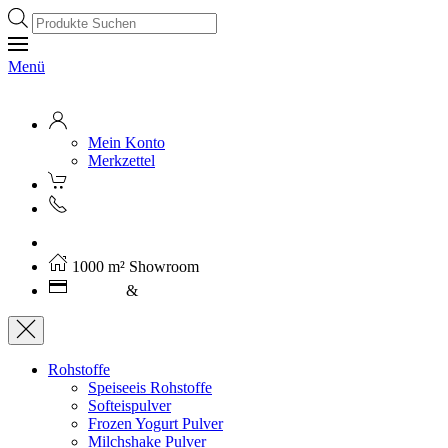
Products
search
Menü
Mein Konto
Merkzettel
Kostenloser Versand ab 250€ (AT)
1000 m² Showroom
Leasing
&
Miete
Rohstoffe
Speiseeis Rohstoffe
Softeispulver
Frozen Yogurt Pulver
Milchshake Pulver