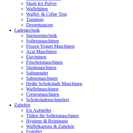
Slush Ice Pulver
Waffeltüten
Waffel- & Crêpe Teig
Toppings
Dessertsaucen
Ladentechnik
Speiseeistechnik
Softeismaschinen
Frozen Yogurt Maschinen
Acai Maschinen
Eisvitrinen
Frischeismaschinen
Slushmaschinen
Saftspender
Sahnemaschinen
Heiße Schokolade Maschinen
Waffelmaschinen
Crepesmaschinen
Schokoladenschmelzer
Zubehör
Eis Aufsteller
Tüllen für Softeismaschinen
Hygiene & Reinigung
Waffelkartons & Zubehör
Eislöffel